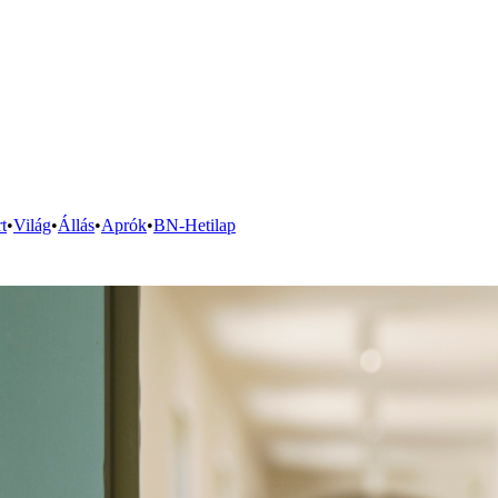
t
•
Világ
•
Állás
•
Aprók
•
BN-Hetilap