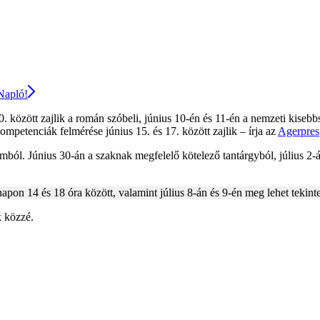
 Napló!
–10. között zajlik a román szóbeli, június 10-én és 11-én a nemzeti kis
kompetenciák felmérése június 15. és 17. között zajlik – írja az
Agerpres
omból. Június 30-án a szaknak megfelelő kötelező tantárgyból, július 2-á
apon 14 és 18 óra között, valamint július 8-án és 9-én meg lehet tekinte
k közzé.