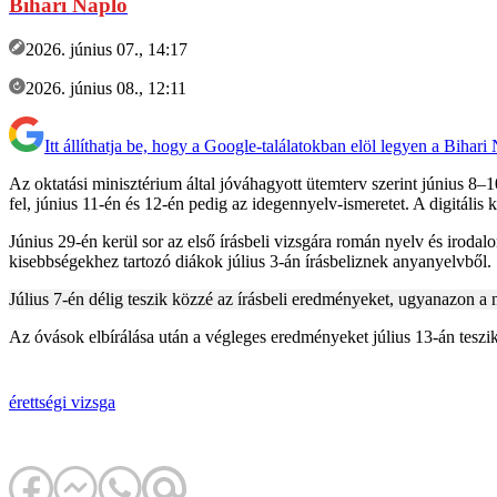
Bihari Napló
2026. június 07., 14:17
2026. június 08., 12:11
Itt állíthatja be, hogy a Google-találatokban elöl legyen a Bihari
Az oktatási minisztérium által jóváhagyott ütemterv szerint június 8
fel, június 11-én és 12-én pedig az idegennyelv-ismeretet. A digitális 
Június 29-én kerül sor az első írásbeli vizsgára román nyelv és irodal
kisebbségekhez tartozó diákok július 3-án írásbeliznek anyanyelvből.
Július 7-én délig teszik közzé az írásbeli eredményeket, ugyanazon a n
Az óvások elbírálása után a végleges eredményeket július 13-án teszi
érettségi
vizsga