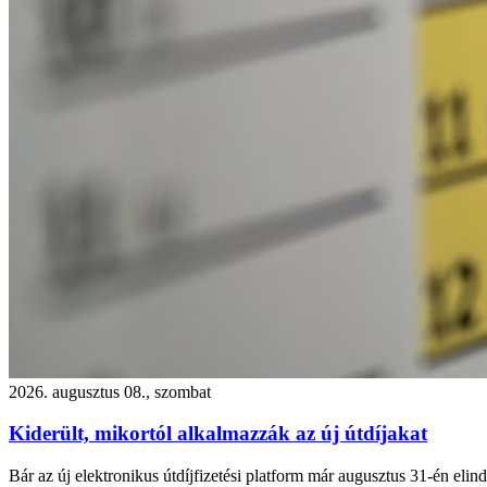
2026. augusztus 08., szombat
Kiderült, mikortól alkalmazzák az új útdíjakat
Bár az új elektronikus útdíjfizetési platform már augusztus 31-én eli