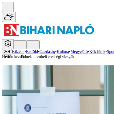
Közélet
•
Belföld
•
Gazdaság
•
Kultúra
•
Megyejáró
•
Kék hírek
•
Spor
24H
Hétfőn kezdődnek a szóbeli érettségi vizsgák