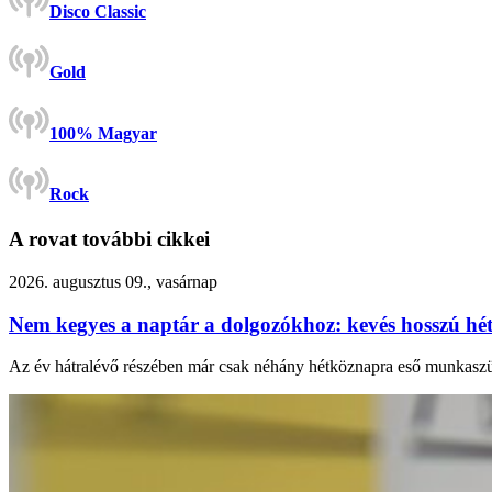
Disco Classic
Gold
100% Magyar
Rock
A rovat további cikkei
2026. augusztus 09., vasárnap
Nem kegyes a naptár a dolgozókhoz: kevés hosszú hé
Az év hátralévő részében már csak néhány hétköznapra eső munkaszün