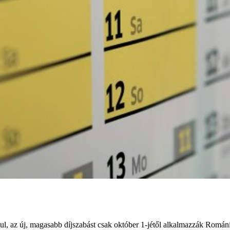
ndul, az új, magasabb díjszabást csak október 1-jétől alkalmazzák Romá