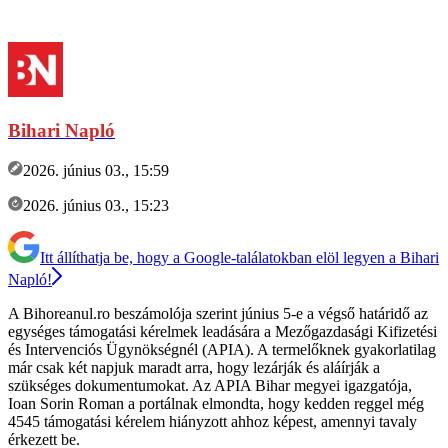
Bihari Napló
2026. június 03., 15:59
2026. június 03., 15:23
Itt állíthatja be, hogy a Google-találatokban elöl legyen a Bihari
Napló!
A Bihoreanul.ro beszámolója szerint június 5-e a végső határidő az
egységes támogatási kérelmek leadására a Mezőgazdasági Kifizetési
és Intervenciós Ügynökségnél (APIA). A termelőknek gyakorlatilag
már csak két napjuk maradt arra, hogy lezárják és aláírják a
szükséges dokumentumokat. Az APIA Bihar megyei igazgatója,
Ioan Sorin Roman a portálnak elmondta, hogy kedden reggel még
4545 támogatási kérelem hiányzott ahhoz képest, amennyi tavaly
érkezett be.