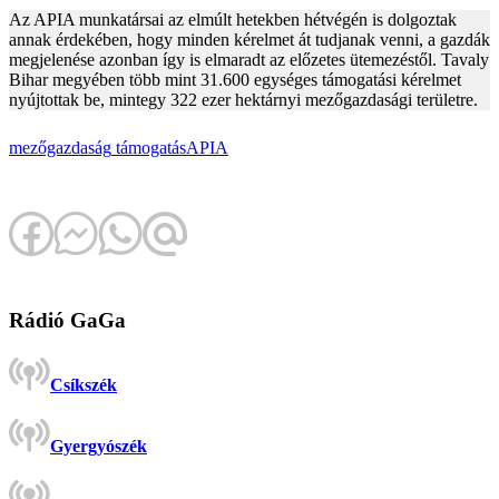
Az APIA munkatársai az elmúlt hetekben hétvégén is dolgoztak
annak érdekében, hogy minden kérelmet át tudjanak venni, a gazdák
megjelenése azonban így is elmaradt az előzetes ütemezéstől. Tavaly
Bihar megyében több mint 31.600 egységes támogatási kérelmet
nyújtottak be, mintegy 322 ezer hektárnyi mezőgazdasági területre.
mezőgazdaság
támogatás
APIA
Rádió GaGa
Csíkszék
Gyergyószék