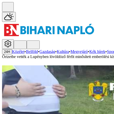
Közélet
•
Belföld
•
Gazdaság
•
Kultúra
•
Megyejáró
•
Kék hírek
•
Spor
24H
Őrizetbe vették a Lupényben lövöldöző férfit minősített emberölési kís