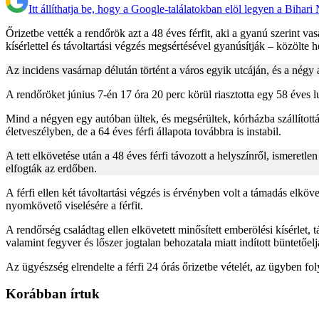
Itt állíthatja be, hogy a Google-találatokban elöl legyen a Bihari
Őrizetbe vették a rendőrök azt a 48 éves férfit, aki a gyanú szerint v
kísérlettel és távoltartási végzés megsértésével gyanúsítják – közölte
Az incidens vasárnap délután történt a város egyik utcáján, és a négy
A rendőröket június 7-én 17 óra 20 perc körül riasztotta egy 58 éves lu
Mind a négyen egy autóban ültek, és megsérültek, kórházba szállították
életveszélyben, de a 64 éves férfi állapota továbbra is instabil.
A tett elkövetése után a 48 éves férfi távozott a helyszínről, ismeret
elfogták az erdőben.
A férfi ellen két távoltartási végzés is érvényben volt a támadás elköv
nyomkövető viselésére a férfit.
A rendőrség családtag ellen elkövetett minősített emberölési kísérlet
valamint fegyver és lőszer jogtalan behozatala miatt indított büntetőe
Az ügyészség elrendelte a férfi 24 órás őrizetbe vételét, az ügyben fo
Korábban írtuk