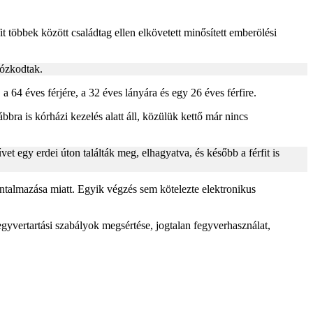
t többek között családtag ellen elkövetett minősített emberölési
tózkodtak.
a 64 éves férjére, a 32 éves lányára és egy 26 éves férfire.
bra is kórházi kezelés alatt áll, közülük kettő már nincs
t egy erdei úton találták meg, elhagyatva, és később a férfit is
 bántalmazása miatt. Egyik végzés sem kötelezte elektronikus
egyvertartási szabályok megsértése, jogtalan fegyverhasználat,