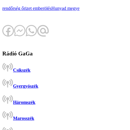
rendőrség
őrizet
emberölés
Hunyad megye
Rádió GaGa
Csíkszék
Gyergyószék
Háromszék
Marosszék