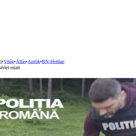
t
•
Világ
•
Állás
•
Aprók
•
BN-Hetilap
érlet miatt