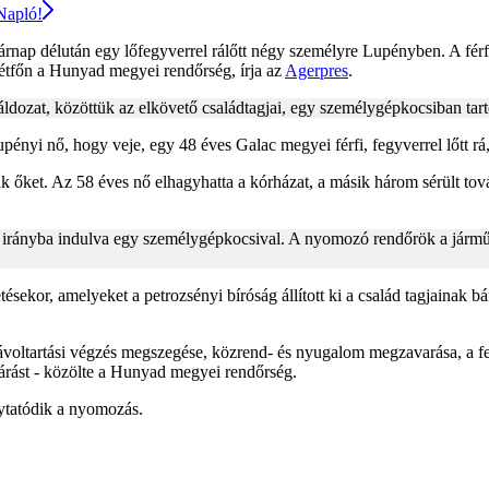
 Napló!
asárnap délután egy lőfegyverrel rálőtt négy személyre Lupényben. A férfi
 hétfőn a Hunyad megyei rendőrség, írja az
Agerpres
.
 áldozat, közöttük az elkövető családtagjai, egy személygépkocsiban tar
pényi nő, hogy veje, egy 48 éves Galac megyei férfi, fegyverrel lőtt rá, 
 őket. Az 58 éves nő elhagyhatta a kórházat, a másik három sérült továb
len irányba indulva egy személygépkocsival. A nyomozó rendőrök a járműve
etésekor, amelyeket a petrozsényi bíróság állított ki a család tagjainak
, távoltartási végzés megszegése, közrend- és nyugalom megzavarása, a f
ljárást - közölte a Hunyad megyei rendőrség.
lytatódik a nyomozás.