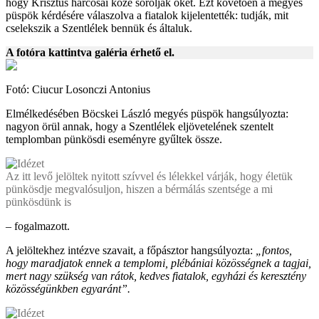
hogy Krisztus harcosai közé sorolják őket. Ezt követően a megyés
püspök kérdésére válaszolva a fiatalok kijelentették: tudják, mit
cselekszik a Szentlélek bennük és általuk.
A fotóra kattintva galéria érhető el.
Fotó: Ciucur Losonczi Antonius
Elmélkedésében Böcskei László megyés püspök hangsúlyozta:
nagyon örül annak, hogy a Szentlélek eljövetelének szentelt
templomban pünkösdi eseményre gyűltek össze.
Az itt levő jelöltek nyitott szívvel és lélekkel várják, hogy életük
pünkösdje megvalósuljon, hiszen a bérmálás szentsége a mi
pünkösdünk is
– fogalmazott.
A jelöltekhez intézve szavait, a főpásztor hangsúlyozta:
„fontos,
hogy maradjatok ennek a templomi, plébániai közösségnek a tagjai,
mert nagy szükség van rátok, kedves fiatalok, egyházi és keresztény
közösségünkben egyaránt”.