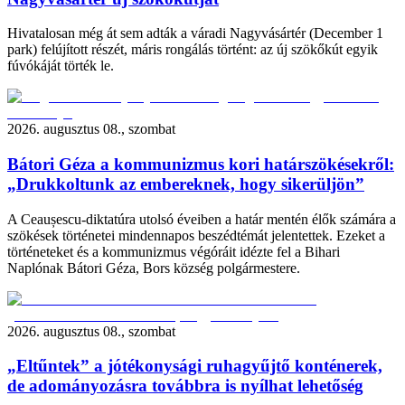
Hivatalosan még át sem adták a váradi Nagyvásártér (December 1
park) felújított részét, máris rongálás történt: az új szökőkút egyik
fúvókáját törték le.
2026. augusztus 08., szombat
Bátori Géza a kommunizmus kori határszökésekről:
„Drukkoltunk az embereknek, hogy sikerüljön”
A Ceaușescu-diktatúra utolsó éveiben a határ mentén élők számára a
szökések történetei mindennapos beszédtémát jelentettek. Ezeket a
történeteket és a kommunizmus végóráit idézte fel a Bihari
Naplónak Bátori Géza, Bors község polgármestere.
2026. augusztus 08., szombat
„Eltűntek” a jótékonysági ruhagyűjtő konténerek,
de adományozásra továbbra is nyílhat lehetőség