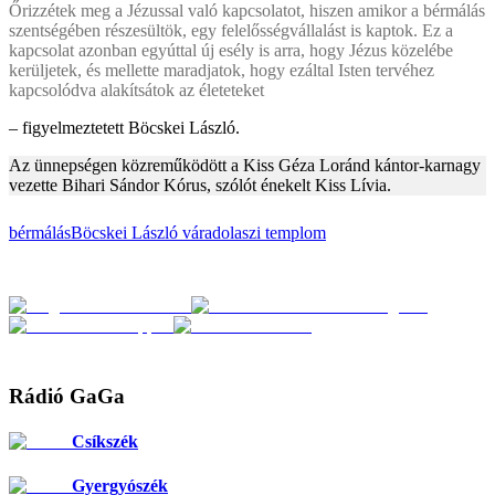
Őrizzétek meg a Jézussal való kapcsolatot, hiszen amikor a bérmálás
szentségében részesültök, egy felelősségvállalást is kaptok. Ez a
kapcsolat azonban egyúttal új esély is arra, hogy Jézus közelébe
kerüljetek, és mellette maradjatok, hogy ezáltal Isten tervéhez
kapcsolódva alakítsátok az életeteket
– figyelmeztetett Böcskei László.
Az ünnepségen közreműködött a Kiss Géza Loránd kántor-karnagy
vezette Bihari Sándor Kórus, szólót énekelt Kiss Lívia.
bérmálás
Böcskei László
váradolaszi templom
Rádió GaGa
Csíkszék
Gyergyószék