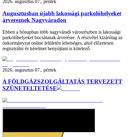
2026. augusztus 07., péntek
Augusztusban újabb lakossági parkolóhelyeket
árvereznek Nagyváradon
Ebben a hónapban több nagyváradi városrészben is lakossági
parkolóhelyeket bocsátanak árverésre. A részvétel kizárólag az
önkormányzat online felületén lehetséges, ahol előzetesen
regisztrálni és kérelmet benyújtani is kötelező.
2026. augusztus 07., péntek
A FÖLDGÁZSZOLGÁLTATÁS TERVEZETT
SZÜNETELTETÉSE