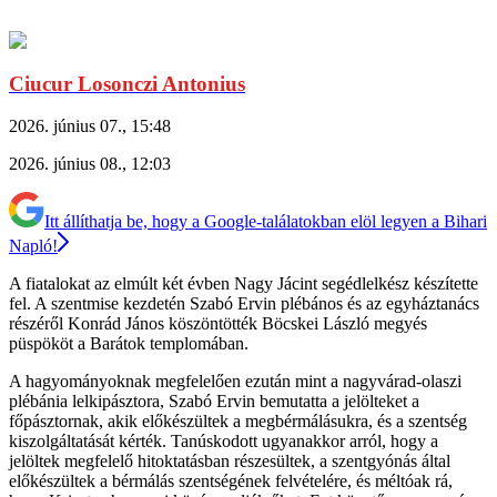
Ciucur Losonczi Antonius
2026. június 07., 15:48
2026. június 08., 12:03
Itt állíthatja be, hogy a Google-találatokban elöl legyen a Bihari
Napló!
A fiatalokat az elmúlt két évben Nagy Jácint segédlelkész készítette
fel. A szentmise kezdetén Szabó Ervin plébános és az egyháztanács
részéről Konrád János köszöntötték Böcskei László megyés
püspököt a Barátok templomában.
A hagyományoknak megfelelően ezután mint a nagyvárad-olaszi
plébánia lelkipásztora, Szabó Ervin bemutatta a jelölteket a
főpásztornak, akik előkészültek a megbérmálásukra, és a szentség
kiszolgáltatását kérték. Tanúskodott ugyanakkor arról, hogy a
jelöltek megfelelő hitoktatásban részesültek, a szentgyónás által
előkészültek a bérmálás szentségének felvételére, és méltóak rá,