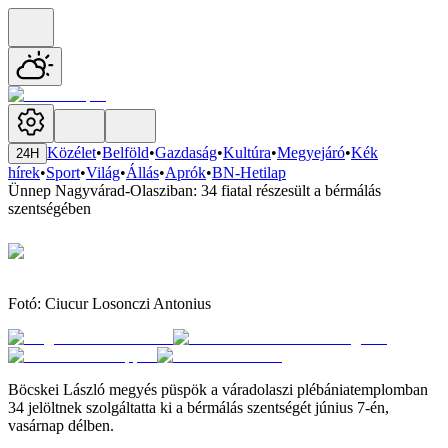
Közélet
•
Belföld
•
Gazdaság
•
Kultúra
•
Megyejáró
•
Kék
24H
hírek
•
Sport
•
Világ
•
Állás
•
Aprók
•
BN-Hetilap
Ünnep Nagyvárad-Olasziban: 34 fiatal részesült a bérmálás
szentségében
Fotó: Ciucur Losonczi Antonius
Böcskei László megyés püspök a váradolaszi plébániatemplomban
34 jelöltnek szolgáltatta ki a bérmálás szentségét június 7-én,
vasárnap délben.