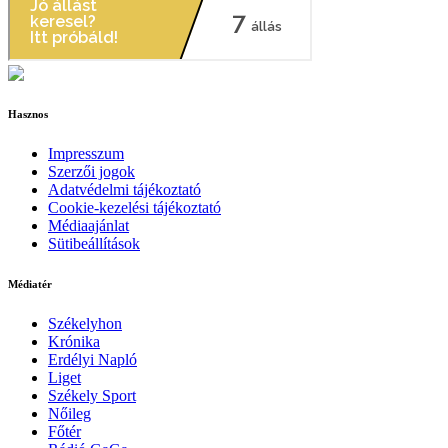
Hasznos
Impresszum
Szerzői jogok
Adatvédelmi tájékoztató
Cookie-kezelési tájékoztató
Médiaajánlat
Sütibeállítások
Médiatér
Székelyhon
Krónika
Erdélyi Napló
Liget
Székely Sport
Nőileg
Főtér