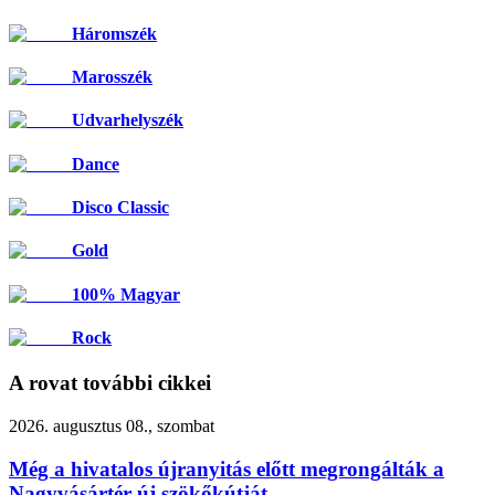
Háromszék
Marosszék
Udvarhelyszék
Dance
Disco Classic
Gold
100% Magyar
Rock
A rovat további cikkei
2026. augusztus 08., szombat
Még a hivatalos újranyitás előtt megrongálták a
Nagyvásártér új szökőkútját