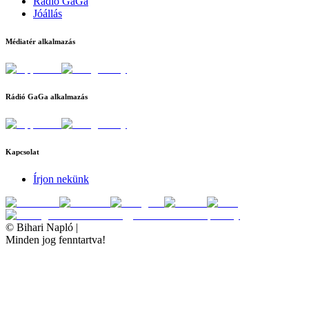
Rádió GaGa
Jóállás
Médiatér alkalmazás
Rádió GaGa alkalmazás
Kapcsolat
Írjon nekünk
©
Bihari Napló
|
Minden jog fenntartva!