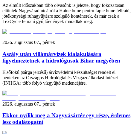
Az elmúlt időszakban több olvasónk is jelezte, hogy fokozatosan
eltűntek Nagyvárad utcáiról a Haine bune pentru fapte bune feliratú,
jótékonysági ruhagyűjtésre szolgáló konténerek, és már csak a
TexCycle feliratú gyűjtőedények maradtak meg.
2026. augusztus 07., péntek
Aszály után villámárvizek kialakulására
figyelmeztetnek a hidrológusok Bihar megyében
Elsőfokú (sárga jelzésű) árvízvédelmi készültséget rendelt el
pénteken az Országos Hidrológiai és Vízgazdálkodási Intézet
(INHGA) több folyó vízgyűjtő medencéjére.
2026. augusztus 07., péntek
Ekkor nyílik meg a Nagyvásártér egy része, érdemes
lesz odalátogatni