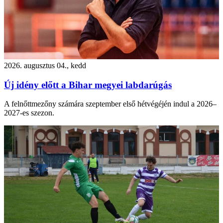
2026. augusztus 04., kedd
Új idény előtt a Bihar megyei labdarúgás
A felnőttmezőny számára szeptember első hétvégéjén indul a 2026–
2027-es szezon.