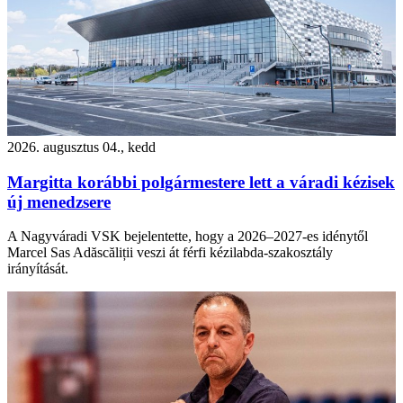
2026. augusztus 04., kedd
Margitta korábbi polgármestere lett a váradi kézisek
új menedzsere
A Nagyváradi VSK bejelentette, hogy a 2026–2027-es idénytől
Marcel Sas Adăscăliții veszi át férfi kézilabda-szakosztály
irányítását.