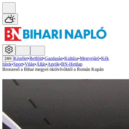
Közélet
•
Belföld
•
Gazdaság
•
Kultúra
•
Megyejáró
•
Kék
24H
hírek
•
Sport
•
Világ
•
Állás
•
Aprók
•
BN-Hetilap
Bronzeső a Bihar megyei ökölvívóktól a Román Kupán