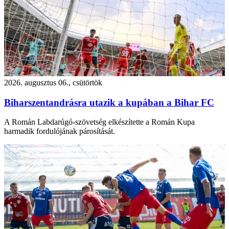
2026. augusztus 06., csütörtök
Biharszentandrásra utazik a kupában a Bihar FC
A Román Labdarúgó-szövetség elkészítette a Román Kupa
harmadik fordulójának párosítását.