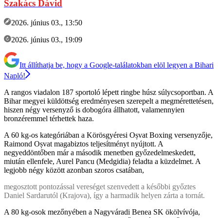
Szakács Dávid
2026. június 03., 13:50
2026. június 03., 19:09
Itt állíthatja be, hogy a Google-találatokban elöl legyen a Bihari
Napló!
A rangos viadalon 187 sportoló lépett ringbe húsz súlycsoportban. A
Bihar megyei küldöttség eredményesen szerepelt a megmérettetésen,
hiszen négy versenyző is dobogóra állhatott, valamennyien
bronzéremmel térhettek haza.
A 60 kg-os kategóriában a Körösgyéresi Oșvat Boxing versenyzője,
Raimond Oșvat magabiztos teljesítményt nyújtott. A
negyeddöntőben már a második menetben győzedelmeskedett,
miután ellenfele, Aurel Pancu (Medgidia) feladta a küzdelmet. A
legjobb négy között azonban szoros csatában,
megosztott pontozással vereséget szenvedett a későbbi győztes
Daniel Sardarutól (Krajova), így a harmadik helyen zárta a tornát.
A 80 kg-osok mezőnyében a Nagyváradi Benea SK ökölvívója,