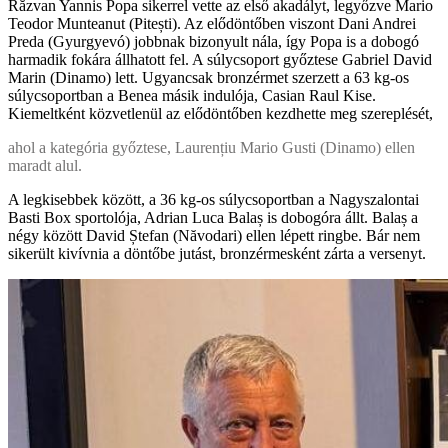
Răzvan Yannis Popa sikerrel vette az első akadályt, legyőzve Mario
Teodor Munteanut (Pitești). Az elődöntőben viszont Dani Andrei
Preda (Gyurgyevó) jobbnak bizonyult nála, így Popa is a dobogó
harmadik fokára állhatott fel. A súlycsoport győztese Gabriel David
Marin (Dinamo) lett. Ugyancsak bronzérmet szerzett a 63 kg-os
súlycsoportban a Benea másik indulója, Casian Raul Kise.
Kiemeltként közvetlenül az elődöntőben kezdhette meg szereplését,
ahol a kategória győztese, Laurențiu Mario Gusti (Dinamo) ellen
maradt alul.
A legkisebbek között, a 36 kg-os súlycsoportban a Nagyszalontai
Basti Box sportolója, Adrian Luca Balaș is dobogóra állt. Balaș a
négy között David Ștefan (Năvodari) ellen lépett ringbe. Bár nem
sikerült kivívnia a döntőbe jutást, bronzérmesként zárta a versenyt.