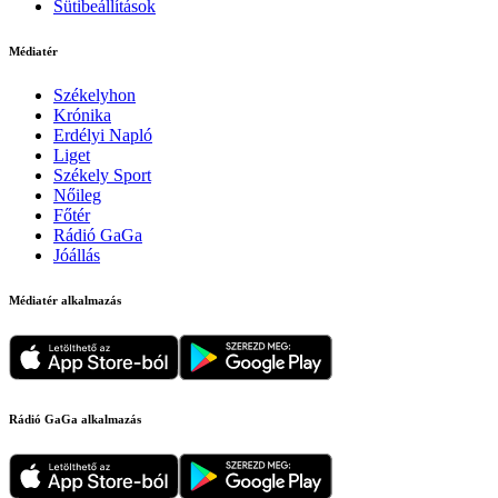
Sütibeállítások
Médiatér
Székelyhon
Krónika
Erdélyi Napló
Liget
Székely Sport
Nőileg
Főtér
Rádió GaGa
Jóállás
Médiatér alkalmazás
Rádió GaGa alkalmazás