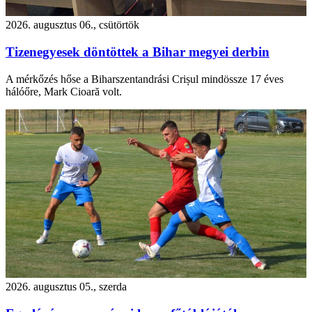
2026. augusztus 06., csütörtök
Tizenegyesek döntöttek a Bihar megyei derbin
A mérkőzés hőse a Biharszentandrási Crișul mindössze 17 éves
hálóőre, Mark Cioară volt.
2026. augusztus 05., szerda