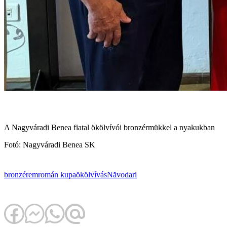
A Nagyváradi Benea fiatal ökölvívói bronzérmükkel a nyakukban
Fotó: Nagyváradi Benea SK
bronzérem
román kupa
ökölvívás
Năvodari