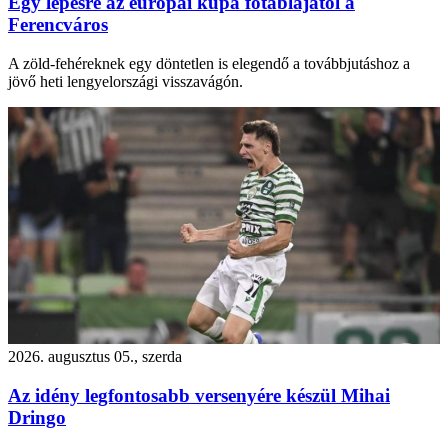
Egy lépésre az európai kupa főtáblájától a
Ferencváros
A zöld-fehéreknek egy döntetlen is elegendő a továbbjutáshoz a
jövő heti lengyelországi visszavágón.
2026. augusztus 05., szerda
Az idény legfontosabb versenyére készül Mihai
Dringo