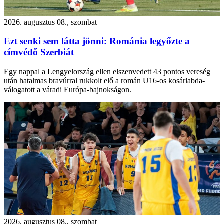
2026. augusztus 08., szombat
Ezt senki sem látta jönni: Románia legyőzte a
címvédő Szerbiát
Egy nappal a Lengyelország ellen elszenvedett 43 pontos vereség
után hatalmas bravúrral rukkolt elő a román U16-os kosárlabda-
válogatott a váradi Európa-bajnokságon.
2026. augusztus 08., szombat