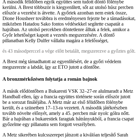
A második félidőben egyik együttes sem tudott döntő fölénybe
kerülni. A Brest többször is kiegyenlített, sőt az utolsó húsz percben
először a vezetést is átvette. A győriek azonban nem estek össze,
Dione Housheer továbbra is eredményesen fejezte be a támadásokat,
miközben Hatadou Sako fontos védésekkel segítette csapatát a
hajrában. Az utolsó percekben döntetlenre álltak a felek, amikor a
Győr lehetőséget kapott a vezetés megszerzésére. A döntő
pillanatban Kelly Dulfer vállalta magára a felelősséget,
és 43 másodperccel a vége előtt betalált, megszerezve a győztes gólt.
A Brest még támadhatott az egyenlítésért, de a győri védelem
megszerezte a labdát, így az ETO jutott a döntőbe.
A bronzmérkőzésen folytatja a román bajnok
A másik elődöntőben a Bukaresti VSK 32–27-re alulmaradt a Metz
Handball ellen, így a francia együttes története során először jutott
be a sorozat fináléjába. A Metz már az első félidőben fölénybe
került, és a szünetben 17–13-ra vezetett. A második játékrészben
tovább növelte előnyét, amely a 45. percben már nyolc gólra nőtt.
Bár a hajrában a bukarestiek faragtak hátrányukból, a francia csapat
győzelme egy pillanatra sem forgott veszélyben.
A Metz sikerében kulcsszerepet játszott a kiválóan teljesítő Sarah