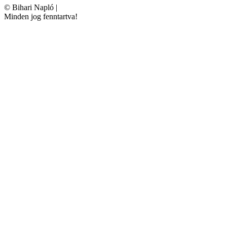
©
Bihari Napló
|
Minden jog fenntartva!