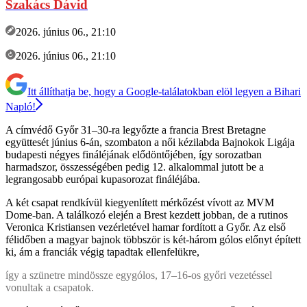
Szakács Dávid
2026. június 06., 21:10
2026. június 06., 21:10
Itt állíthatja be, hogy a Google-találatokban elöl legyen a Bihari
Napló!
A címvédő Győr 31–30-ra legyőzte a francia Brest Bretagne
együttesét június 6-án, szombaton a női kézilabda Bajnokok Ligája
budapesti négyes fináléjának elődöntőjében, így sorozatban
harmadszor, összességében pedig 12. alkalommal jutott be a
legrangosabb európai kupasorozat fináléjába.
A két csapat rendkívül kiegyenlített mérkőzést vívott az MVM
Dome-ban. A találkozó elején a Brest kezdett jobban, de a rutinos
Veronica Kristiansen vezérletével hamar fordított a Győr. Az első
félidőben a magyar bajnok többször is két-három gólos előnyt épített
ki, ám a franciák végig tapadtak ellenfelükre,
így a szünetre mindössze egygólos, 17–16-os győri vezetéssel
vonultak a csapatok.