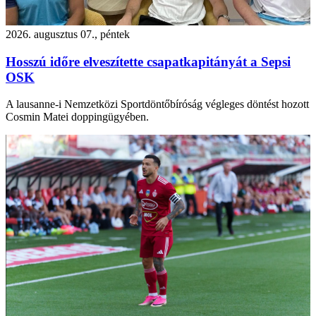
2026. augusztus 07., péntek
Hosszú időre elveszítette csapatkapitányát a Sepsi
OSK
A lausanne-i Nemzetközi Sportdöntőbíróság végleges döntést hozott
Cosmin Matei doppingügyében.