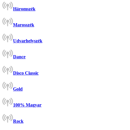
Háromszék
Marosszék
Udvarhelyszék
Dance
Disco Classic
Gold
100% Magyar
Rock