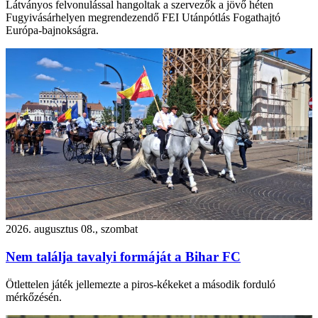
Látványos felvonulással hangoltak a szervezők a jövő héten
Fugyivásárhelyen megrendezendő FEI Utánpótlás Fogathajtó
Európa-bajnokságra.
2026. augusztus 08., szombat
Nem találja tavalyi formáját a Bihar FC
Ötlettelen játék jellemezte a piros-kékeket a második forduló
mérkőzésén.