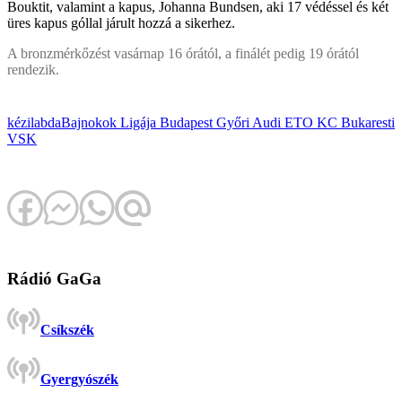
Bouktit, valamint a kapus, Johanna Bundsen, aki 17 védéssel és két
üres kapus góllal járult hozzá a sikerhez.
A bronzmérkőzést vasárnap 16 órától, a finálét pedig 19 órától
rendezik.
kézilabda
Bajnokok Ligája
Budapest
Győri Audi ETO KC
Bukaresti
VSK
Rádió GaGa
Csíkszék
Gyergyószék