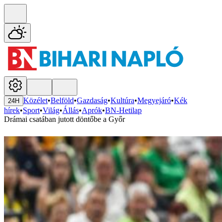
Közélet
•
Belföld
•
Gazdaság
•
Kultúra
•
Megyejáró
•
Kék
24H
hírek
•
Sport
•
Világ
•
Állás
•
Aprók
•
BN-Hetilap
Drámai csatában jutott döntőbe a Győr