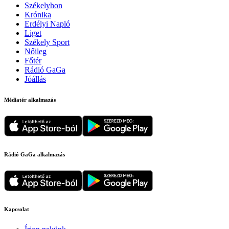
Székelyhon
Krónika
Erdélyi Napló
Liget
Székely Sport
Nőileg
Főtér
Rádió GaGa
Jóállás
Médiatér alkalmazás
Rádió GaGa alkalmazás
Kapcsolat