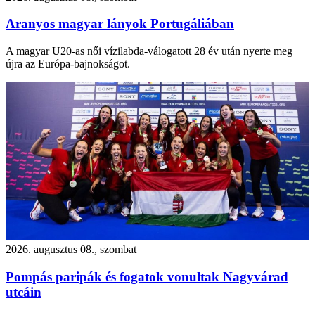
Aranyos magyar lányok Portugáliában
A magyar U20-as női vízilabda-válogatott 28 év után nyerte meg
újra az Európa-bajnokságot.
2026. augusztus 08., szombat
Pompás paripák és fogatok vonultak Nagyvárad
utcáin