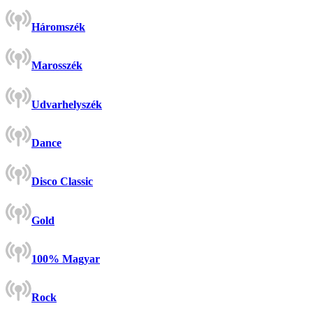
Háromszék
Marosszék
Udvarhelyszék
Dance
Disco Classic
Gold
100% Magyar
Rock