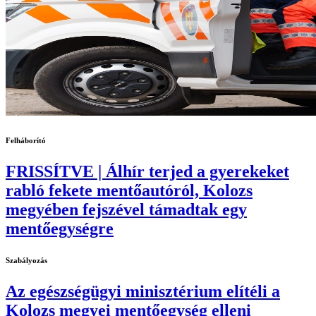
Felháborító
FRISSÍTVE | Álhír terjed a gyerekeket
rabló fekete mentőautóról, Kolozs
megyében fejszével támadtak egy
mentőegységre
Szabályozás
Az egészségügyi minisztérium elítéli a
Kolozs megyei mentőegység elleni