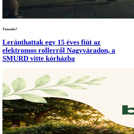
Támadás?
Leránthattak egy 15 éves fiút az
elektromos rollerről Nagyváradon, a
SMURD vitte kórházba