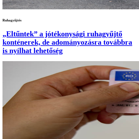
Ruhagyűjtés
„Eltűntek” a jótékonysági ruhagyűjtő
konténerek, de adományozásra továbbra
is nyílhat lehetőség