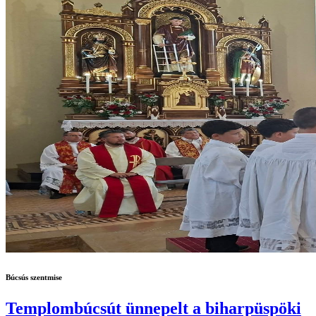
Búcsús szentmise
Templombúcsút ünnepelt a biharpüspöki