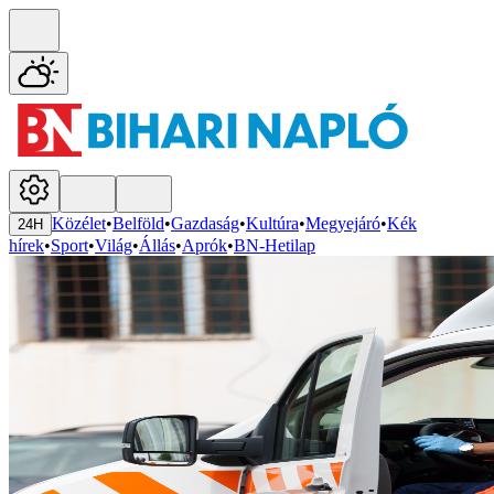
Közélet
•
Belföld
•
Gazdaság
•
Kultúra
•
Megyejáró
•
Kék
24H
hírek
•
Sport
•
Világ
•
Állás
•
Aprók
•
BN-Hetilap