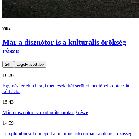
Világ
Már a disznótor is a kulturális örökség
része
24h
Legolvasottabb
16:26
Egymást érték a hegyi mentések: két sérültet mentőhelikopter vitt
kórházba
15:43
Már a disznótor is a kulturális örökség része
14:59
Templombúcsút ünnepelt a biharpüspöki római katolikus közösség