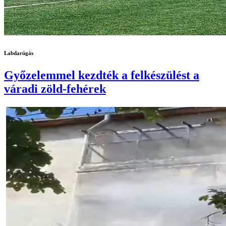
Labdarúgás
Győzelemmel kezdték a felkészülést a
váradi zöld-fehérek