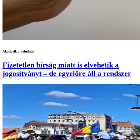
Akadozik a beindítás
Fizetetlen bírság miatt is elvehetik a
jogosítványt – de egyelőre áll a rendszer