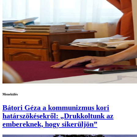
Menekülés
Bátori Géza a kommunizmus kori
határszökésekről: „Drukkoltunk az
embereknek, hogy sikerüljön”