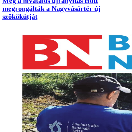
Még a hivatalos újranyitás előtt
megrongálták a Nagyvásártér új
szökőkútját