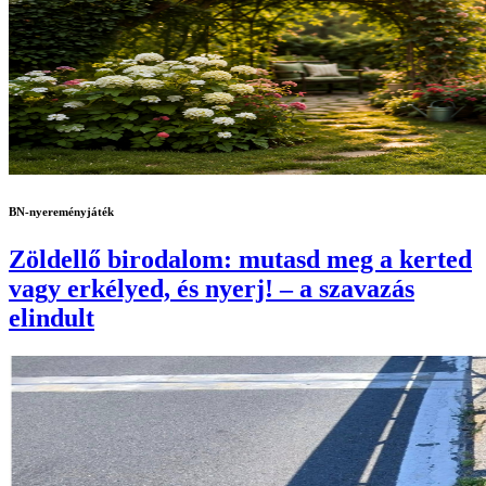
BN-nyereményjáték
Zöldellő birodalom: mutasd meg a kerted
vagy erkélyed, és nyerj! – a szavazás
elindult