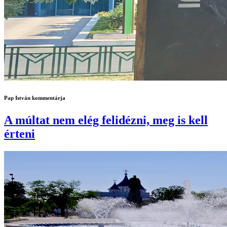
Pap István kommentárja
A múltat nem elég felidézni, meg is kell
érteni