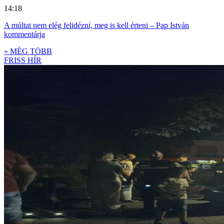
14:18
A múltat nem elég felidézni, meg is kell érteni – Pap István
kommentárja
» MÉG TÖBB
FRISS HÍR