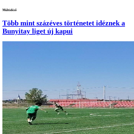
Múltidéző
Több mint százéves történetet idéznek a
Bunyitay liget új kapui