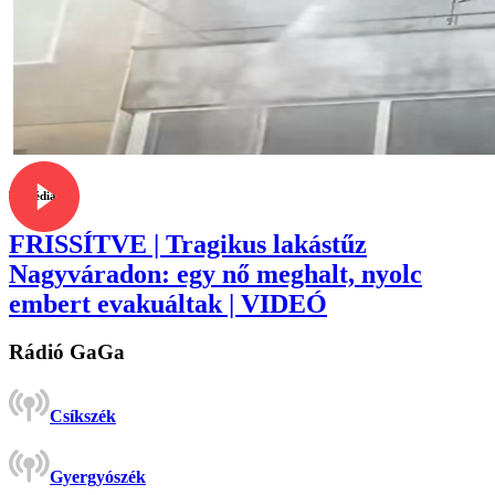
Tragédia
FRISSÍTVE | Tragikus lakástűz
Nagyváradon: egy nő meghalt, nyolc
embert evakuáltak | VIDEÓ
Rádió GaGa
Csíkszék
Gyergyószék