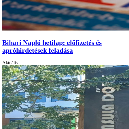
Bihari Napló hetilap: előfizetés és
apróhirdetések feladása
Aktuális