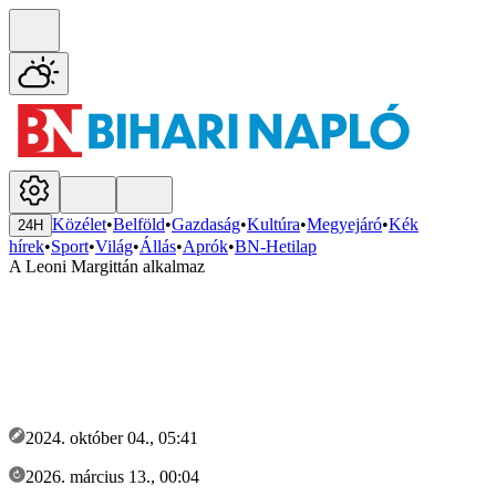
Közélet
•
Belföld
•
Gazdaság
•
Kultúra
•
Megyejáró
•
Kék
24H
hírek
•
Sport
•
Világ
•
Állás
•
Aprók
•
BN-Hetilap
A Leoni Margittán alkalmaz
2024. október 04., 05:41
2026. március 13., 00:04