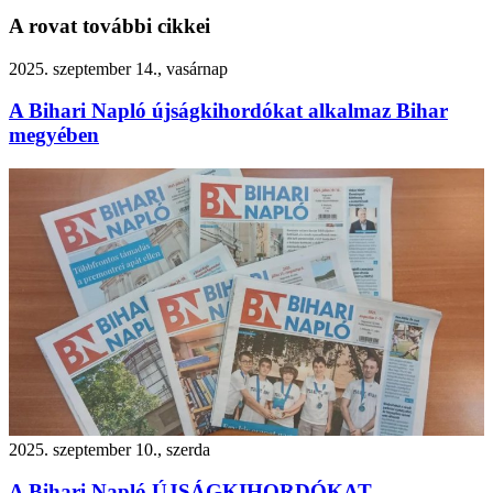
A rovat további cikkei
2025. szeptember 14., vasárnap
A Bihari Napló újságkihordókat alkalmaz Bihar
megyében
2025. szeptember 10., szerda
A Bihari Napló ÚJSÁGKIHORDÓKAT