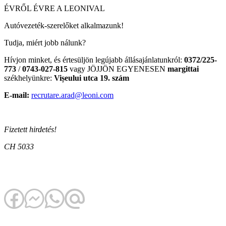
ÉVRŐL ÉVRE A LEONIVAL
Autóvezeték-szerelőket alkalmazunk!
Tudja, miért jobb nálunk?
Hívjon minket, és értesüljön legújabb állásajánlatunkról:
0372/225-
773
/
0743-027-815
vagy JÖJJÖN EGYENESEN
margittai
székhelyünkre:
Vișeului utca 19. szám
E-mail:
recrutare.arad@leoni.com
Fizetett hirdetés!
CH 5033