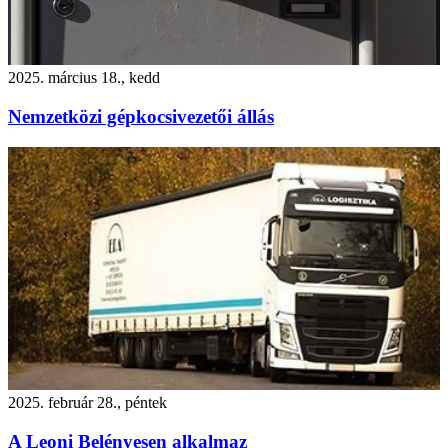
2025. március 18., kedd
Nemzetközi gépkocsivezetői állás
2025. február 28., péntek
A Leoni Belényesen alkalmaz