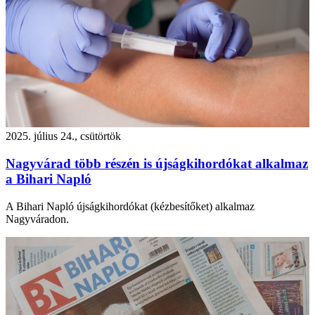
2025. július 24., csütörtök
Nagyvárad több részén is újságkihordókat alkalmaz
a Bihari Napló
A Bihari Napló újságkihordókat (kézbesítőket) alkalmaz
Nagyváradon.