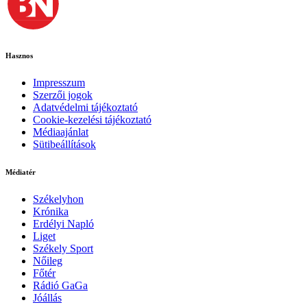
Hasznos
Impresszum
Szerzői jogok
Adatvédelmi tájékoztató
Cookie-kezelési tájékoztató
Médiaajánlat
Sütibeállítások
Médiatér
Székelyhon
Krónika
Erdélyi Napló
Liget
Székely Sport
Nőileg
Főtér
Rádió GaGa
Jóállás