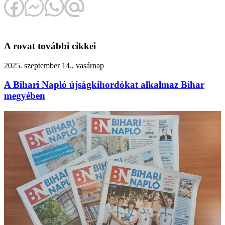
A rovat további cikkei
2025. szeptember 14., vasárnap
A Bihari Napló újságkihordókat alkalmaz Bihar
megyében