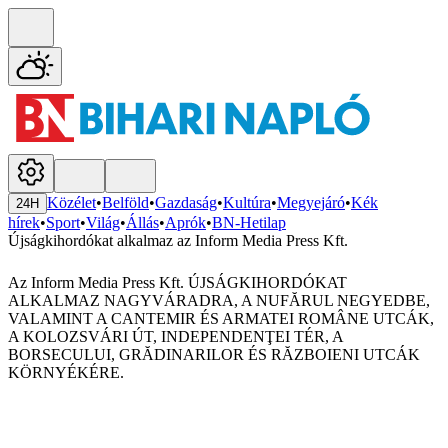
Közélet
•
Belföld
•
Gazdaság
•
Kultúra
•
Megyejáró
•
Kék
24H
hírek
•
Sport
•
Világ
•
Állás
•
Aprók
•
BN-Hetilap
Újságkihordókat alkalmaz az Inform Media Press Kft.
Az Inform Media Press Kft. ÚJSÁGKIHORDÓKAT
ALKALMAZ NAGYVÁRADRA, A NUFĂRUL NEGYEDBE,
VALAMINT A CANTEMIR ÉS ARMATEI ROMÂNE UTCÁK,
A KOLOZSVÁRI ÚT, INDEPENDENŢEI TÉR, A
BORSECULUI, GRĂDINARILOR ÉS RĂZBOIENI UTCÁK
KÖRNYÉKÉRE.