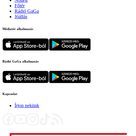
Nőileg
Főtér
Rádió GaGa
Jóállás
Médiatér alkalmazás
Rádió GaGa alkalmazás
Kapcsolat
Írjon nekünk