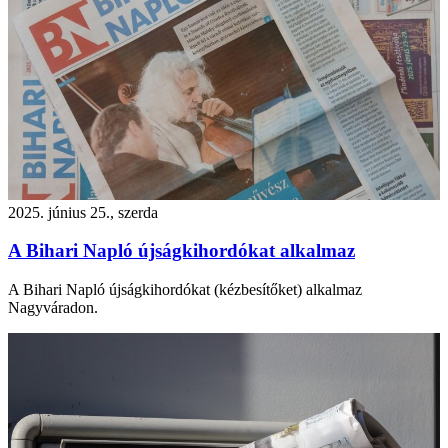
2025. június 25., szerda
A Bihari Napló újságkihordókat alkalmaz
A Bihari Napló újságkihordókat (kézbesítőket) alkalmaz
Nagyváradon.