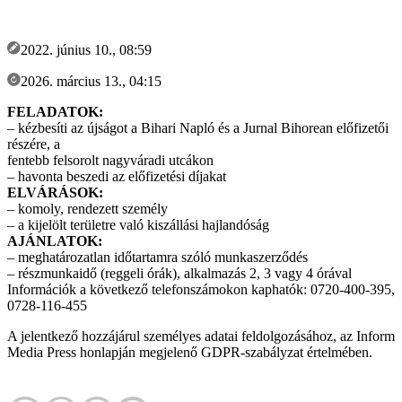
2022. június 10., 08:59
2026. március 13., 04:15
FELADATOK:
– kézbesíti az újságot a Bihari Napló és a Jurnal Bihorean előfizetői
részére, a
fentebb felsorolt nagyváradi utcákon
– havonta beszedi az előfizetési díjakat
ELVÁRÁSOK:
– komoly, rendezett személy
– a kijelölt területre való kiszállási hajlandóság
AJÁNLATOK:
– meghatározatlan időtartamra szóló munkaszerződés
– részmunkaidő (reggeli órák), alkalmazás 2, 3 vagy 4 órával
Információk a következő telefonszámokon kaphatók: 0720-400-395,
0728-116-455
A jelentkező hozzájárul személyes adatai feldolgozásához, az Inform
Media Press honlapján megjelenő GDPR-szabályzat értelmében.