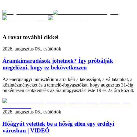
A rovat további cikkei
2026. augusztus 06., csütörtök
Áramkimaradások jöhetnek? Így próbálják
megelőzni, hogy ez bekövetkezzen
Az energiaügyi minisztérium arra kéri a lakosságot, a vállalatokat, a
közintézményeket és a termelő-fogyasztókat, hogy augusztus 31-éig
önkéntesen csökkentsék az áramfogyasztást este 19 és 23 óra között.
2026. augusztus 06., csütörtök
Hóágyút vetettek be a hőség ellen egy erdélyi
városban | VIDEÓ