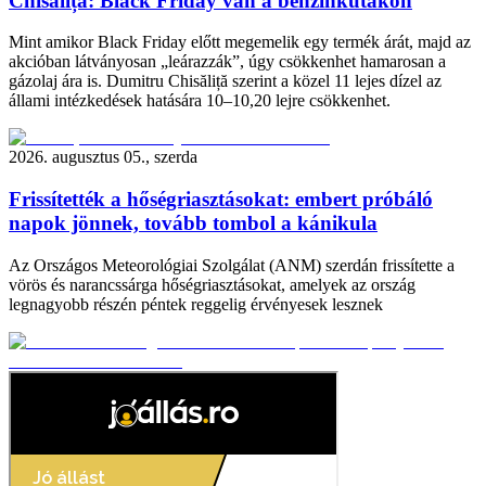
Chisăliță: Black Friday van a benzinkutakon
Mint amikor Black Friday előtt megemelik egy termék árát, majd az
akcióban látványosan „leárazzák”, úgy csökkenhet hamarosan a
gázolaj ára is. Dumitru Chisăliță szerint a közel 11 lejes dízel az
állami intézkedések hatására 10–10,20 lejre csökkenhet.
2026. augusztus 05., szerda
Frissítették a hőségriasztásokat: embert próbáló
napok jönnek, tovább tombol a kánikula
Az Országos Meteorológiai Szolgálat (ANM) szerdán frissítette a
vörös és narancssárga hőségriasztásokat, amelyek az ország
legnagyobb részén péntek reggelig érvényesek lesznek