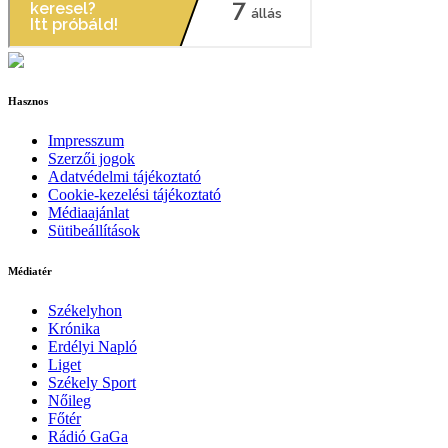
Hasznos
Impresszum
Szerzői jogok
Adatvédelmi tájékoztató
Cookie-kezelési tájékoztató
Médiaajánlat
Sütibeállítások
Médiatér
Székelyhon
Krónika
Erdélyi Napló
Liget
Székely Sport
Nőileg
Főtér
Rádió GaGa