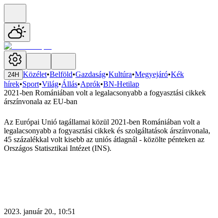
Közélet
•
Belföld
•
Gazdaság
•
Kultúra
•
Megyejáró
•
Kék
24H
hírek
•
Sport
•
Világ
•
Állás
•
Aprók
•
BN-Hetilap
2021-ben Romániában volt a legalacsonyabb a fogyasztási cikkek
árszínvonala az EU-ban
Az Európai Unió tagállamai közül 2021-ben Romániában volt a
legalacsonyabb a fogyasztási cikkek és szolgáltatások árszínvonala,
45 százalékkal volt kisebb az uniós átlagnál - közölte pénteken az
Országos Statisztikai Intézet (INS).
2023. január 20., 10:51