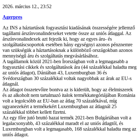
2026. március 12., 23:52
Agerpres
Az INS a háztartások fogyasztási kiadásának összességére jellemző
tagállami árszínvonalindexeket vetette össze az uniós átlaggal. Az
árszínvonalindexek azt fejezik ki, hogy az egyes áru- és
szolgáltatáscsoportok esetében hány egységnyi azonos pénznemre
van szükségük a háztartásoknak a különböző országokban azonos
mennyiségű áru és szolgáltatás megvásárlásához.
A tagállamok közül 2021-ben Írországban volt a legmagasabb a
fogyasztási cikkek és szolgáltatások ára (44 százalékkal haladta meg
az uniós átlagot), Dániában 43, Luxemburgban 36 és
Svédországban 30 százalékkal voltak nagyobbak az árak az EU-s
átlagnál.
Az átlagot összetevőire bontva az is kiderült, hogy az élelmiszerek
és az alkoholt nem tartalmazó italok termékkategóriájában Románia
volt a legolcsóbb az EU-ban az átlag 70 százalékával, míg
ugyanezekért a termékekért Luxemburgban az átlagnál 25
százalékkal többet kellett fizetni.
Az egy főre jutó bruttó hazai termék 2021-ben Bulgáriában volt a
legalacsonyabb, 43 százalékkal maradt el az uniós átlagtól, és
Luxemburgban volt a legmagasabb, 168 százalékkal haladta meg az
uniós átlagot.