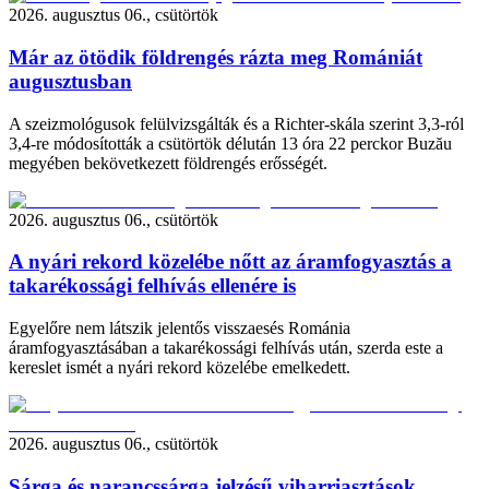
2026. augusztus 06., csütörtök
Már az ötödik földrengés rázta meg Romániát
augusztusban
A szeizmológusok felülvizsgálták és a Richter-skála szerint 3,3-ról
3,4-re módosították a csütörtök délután 13 óra 22 perckor Buzău
megyében bekövetkezett földrengés erősségét.
2026. augusztus 06., csütörtök
A nyári rekord közelébe nőtt az áramfogyasztás a
takarékossági felhívás ellenére is
Egyelőre nem látszik jelentős visszaesés Románia
áramfogyasztásában a takarékossági felhívás után, szerda este a
kereslet ismét a nyári rekord közelébe emelkedett.
2026. augusztus 06., csütörtök
Sárga és narancssárga jelzésű viharriasztások