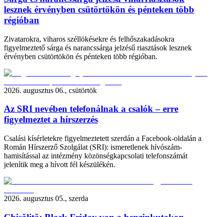
lesznek érvényben csütörtökön és pénteken több
régióban
Zivatarokra, viharos széllökésekre és felhőszakadásokra
figyelmeztető sárga és narancssárga jelzésű riasztások lesznek
érvényben csütörtökön és pénteken több régióban.
2026. augusztus 06., csütörtök
Az SRI nevében telefonálnak a csalók – erre
figyelmeztet a hírszerzés
Csalási kísérletekre figyelmeztetett szerdán a Facebook-oldalán a
Román Hírszerző Szolgálat (SRI): ismeretlenek hívószám-
hamisítással az intézmény közönségkapcsolati telefonszámát
jelenítik meg a hívott fél készülékén.
2026. augusztus 05., szerda