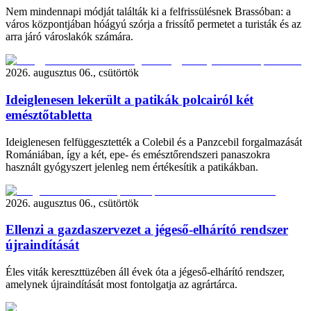
Nem mindennapi módját találták ki a felfrissülésnek Brassóban: a
város központjában hóágyú szórja a frissítő permetet a turisták és az
arra járó városlakók számára.
2026. augusztus 06., csütörtök
Ideiglenesen lekerült a patikák polcairól két
emésztőtabletta
Ideiglenesen felfüggesztették a Colebil és a Panzcebil forgalmazását
Romániában, így a két, epe- és emésztőrendszeri panaszokra
használt gyógyszert jelenleg nem értékesítik a patikákban.
2026. augusztus 06., csütörtök
Ellenzi a gazdaszervezet a jégeső-elhárító rendszer
újraindítását
Éles viták kereszttüzében áll évek óta a jégeső-elhárító rendszer,
amelynek újraindítását most fontolgatja az agrártárca.