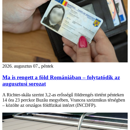
2026. augusztus 07., péntek
Ma is rengett a föld Romániában – folytatódik az
augusztusi sorozat
A Richter-skála szerint 3,2-as erősségű földrengés történt pénteken
14 óra 23 perckor Buzău megyében, Vrancea szeizmikus térségben
– közölte az országos földfizikai intézet (INCDFP).