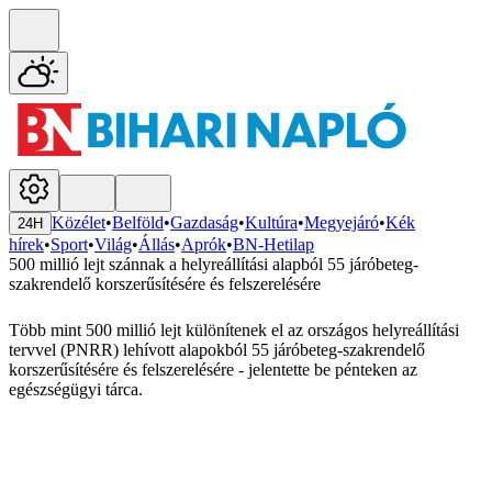
Közélet
•
Belföld
•
Gazdaság
•
Kultúra
•
Megyejáró
•
Kék
24H
hírek
•
Sport
•
Világ
•
Állás
•
Aprók
•
BN-Hetilap
500 millió lejt szánnak a helyreállítási alapból 55 járóbeteg-
szakrendelő korszerűsítésére és felszerelésére
Több mint 500 millió lejt különítenek el az országos helyreállítási
tervvel (PNRR) lehívott alapokból 55 járóbeteg-szakrendelő
korszerűsítésére és felszerelésére - jelentette be pénteken az
egészségügyi tárca.