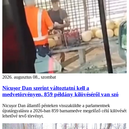
2026. augusztus 08., szombat
Nicușor Dan szerint változtatni kell a
medvetörvényen, 859 példány kilövéséről van szó
Nicușor Dan államfő pénteken visszaküldte a parlamentnek
újratárgyalásra a 2026-ban 859 barnamedve megelőző célú kilövését
lehetővé tevő törvényt.