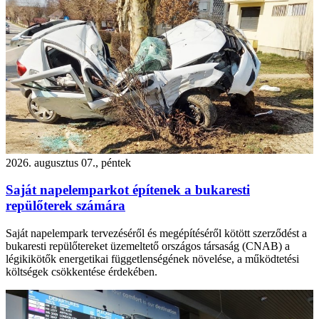
2026. augusztus 07., péntek
Saját napelemparkot építenek a bukaresti
repülőterek számára
Saját napelempark tervezéséről és megépítéséről kötött szerződést a
bukaresti repülőtereket üzemeltető országos társaság (CNAB) a
légikikötők energetikai függetlenségének növelése, a működtetési
költségek csökkentése érdekében.