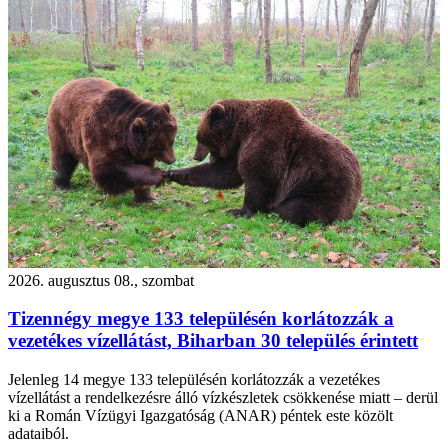
2026. augusztus 08., szombat
Tizennégy megye 133 településén korlátozzák a
vezetékes vízellátást, Biharban 30 település érintett
Jelenleg 14 megye 133 településén korlátozzák a vezetékes
vízellátást a rendelkezésre álló vízkészletek csökkenése miatt – derül
ki a Román Vízügyi Igazgatóság (ANAR) péntek este közölt
adataiból.