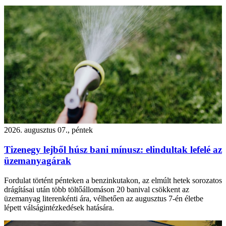
2026. augusztus 07., péntek
Tizenegy lejből húsz bani mínusz: elindultak lefelé az
üzemanyagárak
Fordulat történt pénteken a benzinkutakon, az elmúlt hetek sorozatos
drágításai után több töltőállomáson 20 banival csökkent az
üzemanyag literenkénti ára, vélhetően az augusztus 7-én életbe
lépett válságintézkedések hatására.