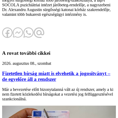
megyei sürgősségi kórház több járóbeteg-szakosztálya, a iaşi-i
SOCOLA pszichiátriai intézet járóbeteg-rendelője, a nagyszebeni
Dr. Alexandru Augustin sürgősségi katonai kórház szakrendelője,
valamint több bukaresti egészségügyi intézmény is.
A rovat további cikkei
2026. augusztus 08., szombat
Fizetetlen bírság miatt is elvehetik a jogosítványt –
de egyelőre áll a rendszer
Már a bevezetése előtt bizonytalanná vált az új rendszer, amely a ki
nem fizetett közlekedési bírságokat a vezetési jog felfüggesztésével
szankcionálná.