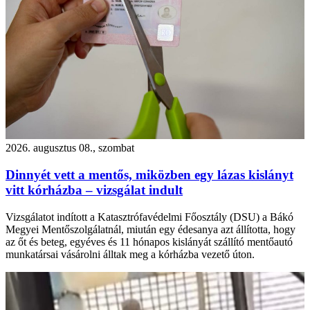
2026. augusztus 08., szombat
Dinnyét vett a mentős, miközben egy lázas kislányt
vitt kórházba – vizsgálat indult
Vizsgálatot indított a Katasztrófavédelmi Főosztály (DSU) a Bákó
Megyei Mentőszolgálatnál, miután egy édesanya azt állította, hogy
az őt és beteg, egyéves és 11 hónapos kislányát szállító mentőautó
munkatársai vásárolni álltak meg a kórházba vezető úton.