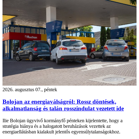
2026. augusztus 07., péntek
Bolojan az energiaválságról: Rossz döntések,
alkalmatlanság és talán rosszindulat vezetett ide
Ilie Bolojan ügyvivő kormányfő pénteken kijelentette, hogy a
stratégia hiánya és a halogatott beruházások vezettek az
energiaellátásban kialakult jelentős egyensúlytalanságokhoz.