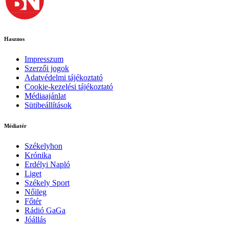
Hasznos
Impresszum
Szerzői jogok
Adatvédelmi tájékoztató
Cookie-kezelési tájékoztató
Médiaajánlat
Sütibeállítások
Médiatér
Székelyhon
Krónika
Erdélyi Napló
Liget
Székely Sport
Nőileg
Főtér
Rádió GaGa
Jóállás