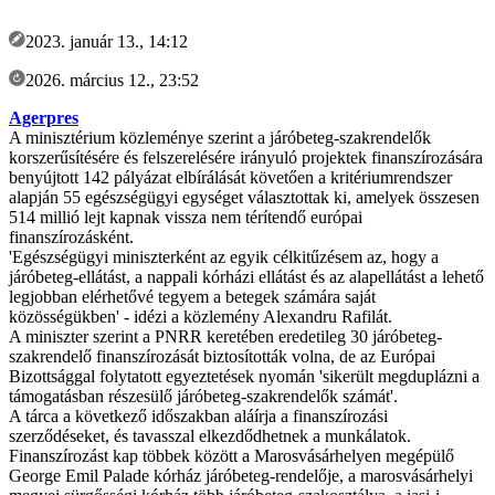
2023. január 13., 14:12
2026. március 12., 23:52
Agerpres
A minisztérium közleménye szerint a járóbeteg-szakrendelők
korszerűsítésére és felszerelésére irányuló projektek finanszírozására
benyújtott 142 pályázat elbírálását követően a kritériumrendszer
alapján 55 egészségügyi egységet választottak ki, amelyek összesen
514 millió lejt kapnak vissza nem térítendő európai
finanszírozásként.
'Egészségügyi miniszterként az egyik célkitűzésem az, hogy a
járóbeteg-ellátást, a nappali kórházi ellátást és az alapellátást a lehető
legjobban elérhetővé tegyem a betegek számára saját
közösségükben' - idézi a közlemény Alexandru Rafilát.
A miniszter szerint a PNRR keretében eredetileg 30 járóbeteg-
szakrendelő finanszírozását biztosították volna, de az Európai
Bizottsággal folytatott egyeztetések nyomán 'sikerült megduplázni a
támogatásban részesülő járóbeteg-szakrendelők számát'.
A tárca a következő időszakban aláírja a finanszírozási
szerződéseket, és tavasszal elkezdődhetnek a munkálatok.
Finanszírozást kap többek között a Marosvásárhelyen megépülő
George Emil Palade kórház járóbeteg-rendelője, a marosvásárhelyi