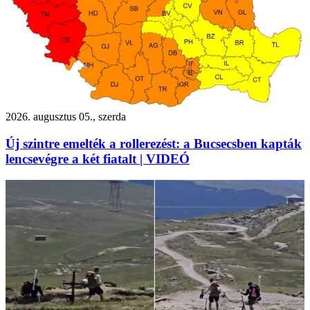
2026. augusztus 05., szerda
Új szintre emelték a rollerezést: a Bucsecsben kapták
lencsevégre a két fiatalt | VIDEÓ