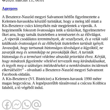
2026. március 13., 00:01
Agerpres
A Beszterce-Naszód megyei Salvamont hétfőn figyelmeztette a
Kelemen-havasokba készülő turistákat, hogy a meleg idő miatt a
Kis-Beszterce csúcs környékén már megjelentek a viperák. A
hegyimentők fokozott óvatosságra intik a túrázókat, figyelmeztetve
őket arra, hogy tartsák tiszteletben a természetet és az élővilágot.
„A viperák csodálatos teremtmények, de veszélyesek, és a velük való
találkozás óvatosságot és az élőhelyük tiszteletben tartását igényli.
Javasoljuk, hogy tartsanak biztonságos távolságot a kígyóktól, ne
zavarják meg és semmiképp ne provokálják őket. A turisták
biztonsága és a természet védelme abszolút prioritást élvez. Kérjük,
hogy mindezek figyelembe vételével tervezzék meg kirándulásaikat,
és tegyék meg a szükséges intézkedéseket a nemkívánatos incidensek
elkerüléséért”
- olvasható a Beszterce-Naszód megyei Salvamont
Facebook-oldalán.
A Kis-Beszterce (Vf. Bistricior) a Kelemen-havasok 1990 méter
magas hegycsúcsa. A legnépszerűbb túraútvonal a csúcsra Kolibica
faluból, a tó végéből indul.