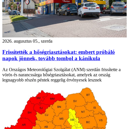
2026. augusztus 05., szerda
Frissítették a hőségriasztásokat: embert próbáló
napok jönnek, tovább tombol a kánikula
Az Országos Meteorológiai Szolgálat (ANM) szerdán frissítette a
vörös és narancssárga hőségriasztásokat, amelyek az ország
legnagyobb részén péntek reggelig érvényesek lesznek