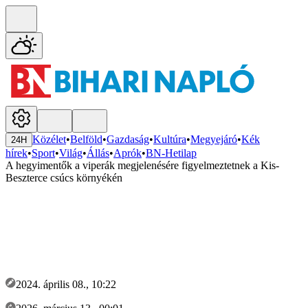
Közélet
•
Belföld
•
Gazdaság
•
Kultúra
•
Megyejáró
•
Kék
24H
hírek
•
Sport
•
Világ
•
Állás
•
Aprók
•
BN-Hetilap
A hegyimentők a viperák megjelenésére figyelmeztetnek a Kis-
Beszterce csúcs környékén
2024. április 08., 10:22