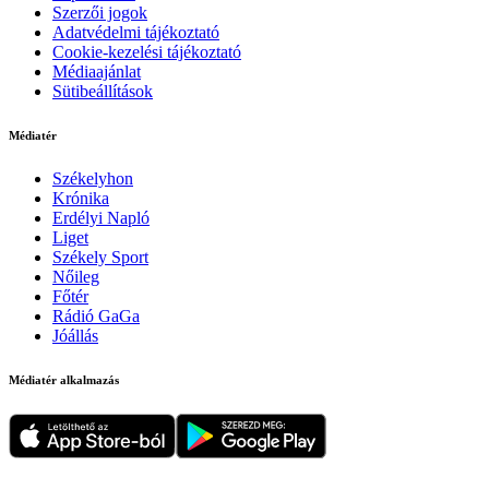
Szerzői jogok
Adatvédelmi tájékoztató
Cookie-kezelési tájékoztató
Médiaajánlat
Sütibeállítások
Médiatér
Székelyhon
Krónika
Erdélyi Napló
Liget
Székely Sport
Nőileg
Főtér
Rádió GaGa
Jóállás
Médiatér alkalmazás