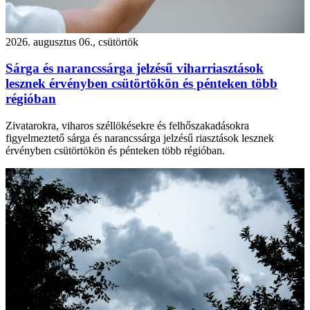
2026. augusztus 06., csütörtök
Sárga és narancssárga jelzésű viharriasztások
lesznek érvényben csütörtökön és pénteken több
régióban
Zivatarokra, viharos széllökésekre és felhőszakadásokra
figyelmeztető sárga és narancssárga jelzésű riasztások lesznek
érvényben csütörtökön és pénteken több régióban.