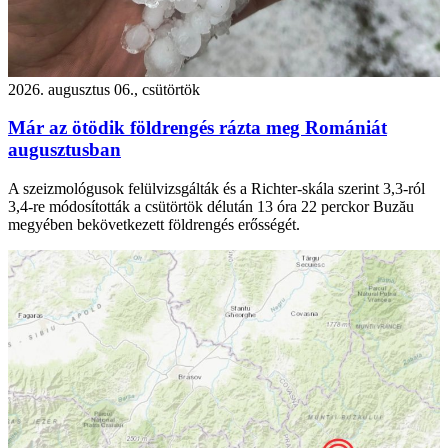
2026. augusztus 06., csütörtök
Már az ötödik földrengés rázta meg Romániát
augusztusban
A szeizmológusok felülvizsgálták és a Richter-skála szerint 3,3-ról
3,4-re módosították a csütörtök délután 13 óra 22 perckor Buzău
megyében bekövetkezett földrengés erősségét.