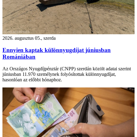
2026. augusztus 05., szerda
Ennyien kaptak különnyugdíjat júniusban
Romániában
Az Országos Nyugdíjpénztár (CNPP) szerdán közölt adatai szerint
júniusban 11.970 személynek folyósítottak különnyugdíjat,
hasonlóan az előbbi hónaphoz.