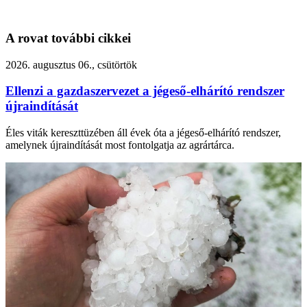
A rovat további cikkei
2026. augusztus 06., csütörtök
Ellenzi a gazdaszervezet a jégeső-elhárító rendszer
újraindítását
Éles viták kereszttüzében áll évek óta a jégeső-elhárító rendszer,
amelynek újraindítását most fontolgatja az agrártárca.