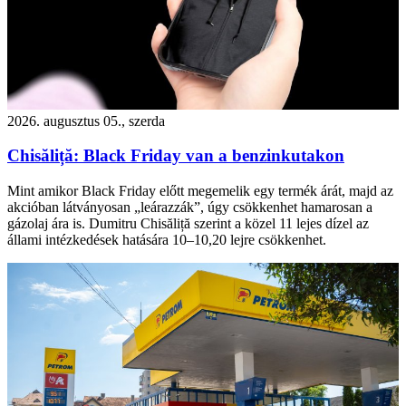
2026. augusztus 05., szerda
Chisăliță: Black Friday van a benzinkutakon
Mint amikor Black Friday előtt megemelik egy termék árát, majd az
akcióban látványosan „leárazzák”, úgy csökkenhet hamarosan a
gázolaj ára is. Dumitru Chisăliță szerint a közel 11 lejes dízel az
állami intézkedések hatására 10–10,20 lejre csökkenhet.