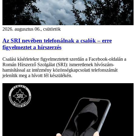
2026. augusztus 06., csütörtök
Az SRI nevében telefonálnak a csalók – erre
figyelmeztet a hírszerzés
Csalási kísérletekre figyelmeztetett szerdán a Facebook-oldalán a
Román Hírszerző Szolgálat (SRI): ismeretlenek hívószám-
hamisítással az intézmény közönségkapcsolati telefonszámát
jelenítik meg a hívott fél készülékén.