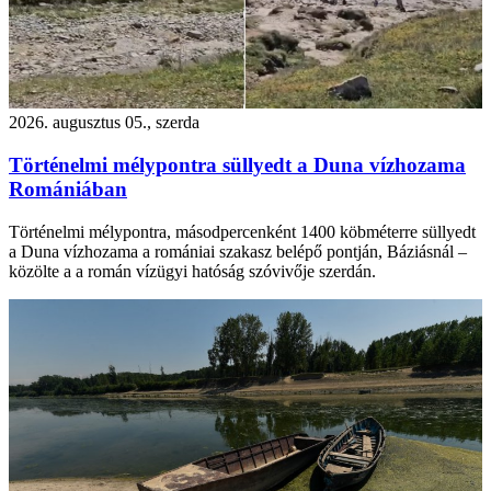
2026. augusztus 05., szerda
Történelmi mélypontra süllyedt a Duna vízhozama
Romániában
Történelmi mélypontra, másodpercenként 1400 köbméterre süllyedt
a Duna vízhozama a romániai szakasz belépő pontján, Báziásnál –
közölte a a román vízügyi hatóság szóvivője szerdán.