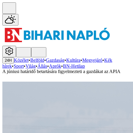
Közélet
•
Belföld
•
Gazdaság
•
Kultúra
•
Megyejáró
•
Kék
24H
hírek
•
Sport
•
Világ
•
Állás
•
Aprók
•
BN-Hetilap
A júniusi határidő betartására figyelmezteti a gazdákat az APIA