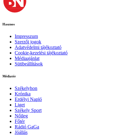
Hasznos
Impresszum
Szerzői jogok
Adatvédelmi tájékoztató
Cookie-kezelési tájékoztató
Médiaajánlat
Sütibeállítások
Médiatér
Székelyhon
Krónika
Erdélyi Napló
Liget
Székely Sport
Nőileg
Főtér
Rádió GaGa
Jóállás