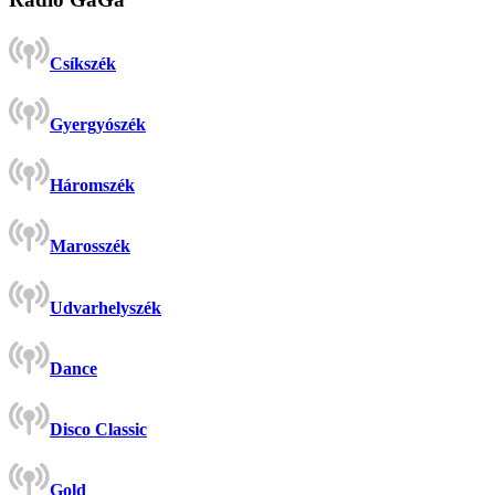
Csíkszék
Gyergyószék
Háromszék
Marosszék
Udvarhelyszék
Dance
Disco Classic
Gold