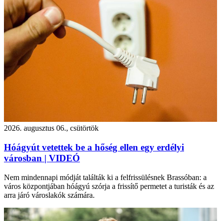
2026. augusztus 06., csütörtök
Hóágyút vetettek be a hőség ellen egy erdélyi
városban | VIDEÓ
Nem mindennapi módját találták ki a felfrissülésnek Brassóban: a
város központjában hóágyú szórja a frissítő permetet a turisták és az
arra járó városlakók számára.