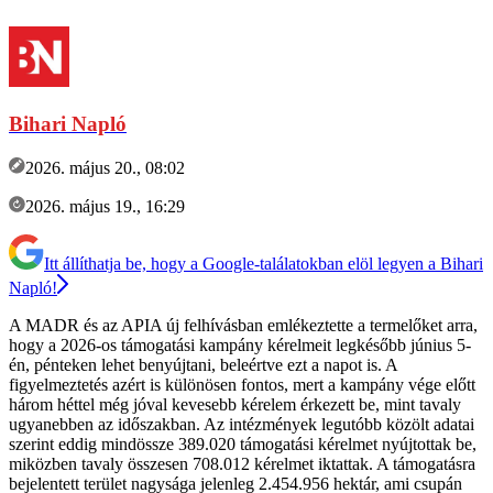
Bihari Napló
2026. május 20., 08:02
2026. május 19., 16:29
Itt állíthatja be, hogy a Google-találatokban elöl legyen a Bihari
Napló!
A MADR és az APIA új felhívásban emlékeztette a termelőket arra,
hogy a 2026-os támogatási kampány kérelmeit legkésőbb június 5-
én, pénteken lehet benyújtani, beleértve ezt a napot is. A
figyelmeztetés azért is különösen fontos, mert a kampány vége előtt
három héttel még jóval kevesebb kérelem érkezett be, mint tavaly
ugyanebben az időszakban. Az intézmények legutóbb közölt adatai
szerint eddig mindössze 389.020 támogatási kérelmet nyújtottak be,
miközben tavaly összesen 708.012 kérelmet iktattak. A támogatásra
bejelentett terület nagysága jelenleg 2.454.956 hektár, ami csupán