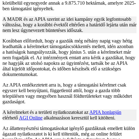
körülbelül egynegyede annak a 9.875.710 hektárnak, amelyre 2025-
ben támogatást igényeltek.
A MADR és az APIA szerint az idei kampány egyik legfontosabb
változása, hogy a korábbi évektől eltérően a határidő lejárta után már
nem lesz úgynevezett büntetéses időszak.
Korábban előfordult, hogy a gazdák még néhány napig vagy hétig
leadhatták a kérelmeket támogatáscsökkentés mellett, idén azonban
a hatóságok hangsúlyozzák, hogy június 5. után a kérelmeket már
nem fogadják el. Az intézmények emiatt arra kérik a gazdákat, hogy
ne hagyják az utolsó napokra az ügyintézést, tartsák be az APIA
által kijelölt időpontokat, és időben készítsék elő a szükséges
dokumentumokat.
Az APIA emlékeztetett arra is, hogy a támogatási kérelmet csak
egyszer kell benyújtani, függetlenül attól, hogy a gazda több
településen vagy megyében használ földterületeket vagy működtet
gazdaságot.
A kérelmeket és a területi nyilatkozatokat az
APIA honlapján
elérhető
AGI Online
alkalmazáson keresztül kell kitölteni.
Az állattenyésztési támogatásokat igénylő gazdáknak emellett külön
ágazati nyilatkozatot is ki kell tölteniük, még az online felület