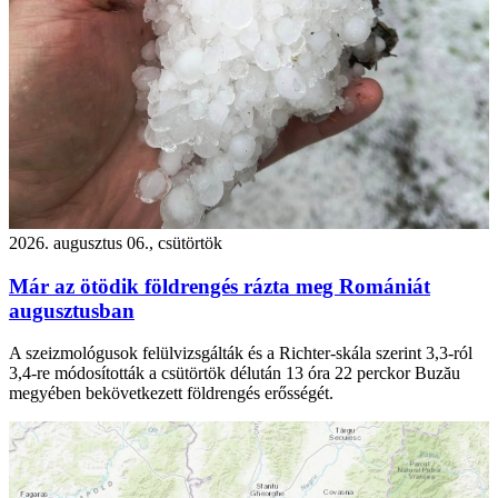
2026. augusztus 06., csütörtök
Már az ötödik földrengés rázta meg Romániát
augusztusban
A szeizmológusok felülvizsgálták és a Richter-skála szerint 3,3-ról
3,4-re módosították a csütörtök délután 13 óra 22 perckor Buzău
megyében bekövetkezett földrengés erősségét.