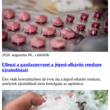
2026. augusztus 06., csütörtök
Ellenzi a gazdaszervezet a jégeső-elhárító rendszer
újraindítását
Éles viták kereszttüzében áll évek óta a jégeső-elhárító rendszer,
amelynek újraindítását most fontolgatja az agrártárca.