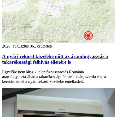
2026. augusztus 06., csütörtök
A nyári rekord közelébe nőtt az áramfogyasztás a
takarékossági felhívás ellenére is
Egyelőre nem látszik jelentős visszaesés Románia
áramfogyasztásában a takarékossági felhívás után, szerda este a
kereslet ismét a nyári rekord közelébe emelkedett.