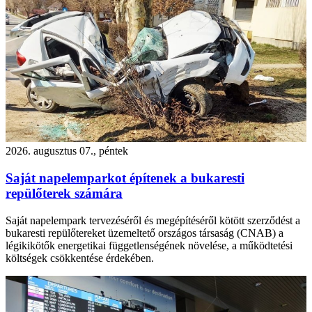
2026. augusztus 07., péntek
Saját napelemparkot építenek a bukaresti
repülőterek számára
Saját napelempark tervezéséről és megépítéséről kötött szerződést a
bukaresti repülőtereket üzemeltető országos társaság (CNAB) a
légikikötők energetikai függetlenségének növelése, a működtetési
költségek csökkentése érdekében.