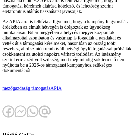
használata előtt. Az APIA arra is felhívta a figyelmet, hogy a
támogatási kérelmek aláírása kötelező, és lehetőség szerint
elektronikus aláírás használatát javasolják.
Az APIA arra is felhívta a figyelmet, hogy a kampány felgyorsítása
érdekében az elmúlt hétvégén is dolgoztak az ügynökség
munkatársai. Bihar megyében a helyi és megyei központok
alkalmazottai szombaton és vasárnap is fogadták a gazdákat és
vették át a támogatási kérelmeket, hasonlóan az ország többi
részéhez, ahol szintén rendkívüli hétvégi ügyfélfogadással próbálták
csökkenteni az utolsó napokra várható torlódást. Az intézmény
szerint erre azért volt szükség, mert még mindig sok termelő nem
nyújtotta be a 2026-os támogatási kampányhoz szükséges
dokumentációt.
mezőgazdaság
támogatás
APIA
Rádió GaGa