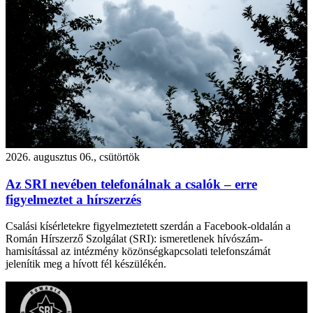
2026. augusztus 06., csütörtök
Az SRI nevében telefonálnak a csalók – erre
figyelmeztet a hírszerzés
Csalási kísérletekre figyelmeztetett szerdán a Facebook-oldalán a
Román Hírszerző Szolgálat (SRI): ismeretlenek hívószám-
hamisítással az intézmény közönségkapcsolati telefonszámát
jelenítik meg a hívott fél készülékén.