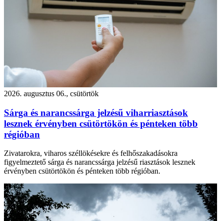
2026. augusztus 06., csütörtök
Sárga és narancssárga jelzésű viharriasztások
lesznek érvényben csütörtökön és pénteken több
régióban
Zivatarokra, viharos széllökésekre és felhőszakadásokra
figyelmeztető sárga és narancssárga jelzésű riasztások lesznek
érvényben csütörtökön és pénteken több régióban.