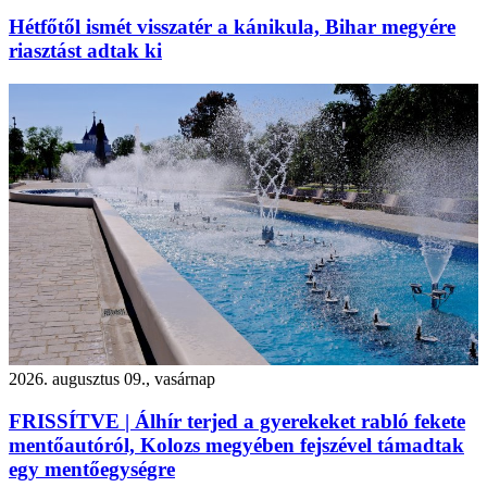
Hétfőtől ismét visszatér a kánikula, Bihar megyére
riasztást adtak ki
2026. augusztus 09., vasárnap
FRISSÍTVE | Álhír terjed a gyerekeket rabló fekete
mentőautóról, Kolozs megyében fejszével támadtak
egy mentőegységre