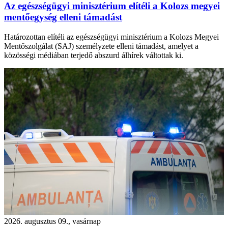
Az egészségügyi minisztérium elítéli a Kolozs megyei
mentőegység elleni támadást
Határozottan elítéli az egészségügyi minisztérium a Kolozs Megyei
Mentőszolgálat (SAJ) személyzete elleni támadást, amelyet a
közösségi médiában terjedő abszurd álhírek váltottak ki.
2026. augusztus 09., vasárnap