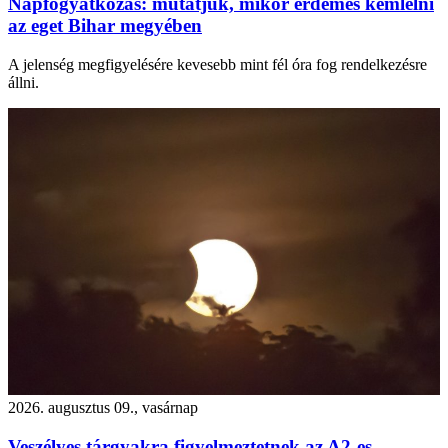
Napfogyatkozás: mutatjuk, mikor érdemes kémlelni
az eget Bihar megyében
A jelenség megfigyelésére kevesebb mint fél óra fog rendelkezésre
állni.
2026. augusztus 09., vasárnap
Veszélyes tárgyakra figyelmeztetnek az A2-es