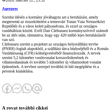
2026. március 12., 23:52
Agerpres
Szerdai ülésén a kormány jóváhagyta azt a beruházást, amely
megteremti az összeköttetést a temesvári Traian Vuia Nemzetközi
Repülőtér és a város keleti pályaudvara, és ezzel az országos
vasúthálózat között. Erről Dan Cărbunaru kormányszóvivő számolt
be az ülés után, rámutatva, hogy egy 420 millió lejes beruházásról
van szó.
Cărbunaru szerint a projektet az országos helyreállítási tervbe
(PNRR) foglalt alapokból, a szállítási tárca büdzséjéből és a Román
Vasúttársaság (CFR) költségvetéséből finanszírozzák. A tervek
szerint 5,2 kilométer vasútvonalat korszerűsítenének és
villamosítanának és további 5 kilométer új villamosított vonalat
építenének. A tervben szerepel továbbá öt híd megépítése és a
peronok kialakítása.
A rovat további cikkei