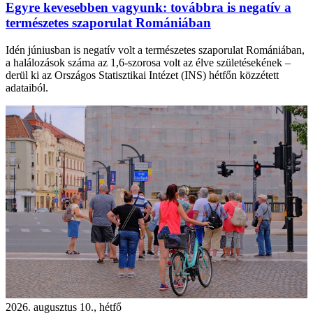
Egyre kevesebben vagyunk: továbbra is negatív a
természetes szaporulat Romániában
Idén júniusban is negatív volt a természetes szaporulat Romániában,
a halálozások száma az 1,6-szorosa volt az élve születésekének –
derül ki az Országos Statisztikai Intézet (INS) hétfőn közzétett
adataiból.
2026. augusztus 10., hétfő