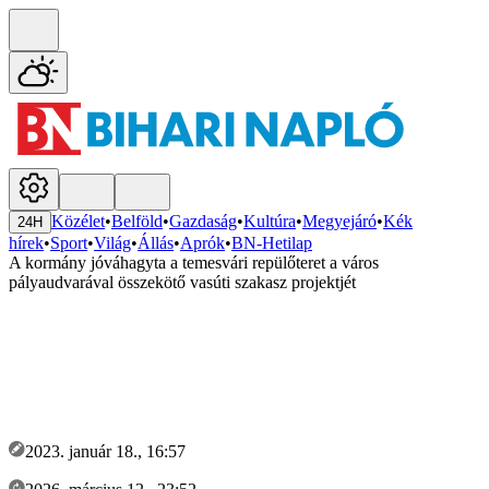
Közélet
•
Belföld
•
Gazdaság
•
Kultúra
•
Megyejáró
•
Kék
24H
hírek
•
Sport
•
Világ
•
Állás
•
Aprók
•
BN-Hetilap
A kormány jóváhagyta a temesvári repülőteret a város
pályaudvarával összekötő vasúti szakasz projektjét
2023. január 18., 16:57