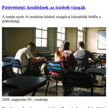
Pótérettségi: kezdődnek az írásbeli vizsgák
A román nyelv és irodalom írásbeli vizsgával folytatódik hétfőn a
pótérettségi.
2026. augusztus 09., vasárnap