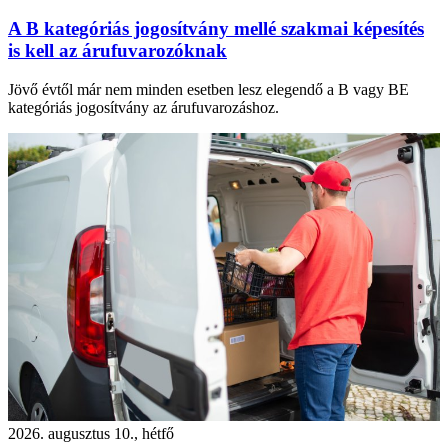
A B kategóriás jogosítvány mellé szakmai képesítés
is kell az árufuvarozóknak
Jövő évtől már nem minden esetben lesz elegendő a B vagy BE
kategóriás jogosítvány az árufuvarozáshoz.
2026. augusztus 10., hétfő