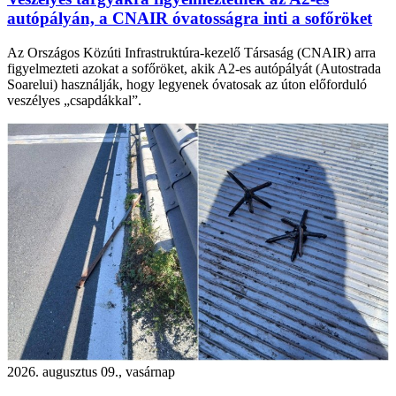
autópályán, a CNAIR óvatosságra inti a sofőröket
Az Országos Közúti Infrastruktúra-kezelő Társaság (CNAIR) arra
figyelmezteti azokat a sofőröket, akik A2-es autópályát (Autostrada
Soarelui) használják, hogy legyenek óvatosak az úton előforduló
veszélyes „csapdákkal”.
2026. augusztus 09., vasárnap