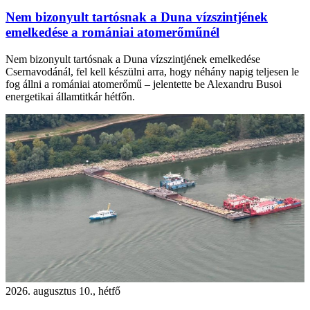
Nem bizonyult tartósnak a Duna vízszintjének
emelkedése a romániai atomerőműnél
Nem bizonyult tartósnak a Duna vízszintjének emelkedése
Csernavodánál, fel kell készülni arra, hogy néhány napig teljesen le
fog állni a romániai atomerőmű – jelentette be Alexandru Busoi
energetikai államtitkár hétfőn.
2026. augusztus 10., hétfő