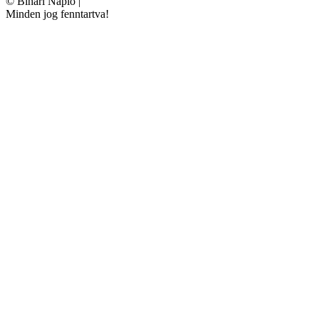
©
Bihari Napló
|
Minden jog fenntartva!