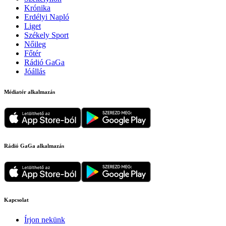
Krónika
Erdélyi Napló
Liget
Székely Sport
Nőileg
Főtér
Rádió GaGa
Jóállás
Médiatér alkalmazás
Rádió GaGa alkalmazás
Kapcsolat
Írjon nekünk