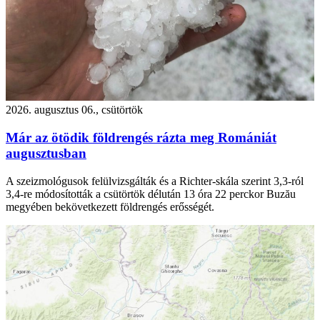
2026. augusztus 06., csütörtök
Már az ötödik földrengés rázta meg Romániát
augusztusban
A szeizmológusok felülvizsgálták és a Richter-skála szerint 3,3-ról
3,4-re módosították a csütörtök délután 13 óra 22 perckor Buzău
megyében bekövetkezett földrengés erősségét.