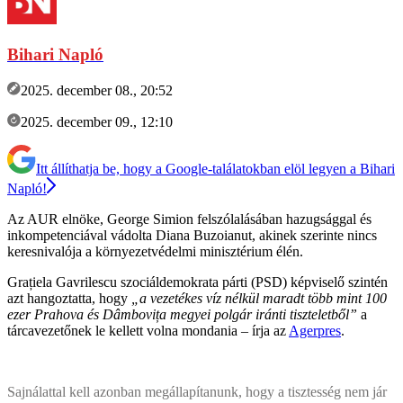
Bihari Napló
2025. december 08., 20:52
2025. december 09., 12:10
Itt állíthatja be, hogy a Google-találatokban elöl legyen a Bihari
Napló!
Az AUR elnöke, George Simion felszólalásában hazugsággal és
inkompetenciával vádolta Diana Buzoianut, akinek szerinte nincs
keresnivalója a környezetvédelmi minisztérium élén.
Grațiela Gavrilescu szociáldemokrata párti (PSD) képviselő szintén
azt hangoztatta, hogy
„a vezetékes víz nélkül maradt több mint 100
ezer Prahova és Dâmbovița megyei polgár iránti tiszteletből”
a
tárcavezetőnek le kellett volna mondania – írja az
Agerpres
.
Sajnálattal kell azonban megállapítanunk, hogy a tisztesség nem jár