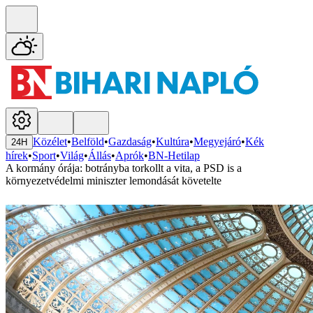
Közélet
•
Belföld
•
Gazdaság
•
Kultúra
•
Megyejáró
•
Kék
24H
hírek
•
Sport
•
Világ
•
Állás
•
Aprók
•
BN-Hetilap
A kormány órája: botrányba torkollt a vita, a PSD is a
környezetvédelmi miniszter lemondását követelte