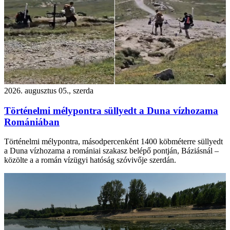
2026. augusztus 05., szerda
Történelmi mélypontra süllyedt a Duna vízhozama
Romániában
Történelmi mélypontra, másodpercenként 1400 köbméterre süllyedt
a Duna vízhozama a romániai szakasz belépő pontján, Báziásnál –
közölte a a román vízügyi hatóság szóvivője szerdán.