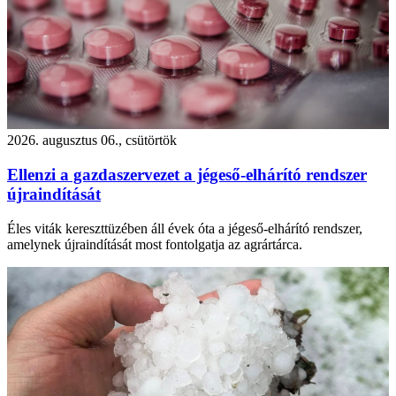
2026. augusztus 06., csütörtök
Ellenzi a gazdaszervezet a jégeső-elhárító rendszer
újraindítását
Éles viták kereszttüzében áll évek óta a jégeső-elhárító rendszer,
amelynek újraindítását most fontolgatja az agrártárca.