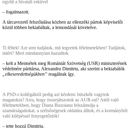
együtt a hivatali esküvel
– fogalmazott.
A tárcavezető felszólalása közben az ellenzéki pártok képviselői
közül többen bekiabáltak, a lemondását követelve.
Ti féltek! Azt sem tudjátok, mit tegyetek félelmetekben! Tudjátok,
miért? Mert mindannyian hazudtok
– kelt a Mentsétek meg Romániát Szövetség (USR) miniszterének
védelmére párttársa, Alexandru Dimitriu, aki szerint a bekiabálók
„elkeseredettségükben”
reagálnak így.
A PSD-s kollégáktól pedig azt kérdem: büszkék vagytok
magatokra? Arra, hogy összejátszotok az AUR-ral? Attól való
félelmetekben, hogy Diana Buzoianu felszámolja a
szamárságaitokat, a szélsőségesek oldalára álltok, és a kormányból
való kilépéssel fenyegetőztök!
– tette hozzá Dimitriu.