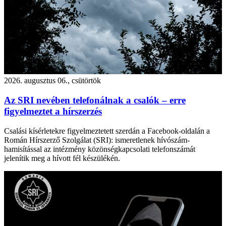
2026. augusztus 06., csütörtök
Az SRI nevében telefonálnak a csalók – erre
figyelmeztet a hírszerzés
Csalási kísérletekre figyelmeztetett szerdán a Facebook-oldalán a
Román Hírszerző Szolgálat (SRI): ismeretlenek hívószám-
hamisítással az intézmény közönségkapcsolati telefonszámát
jelenítik meg a hívott fél készülékén.