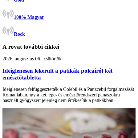
100% Magyar
Rock
A rovat további cikkei
2026. augusztus 06., csütörtök
Ideiglenesen lekerült a patikák polcairól két
emésztőtabletta
Ideiglenesen felfüggesztették a Colebil és a Panzcebil forgalmazását
Romániában, így a két, epe- és emésztőrendszeri panaszokra
használt gyógyszert jelenleg nem értékesítik a patikákban.