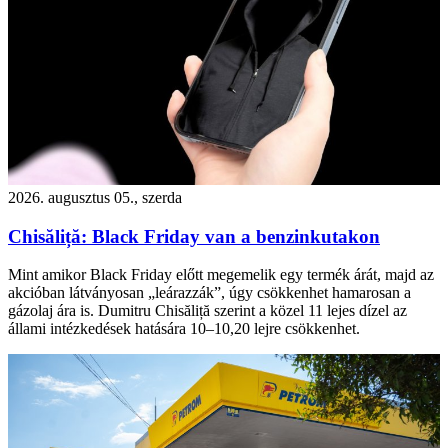
2026. augusztus 05., szerda
Chisăliță: Black Friday van a benzinkutakon
Mint amikor Black Friday előtt megemelik egy termék árát, majd az
akcióban látványosan „leárazzák”, úgy csökkenhet hamarosan a
gázolaj ára is. Dumitru Chisăliță szerint a közel 11 lejes dízel az
állami intézkedések hatására 10–10,20 lejre csökkenhet.