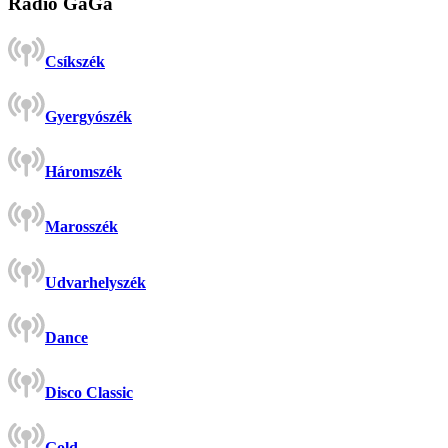
Rádió GaGa
Csíkszék
Gyergyószék
Háromszék
Marosszék
Udvarhelyszék
Dance
Disco Classic
Gold