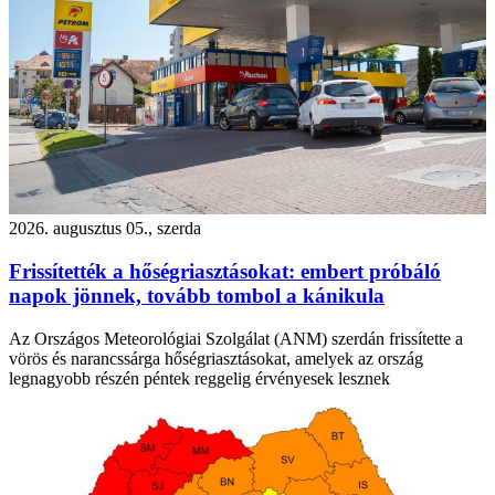
2026. augusztus 05., szerda
Frissítették a hőségriasztásokat: embert próbáló
napok jönnek, tovább tombol a kánikula
Az Országos Meteorológiai Szolgálat (ANM) szerdán frissítette a
vörös és narancssárga hőségriasztásokat, amelyek az ország
legnagyobb részén péntek reggelig érvényesek lesznek