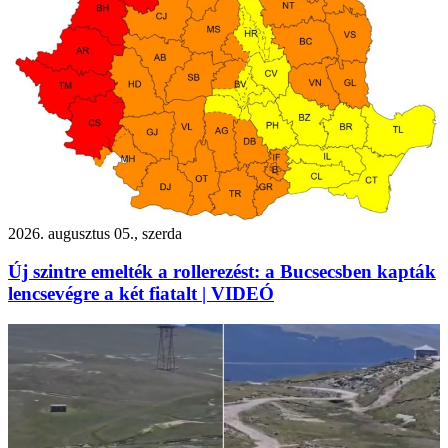
2026. augusztus 05., szerda
Új szintre emelték a rollerezést: a Bucsecsben kapták
lencsevégre a két fiatalt | VIDEÓ