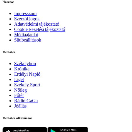
Hasznos
Impresszum
Szerzői jogok
Adatvédelmi tájékoztató
Cookie-kezelési tájékoztató
Médiaajánlat
Sütibeállítások
Médiatér
Székelyhon
Krónika
Erdélyi Napló
Liget
Székely Sport
Nőileg
Főtér
Rádió GaGa
Jóállás
Médiatér alkalmazás