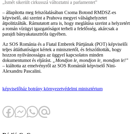
„Ismét sikerült cirkusszá változtatni a parlamentet”
– állapította meg felszólalásában Csoma Botond RMDSZ-es
képviselő, aki szerint a Prahova megyei válsághelyzetet
átpolitizálták. Rámutatott arra is, hogy meglátása szerint a helyzetért
a román vízügyi igazgatóságot terheli a felelősség, akárcsak a
parajdi bányakatasztrófa ügyében.
Az SOS Románia és a Fiatal Emberek Pártjának (POT) képviselői
teljes átláthatóságot kértek a minisztertől, és felszólították, hogy
hozzon nyilvánosságra az üggyel kapcsolatos minden
dokumentumot és eljárást.
„Mondjon le, mondjon le, mondjon le!”
– kiáltotta az emelvényről az SOS Romániát képviselő Nini-
Alexandru Pascalini.
képviselőház
botrány
környezetvédelmi minisztérium