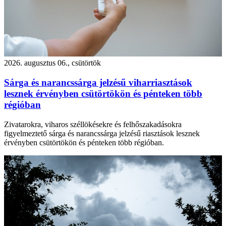
2026. augusztus 06., csütörtök
Sárga és narancssárga jelzésű viharriasztások
lesznek érvényben csütörtökön és pénteken több
régióban
Zivatarokra, viharos széllökésekre és felhőszakadásokra
figyelmeztető sárga és narancssárga jelzésű riasztások lesznek
érvényben csütörtökön és pénteken több régióban.