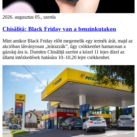
2026. augusztus 05., szerda
Chisăliță: Black Friday van a benzinkutakon
Mint amikor Black Friday előtt megemelik egy termék árát, majd az
akcióban látványosan „leárazzák”, úgy csökkenhet hamarosan a
gázolaj ára is. Dumitru Chisăliță szerint a közel 11 lejes dízel az
állami intézkedések hatására 10–10,20 lejre csökkenhet.