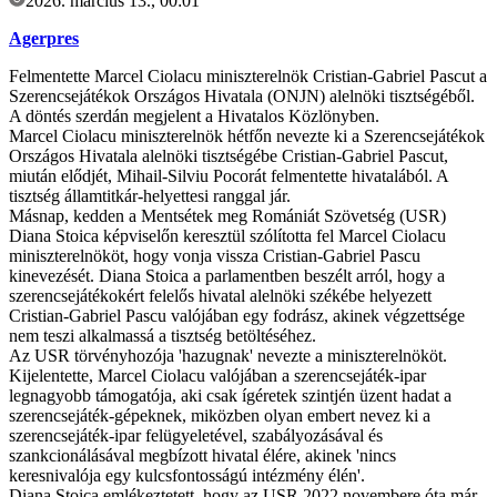
2026. március 13., 00:01
Agerpres
Felmentette Marcel Ciolacu miniszterelnök Cristian-Gabriel Pascut a
Szerencsejátékok Országos Hivatala (ONJN) alelnöki tisztségéből.
A döntés szerdán megjelent a Hivatalos Közlönyben.
Marcel Ciolacu miniszterelnök hétfőn nevezte ki a Szerencsejátékok
Országos Hivatala alelnöki tisztségébe Cristian-Gabriel Pascut,
miután elődjét, Mihail-Silviu Pocorát felmentette hivatalából. A
tisztség államtitkár-helyettesi ranggal jár.
Másnap, kedden a Mentsétek meg Romániát Szövetség (USR)
Diana Stoica képviselőn keresztül szólította fel Marcel Ciolacu
miniszterelnököt, hogy vonja vissza Cristian-Gabriel Pascu
kinevezését. Diana Stoica a parlamentben beszélt arról, hogy a
szerencsejátékokért felelős hivatal alelnöki székébe helyezett
Cristian-Gabriel Pascu valójában egy fodrász, akinek végzettsége
nem teszi alkalmassá a tisztség betöltéséhez.
Az USR törvényhozója 'hazugnak' nevezte a miniszterelnököt.
Kijelentette, Marcel Ciolacu valójában a szerencsejáték-ipar
legnagyobb támogatója, aki csak ígéretek szintjén üzent hadat a
szerencsejáték-gépeknek, miközben olyan embert nevez ki a
szerencsejáték-ipar felügyeletével, szabályozásával és
szankcionálásával megbízott hivatal élére, akinek 'nincs
keresnivalója egy kulcsfontosságú intézmény élén'.
Diana Stoica emlékeztetett, hogy az USR 2022 novembere óta már