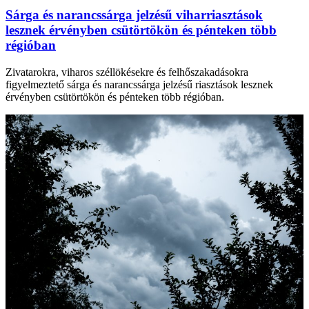
Sárga és narancssárga jelzésű viharriasztások
lesznek érvényben csütörtökön és pénteken több
régióban
Zivatarokra, viharos széllökésekre és felhőszakadásokra
figyelmeztető sárga és narancssárga jelzésű riasztások lesznek
érvényben csütörtökön és pénteken több régióban.