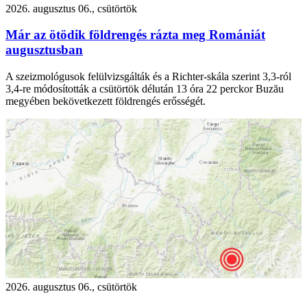
2026. augusztus 06., csütörtök
Már az ötödik földrengés rázta meg Romániát
augusztusban
A szeizmológusok felülvizsgálták és a Richter-skála szerint 3,3-ról
3,4-re módosították a csütörtök délután 13 óra 22 perckor Buzău
megyében bekövetkezett földrengés erősségét.
2026. augusztus 06., csütörtök