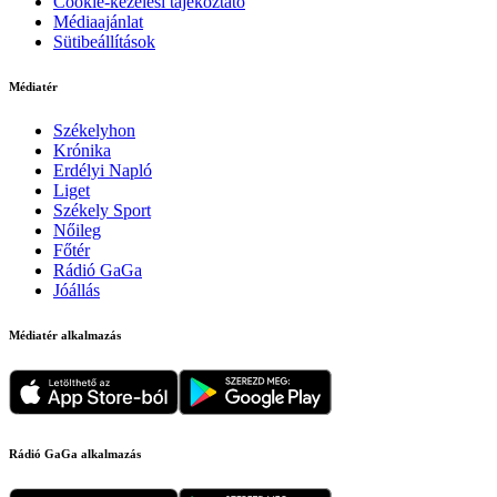
Cookie-kezelési tájékoztató
Médiaajánlat
Sütibeállítások
Médiatér
Székelyhon
Krónika
Erdélyi Napló
Liget
Székely Sport
Nőileg
Főtér
Rádió GaGa
Jóállás
Médiatér alkalmazás
Rádió GaGa alkalmazás