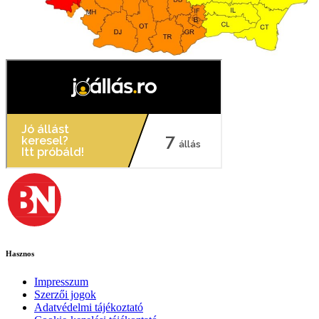
Hasznos
Impresszum
Szerzői jogok
Adatvédelmi tájékoztató