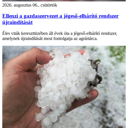
2026. augusztus 06., csütörtök
Ellenzi a gazdaszervezet a jégeső-elhárító rendszer
újraindítását
Éles viták kereszttüzében áll évek óta a jégeső-elhárító rendszer,
amelynek újraindítását most fontolgatja az agrártárca.