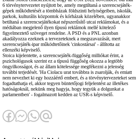
6 törvénytervezetet nyújtott be, amely megtiltaná a szerencsejáték-
gépek működtetését a tömbházak földszinti helyiségeiben, iskolák,
parkok, kulturális központok és kórházak közelében, ugyanakkor
betiltaná a szerencsejátékokat népszerűsítő utcai reklámokat, és a
médiában megjelenő ilyen típusú reklámok mellé kötelező
figyelmeztető szöveget rendelne. A PSD és a PNL azonban
akadályozza ezeknek a tervezeteknek a megszavazását, mert
szerencsejáték-ipar működtetőinek 'cinkostársai' - állította az
ellenzéki képviselő.
Stoica kijelentette, a szerencsejáték-függőség milliókat érint, a
pszichológusok szerint ez a típusú függőség okozza a legtöbb
öngyilkosságot, és az állam kötelessége megfékezni a jelenség
további terjedését. 'Ha Ciolacu urat továbbra is zsarolják, és emiatt
nem nevezhet ki egy hozzáértő embert, és a törvénytervezeteket sem
fogadtathatja el, akkor tegyen büntetőjogi feljelentést az illetékes
hatóságoknál, nekünk meg hagyja, hogy tegyük a dolgunkat a
parlamentben' - fogalmazott kedden az USR-s képviselő.