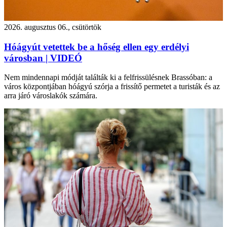
2026. augusztus 06., csütörtök
Hóágyút vetettek be a hőség ellen egy erdélyi
városban | VIDEÓ
Nem mindennapi módját találták ki a felfrissülésnek Brassóban: a
város központjában hóágyú szórja a frissítő permetet a turisták és az
arra járó városlakók számára.