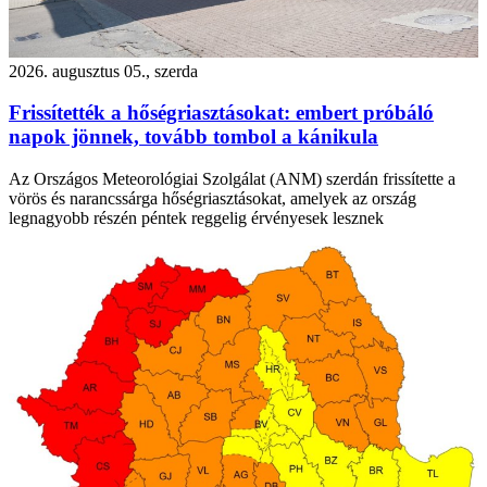
2026. augusztus 05., szerda
Frissítették a hőségriasztásokat: embert próbáló
napok jönnek, tovább tombol a kánikula
Az Országos Meteorológiai Szolgálat (ANM) szerdán frissítette a
vörös és narancssárga hőségriasztásokat, amelyek az ország
legnagyobb részén péntek reggelig érvényesek lesznek