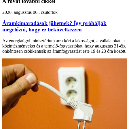
A rovat további cikkei
2026. augusztus 06., csütörtök
Áramkimaradások jöhetnek? Így próbálják
megelőzni, hogy ez bekövetkezzen
Az energiaügyi minisztérium arra kéri a lakosságot, a vállalatokat, a
közintézményeket és a termelő-fogyasztókat, hogy augusztus 31-éig
önkéntesen csökkentsék az áramfogyasztást este 19 és 23 óra között.