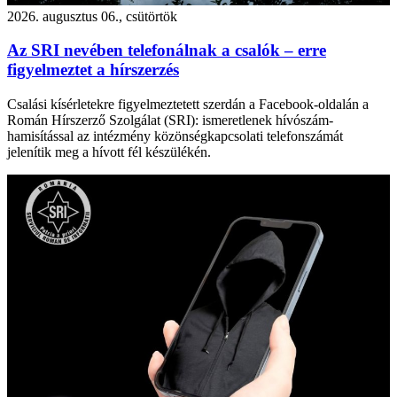
2026. augusztus 06., csütörtök
Az SRI nevében telefonálnak a csalók – erre
figyelmeztet a hírszerzés
Csalási kísérletekre figyelmeztetett szerdán a Facebook-oldalán a
Román Hírszerző Szolgálat (SRI): ismeretlenek hívószám-
hamisítással az intézmény közönségkapcsolati telefonszámát
jelenítik meg a hívott fél készülékén.