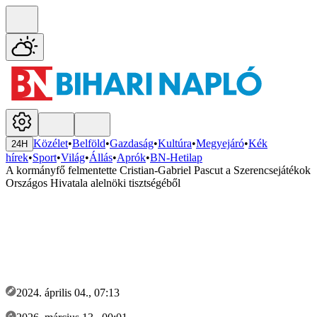
Közélet
•
Belföld
•
Gazdaság
•
Kultúra
•
Megyejáró
•
Kék
24H
hírek
•
Sport
•
Világ
•
Állás
•
Aprók
•
BN-Hetilap
A kormányfő felmentette Cristian-Gabriel Pascut a Szerencsejátékok
Országos Hivatala alelnöki tisztségéből
2024. április 04., 07:13