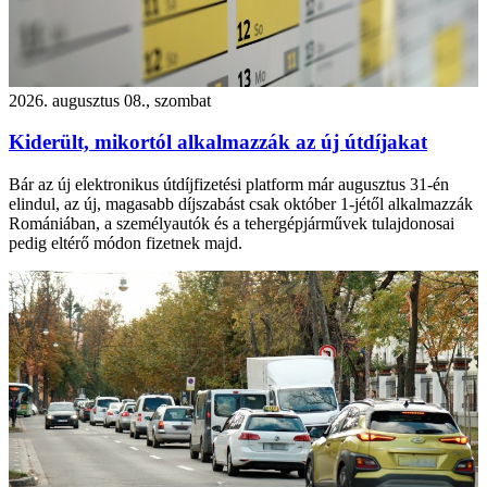
2026. augusztus 08., szombat
Kiderült, mikortól alkalmazzák az új útdíjakat
Bár az új elektronikus útdíjfizetési platform már augusztus 31-én
elindul, az új, magasabb díjszabást csak október 1-jétől alkalmazzák
Romániában, a személyautók és a tehergépjárművek tulajdonosai
pedig eltérő módon fizetnek majd.