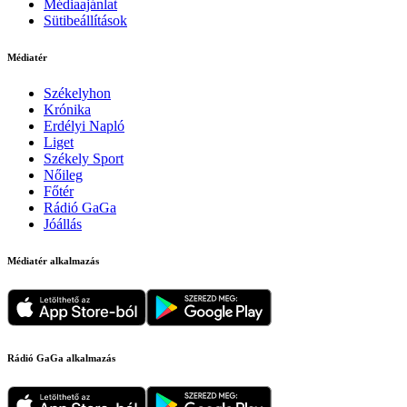
Médiaajánlat
Sütibeállítások
Médiatér
Székelyhon
Krónika
Erdélyi Napló
Liget
Székely Sport
Nőileg
Főtér
Rádió GaGa
Jóállás
Médiatér alkalmazás
Rádió GaGa alkalmazás