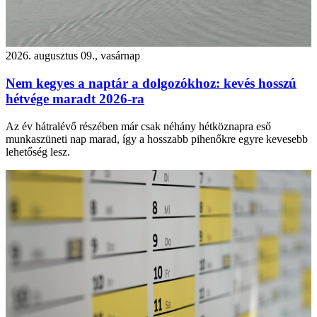
2026. augusztus 09., vasárnap
Nem kegyes a naptár a dolgozókhoz: kevés hosszú
hétvége maradt 2026-ra
Az év hátralévő részében már csak néhány hétköznapra eső
munkaszüneti nap marad, így a hosszabb pihenőkre egyre kevesebb
lehetőség lesz.