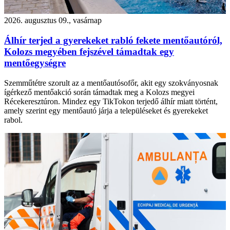
2026. augusztus 09., vasárnap
Álhír terjed a gyerekeket rabló fekete mentőautóról,
Kolozs megyében fejszével támadtak egy
mentőegységre
Szemműtétre szorult az a mentőautósofőr, akit egy szokványosnak
ígérkező mentőakció során támadtak meg a Kolozs megyei
Récekeresztúron. Mindez egy TikTokon terjedő álhír miatt történt,
amely szerint egy mentőautó járja a településeket és gyerekeket
rabol.