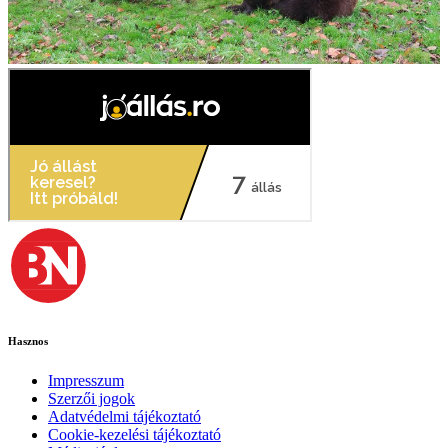
Hasznos
Impresszum
Szerzői jogok
Adatvédelmi tájékoztató
Cookie-kezelési tájékoztató