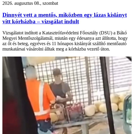
2026. augusztus 08., szombat
Dinnyét vett a mentős, miközben egy lázas kislányt
vitt kórházba – vizsgálat indult
Vizsgálatot indított a Katasztrófavédelmi Főosztály (DSU) a Bákó
Megyei Mentőszolgálatnál, miután egy édesanya azt állította, hogy
az őt és beteg, egyéves és 11 hónapos kislányát szállító mentőautó
munkatársai vásárolni álltak meg a kórházba vezető úton.