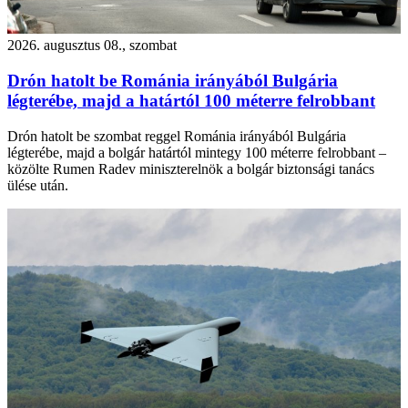
2026. augusztus 08., szombat
Drón hatolt be Románia irányából Bulgária
légterébe, majd a határtól 100 méterre felrobbant
Drón hatolt be szombat reggel Románia irányából Bulgária
légterébe, majd a bolgár határtól mintegy 100 méterre felrobbant –
közölte Rumen Radev miniszterelnök a bolgár biztonsági tanács
ülése után.