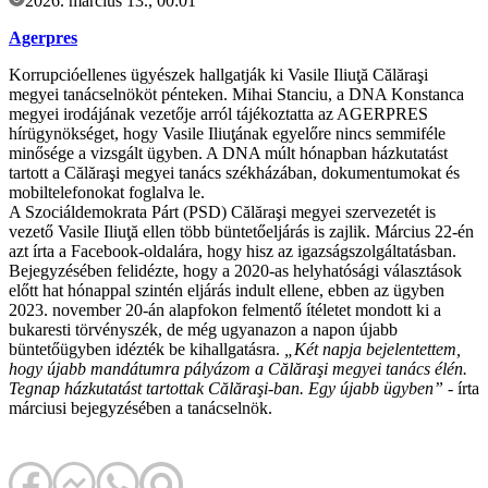
2026. március 13., 00:01
Agerpres
Korrupcióellenes ügyészek hallgatják ki Vasile Iliuţă Călăraşi
megyei tanácselnököt pénteken. Mihai Stanciu, a DNA Konstanca
megyei irodájának vezetője arról tájékoztatta az AGERPRES
hírügynökséget, hogy Vasile Iliuţának egyelőre nincs semmiféle
minősége a vizsgált ügyben. A DNA múlt hónapban házkutatást
tartott a Călăraşi megyei tanács székházában, dokumentumokat és
mobiltelefonokat foglalva le.
A Szociáldemokrata Párt (PSD) Călăraşi megyei szervezetét is
vezető Vasile Iliuţă ellen több büntetőeljárás is zajlik. Március 22-én
azt írta a Facebook-oldalára, hogy hisz az igazságszolgáltatásban.
Bejegyzésében felidézte, hogy a 2020-as helyhatósági választások
előtt hat hónappal szintén eljárás indult ellene, ebben az ügyben
2023. november 20-án alapfokon felmentő ítéletet mondott ki a
bukaresti törvényszék, de még ugyanazon a napon újabb
büntetőügyben idézték be kihallgatásra.
„Két napja bejelentettem,
hogy újabb mandátumra pályázom a Călăraşi megyei tanács élén.
Tegnap házkutatást tartottak Călăraşi-ban. Egy újabb ügyben”
- írta
márciusi bejegyzésében a tanácselnök.