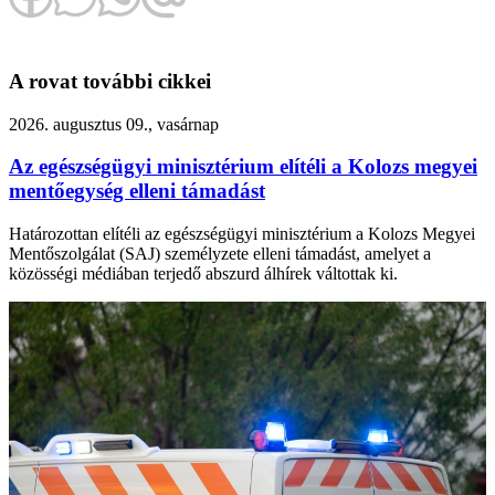
A rovat további cikkei
2026. augusztus 09., vasárnap
Az egészségügyi minisztérium elítéli a Kolozs megyei
mentőegység elleni támadást
Határozottan elítéli az egészségügyi minisztérium a Kolozs Megyei
Mentőszolgálat (SAJ) személyzete elleni támadást, amelyet a
közösségi médiában terjedő abszurd álhírek váltottak ki.