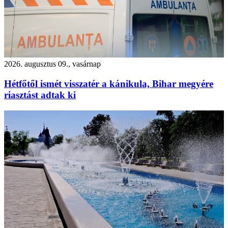
2026. augusztus 09., vasárnap
Hétfőtől ismét visszatér a kánikula, Bihar megyére
riasztást adtak ki