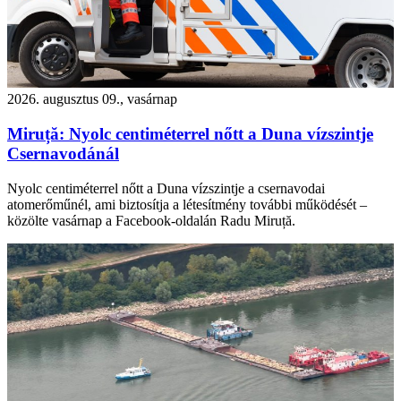
2026. augusztus 09., vasárnap
Miruță: Nyolc centiméterrel nőtt a Duna vízszintje
Csernavodánál
Nyolc centiméterrel nőtt a Duna vízszintje a csernavodai
atomerőműnél, ami biztosítja a létesítmény további működését –
közölte vasárnap a Facebook-oldalán Radu Miruță.