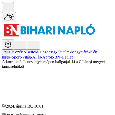
Közélet
•
Belföld
•
Gazdaság
•
Kultúra
•
Megyejáró
•
Kék
24H
hírek
•
Sport
•
Világ
•
Állás
•
Aprók
•
BN-Hetilap
A korrupcióellenes ügyészségen hallgatják ki a Călăraşi megyei
tanácselnököt
2024. április 19., 10:01