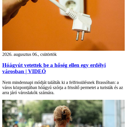
2026. augusztus 06., csütörtök
Hóágyút vetettek be a hőség ellen egy erdélyi
városban | VIDEÓ
Nem mindennapi módját találták ki a felfrissülésnek Brassóban: a
város központjában hóágyú szórja a frissítő permetet a turisták és az
arra járó városlakók számára.