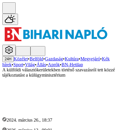
Közélet
•
Belföld
•
Gazdaság
•
Kultúra
•
Megyejáró
•
Kék
24H
hírek
•
Sport
•
Világ
•
Állás
•
Aprók
•
BN-Hetilap
A külföldi választókerületekben történő szavazásról tett közzé
tájékoztatást a külügyminisztérium
2024. március 26., 18:37