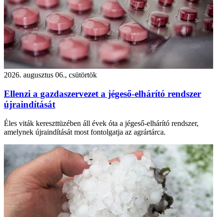
2026. augusztus 06., csütörtök
Ellenzi a gazdaszervezet a jégeső-elhárító rendszer
újraindítását
Éles viták kereszttüzében áll évek óta a jégeső-elhárító rendszer,
amelynek újraindítását most fontolgatja az agrártárca.