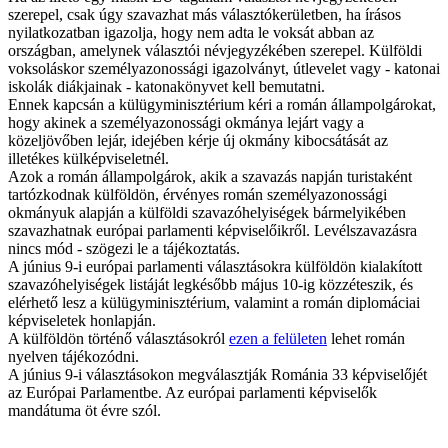
szerepel, csak úgy szavazhat más választókerületben, ha írásos
nyilatkozatban igazolja, hogy nem adta le voksát abban az
országban, amelynek választói névjegyzékében szerepel. Külföldi
voksoláskor személyazonossági igazolványt, útlevelet vagy - katonai
iskolák diákjainak - katonakönyvet kell bemutatni.
Ennek kapcsán a külügyminisztérium kéri a román állampolgárokat,
hogy akinek a személyazonossági okmánya lejárt vagy a
közeljövőben lejár, idejében kérje új okmány kibocsátását az
illetékes külképviseletnél.
Azok a román állampolgárok, akik a szavazás napján turistaként
tartózkodnak külföldön, érvényes román személyazonossági
okmányuk alapján a külföldi szavazóhelyiségek bármelyikében
szavazhatnak európai parlamenti képviselőikről. Levélszavazásra
nincs mód - szögezi le a tájékoztatás.
A június 9-i európai parlamenti választásokra külföldön kialakított
szavazóhelyiségek listáját legkésőbb május 10-ig közzéteszik, és
elérhető lesz a külügyminisztérium, valamint a román diplomáciai
képviseletek honlapján.
A külföldön történő választásokról
ezen a felületen
lehet román
nyelven tájékozódni.
A június 9-i választásokon megválasztják Románia 33 képviselőjét
az Európai Parlamentbe. Az európai parlamenti képviselők
mandátuma öt évre szól.