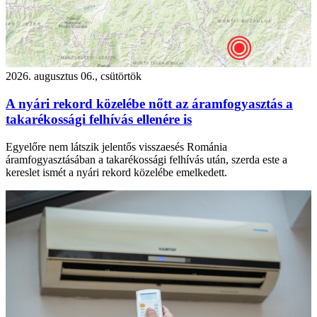
2026. augusztus 06., csütörtök
A nyári rekord közelébe nőtt az áramfogyasztás a
takarékossági felhívás ellenére is
Egyelőre nem látszik jelentős visszaesés Románia
áramfogyasztásában a takarékossági felhívás után, szerda este a
kereslet ismét a nyári rekord közelébe emelkedett.