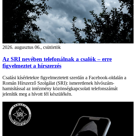
2026. augusztus 06., csütörtök
Az SRI nevében telefonálnak a csalók – erre
figyelmeztet a hírszerzés
Csalási kísérletekre figyelmeztetett szerdán a Facebook-oldalán a
Román Hírszerző Szolgálat (SRI): ismeretlenek hívószám-
hamisítással az intézmény közönségkapcsolati telefonszámát
jelenítik meg a hívott fél készülékén.