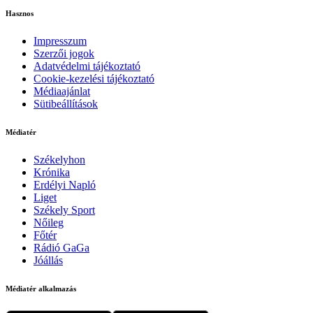
Hasznos
Impresszum
Szerzői jogok
Adatvédelmi tájékoztató
Cookie-kezelési tájékoztató
Médiaajánlat
Sütibeállítások
Médiatér
Székelyhon
Krónika
Erdélyi Napló
Liget
Székely Sport
Nőileg
Főtér
Rádió GaGa
Jóállás
Médiatér alkalmazás