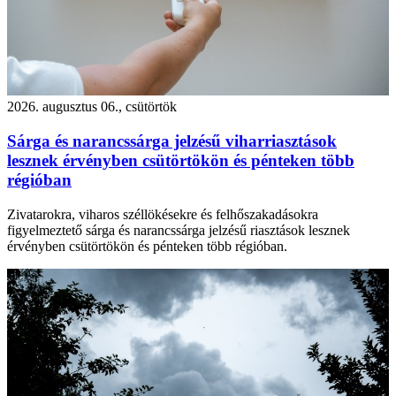
2026. augusztus 06., csütörtök
Sárga és narancssárga jelzésű viharriasztások
lesznek érvényben csütörtökön és pénteken több
régióban
Zivatarokra, viharos széllökésekre és felhőszakadásokra
figyelmeztető sárga és narancssárga jelzésű riasztások lesznek
érvényben csütörtökön és pénteken több régióban.