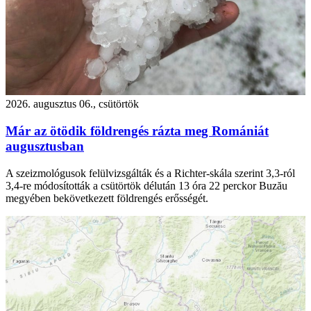
2026. augusztus 06., csütörtök
Már az ötödik földrengés rázta meg Romániát
augusztusban
A szeizmológusok felülvizsgálták és a Richter-skála szerint 3,3-ról
3,4-re módosították a csütörtök délután 13 óra 22 perckor Buzău
megyében bekövetkezett földrengés erősségét.