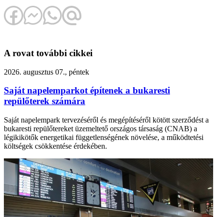
A rovat további cikkei
2026. augusztus 07., péntek
Saját napelemparkot építenek a bukaresti
repülőterek számára
Saját napelempark tervezéséről és megépítéséről kötött szerződést a
bukaresti repülőtereket üzemeltető országos társaság (CNAB) a
légikikötők energetikai függetlenségének növelése, a működtetési
költségek csökkentése érdekében.