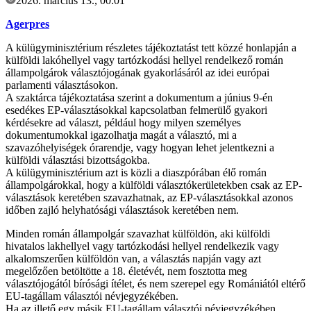
2026. március 13., 00:01
Agerpres
A külügyminisztérium részletes tájékoztatást tett közzé honlapján a
külföldi lakóhellyel vagy tartózkodási hellyel rendelkező román
állampolgárok választójogának gyakorlásáról az idei európai
parlamenti választásokon.
A szaktárca tájékoztatása szerint a dokumentum a június 9-én
esedékes EP-választásokkal kapcsolatban felmerülő gyakori
kérdésekre ad választ, például hogy milyen személyes
dokumentumokkal igazolhatja magát a választó, mi a
szavazóhelyiségek órarendje, vagy hogyan lehet jelentkezni a
külföldi választási bizottságokba.
A külügyminisztérium azt is közli a diaszpórában élő román
állampolgárokkal, hogy a külföldi választókerületekben csak az EP-
választások keretében szavazhatnak, az EP-választásokkal azonos
időben zajló helyhatósági választások keretében nem.
Minden román állampolgár szavazhat külföldön, aki külföldi
hivatalos lakhellyel vagy tartózkodási hellyel rendelkezik vagy
alkalomszerűen külföldön van, a választás napján vagy azt
megelőzően betöltötte a 18. életévét, nem fosztotta meg
választójogától bírósági ítélet, és nem szerepel egy Romániától eltérő
EU-tagállam választói névjegyzékében.
Ha az illető egy másik EU-tagállam választói névjegyzékében