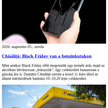
2026. augusztus 05., szerda
Chisăliță: Black Friday van a benzinkutakon
Mint amikor Black Friday előtt megemelik egy termék árát, majd az
akcióban látványosan „leárazzák”, úgy csökkenhet hamarosan a
gázolaj ára is. Dumitru Chisăliță szerint a közel 11 lejes dízel az
állami intézkedések hatására 10–10,20 lejre csökkenhet.