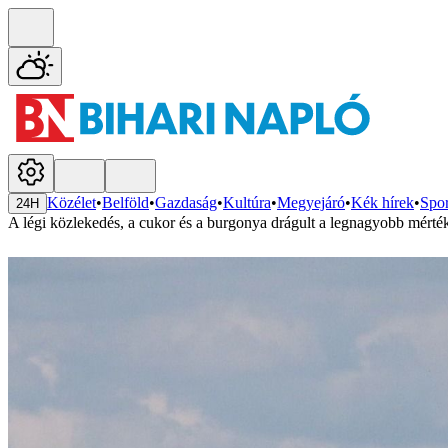
Közélet
•
Belföld
•
Gazdaság
•
Kultúra
•
Megyejáró
•
Kék hírek
•
Spor
24H
A légi közlekedés, a cukor és a burgonya drágult a legnagyobb mérté