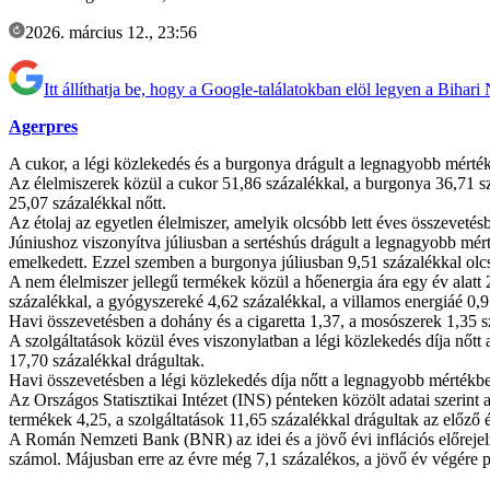
2026. március 12., 23:56
Itt állíthatja be, hogy a Google-találatokban elöl legyen a Bihari
Agerpres
A cukor, a légi közlekedés és a burgonya drágult a legnagyobb mérték
Az élelmiszerek közül a cukor 51,86 százalékkal, a burgonya 36,71 száz
25,07 százalékkal nőtt.
Az étolaj az egyetlen élelmiszer, amelyik olcsóbb lett éves összevetés
Júniushoz viszonyítva júliusban a sertéshús drágult a legnagyobb mért
emelkedett. Ezzel szemben a burgonya júliusban 9,51 százalékkal olcs
A nem élelmiszer jellegű termékek közül a hőenergia ára egy év alatt
százalékkal, a gyógyszereké 4,62 százalékkal, a villamos energiáé 0,
Havi összevetésben a dohány és a cigaretta 1,37, a mosószerek 1,35 sz
A szolgáltatások közül éves viszonylatban a légi közlekedés díja nőtt 
17,70 százalékkal drágultak.
Havi összevetésben a légi közlekedés díja nőtt a legnagyobb mértékbe
Az Országos Statisztikai Intézet (INS) pénteken közölt adatai szerint 
termékek 4,25, a szolgáltatások 11,65 százalékkal drágultak az előző
A Román Nemzeti Bank (BNR) az idei és a jövő évi inflációs előrejelz
számol. Májusban erre az évre még 7,1 százalékos, a jövő év végére p