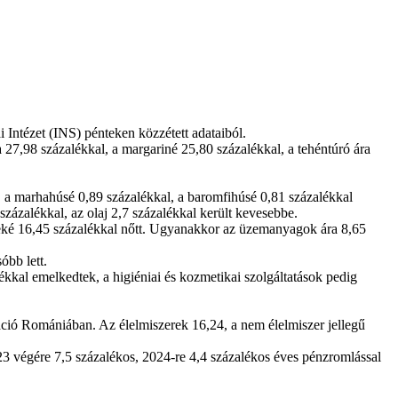
 Intézet (INS) pénteken közzétett adataiból.
a 27,98 százalékkal, a margariné 25,80 százalékkal, a tehéntúró ára
l, a marhahúsé 0,89 százalékkal, a baromfihúsé 0,81 százalékkal
zázalékkal, az olaj 2,7 százalékkal került kevesebbe.
kkeké 16,45 százalékkal nőtt. Ugyanakkor az üzemanyagok ára 8,65
óbb lett.
lékkal emelkedtek, a higiéniai és kozmetikai szolgáltatások pedig
fláció Romániában. Az élelmiszerek 16,24, a nem élelmiszer jellegű
023 végére 7,5 százalékos, 2024-re 4,4 százalékos éves pénzromlással