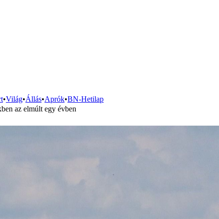
t
•
Világ
•
Állás
•
Aprók
•
BN-Hetilap
kben az elmúlt egy évben