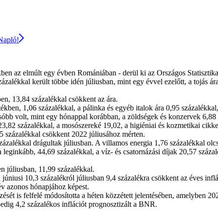
 Napló!
ben az elmúlt egy évben Romániában - derül ki az Országos Statisztikai
alékkal került többe idén júliusban, mint egy évvel ezelőtt, a tojás ár
ben, 13,84 százalékkal csökkent az ára.
ékben, 1,06 százalékkal, a pálinka és egyéb italok ára 0,95 százalékka
óbb volt, mint egy hónappal korábban, a zöldségek és konzervek 6,88 s
 23,82 százalékkal, a mosószereké 19,02, a higiéniai és kozmetikai ci
95 százalékkal csökkent 2022 júliusához mérten.
ázalékkal drágultak júliusban. A villamos energia 1,76 százalékkal olcs
a leginkább, 44,69 százalékkal, a víz- és csatornázási díjak 20,57 száza
n júliusban, 11,99 százalékkal.
a júniusi 10,3 százalékról júliusban 9,4 százalékra csökkent az éves in
 év azonos hónapjához képest.
ését is felfelé módosította a héten közzétett jelentésében, amelyben 2
edig 4,2 százalékos inflációt prognosztizált a BNR.