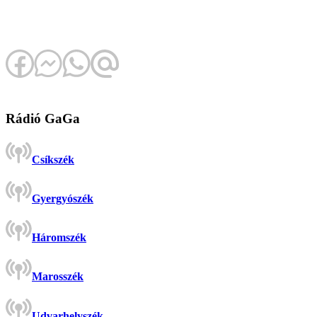
Rádió GaGa
Csíkszék
Gyergyószék
Háromszék
Marosszék
Udvarhelyszék