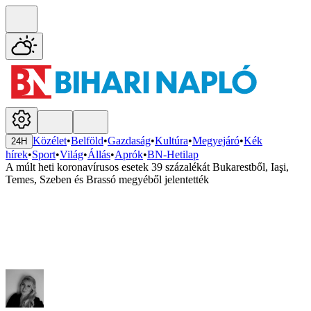
Közélet
•
Belföld
•
Gazdaság
•
Kultúra
•
Megyejáró
•
Kék
24H
hírek
•
Sport
•
Világ
•
Állás
•
Aprók
•
BN-Hetilap
A múlt heti koronavírusos esetek 39 százalékát Bukarestből, Iaşi,
Temes, Szeben és Brassó megyéből jelentették