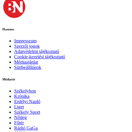
Hasznos
Impresszum
Szerzői jogok
Adatvédelmi tájékoztató
Cookie-kezelési tájékoztató
Médiaajánlat
Sütibeállítások
Médiatér
Székelyhon
Krónika
Erdélyi Napló
Liget
Székely Sport
Nőileg
Főtér
Rádió GaGa