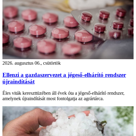
2026. augusztus 06., csütörtök
Ellenzi a gazdaszervezet a jégeső-elhárító rendszer
újraindítását
Éles viták kereszttüzében áll évek óta a jégeső-elhárító rendszer,
amelynek újraindítását most fontolgatja az agrártárca.