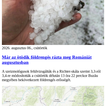
2026. augusztus 06., csütörtök
Már az ötödik földrengés rázta meg Romániát
augusztusban
A szeizmológusok felülvizsgálták és a Richter-skála szerint 3,3-ról
3,4-re módosították a csütörtök délután 13 óra 22 perckor Buzău
megyében bekövetkezett földrengés erősségét.