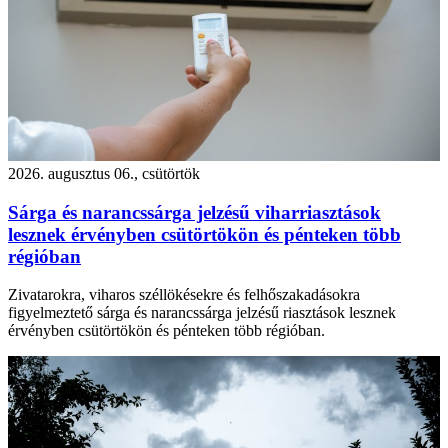
2026. augusztus 06., csütörtök
Sárga és narancssárga jelzésű viharriasztások
lesznek érvényben csütörtökön és pénteken több
régióban
Zivatarokra, viharos széllökésekre és felhőszakadásokra
figyelmeztető sárga és narancssárga jelzésű riasztások lesznek
érvényben csütörtökön és pénteken több régióban.