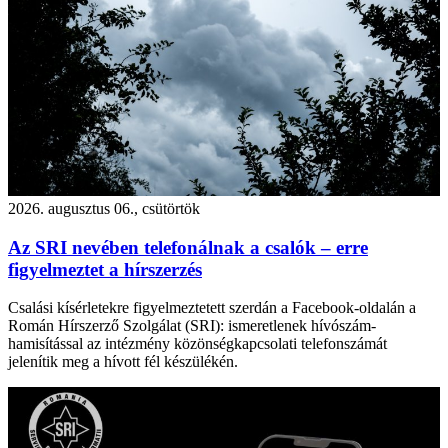
2026. augusztus 06., csütörtök
Az SRI nevében telefonálnak a csalók – erre
figyelmeztet a hírszerzés
Csalási kísérletekre figyelmeztetett szerdán a Facebook-oldalán a
Román Hírszerző Szolgálat (SRI): ismeretlenek hívószám-
hamisítással az intézmény közönségkapcsolati telefonszámát
jelenítik meg a hívott fél készülékén.