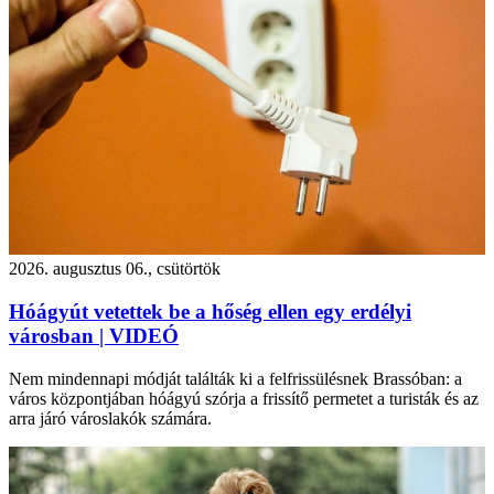
2026. augusztus 06., csütörtök
Hóágyút vetettek be a hőség ellen egy erdélyi
városban | VIDEÓ
Nem mindennapi módját találták ki a felfrissülésnek Brassóban: a
város központjában hóágyú szórja a frissítő permetet a turisták és az
arra járó városlakók számára.