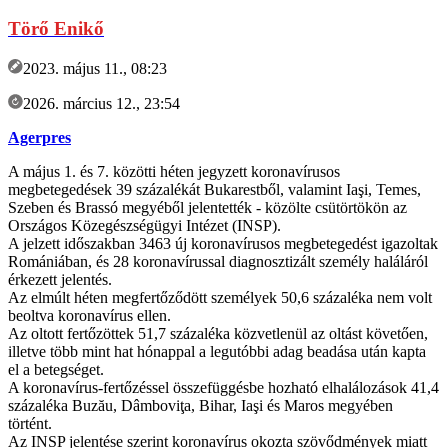
Törő Enikő
2023. május 11., 08:23
2026. március 12., 23:54
Agerpres
A május 1. és 7. közötti héten jegyzett koronavírusos
megbetegedések 39 százalékát Bukarestből, valamint Iaşi, Temes,
Szeben és Brassó megyéből jelentették - közölte csütörtökön az
Országos Közegészségügyi Intézet (INSP).
A jelzett időszakban 3463 új koronavírusos megbetegedést igazoltak
Romániában, és 28 koronavírussal diagnosztizált személy haláláról
érkezett jelentés.
Az elmúlt héten megfertőződött személyek 50,6 százaléka nem volt
beoltva koronavírus ellen.
Az oltott fertőzöttek 51,7 százaléka közvetlenül az oltást követően,
illetve több mint hat hónappal a legutóbbi adag beadása után kapta
el a betegséget.
A koronavírus-fertőzéssel összefüggésbe hozható elhalálozások 41,4
százaléka Buzău, Dâmboviţa, Bihar, Iaşi és Maros megyében
történt.
Az INSP jelentése szerint koronavírus okozta szövődmények miatt