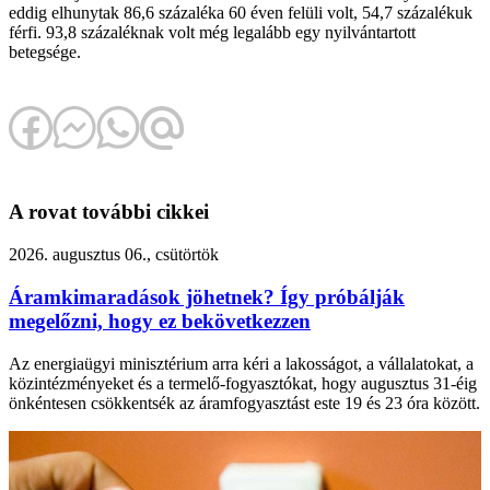
eddig elhunytak 86,6 százaléka 60 éven felüli volt, 54,7 százalékuk
férfi. 93,8 százaléknak volt még legalább egy nyilvántartott
betegsége.
A rovat további cikkei
2026. augusztus 06., csütörtök
Áramkimaradások jöhetnek? Így próbálják
megelőzni, hogy ez bekövetkezzen
Az energiaügyi minisztérium arra kéri a lakosságot, a vállalatokat, a
közintézményeket és a termelő-fogyasztókat, hogy augusztus 31-éig
önkéntesen csökkentsék az áramfogyasztást este 19 és 23 óra között.