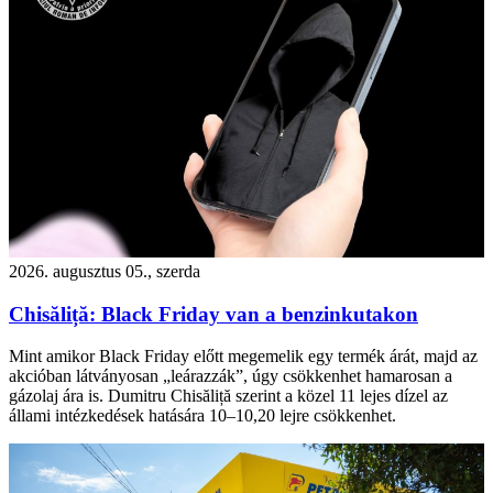
2026. augusztus 05., szerda
Chisăliță: Black Friday van a benzinkutakon
Mint amikor Black Friday előtt megemelik egy termék árát, majd az
akcióban látványosan „leárazzák”, úgy csökkenhet hamarosan a
gázolaj ára is. Dumitru Chisăliță szerint a közel 11 lejes dízel az
állami intézkedések hatására 10–10,20 lejre csökkenhet.