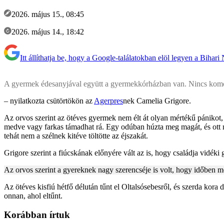
2026. május 15., 08:45
2026. május 14., 18:42
Itt állíthatja be, hogy a Google-találatokban elöl legyen a Bihari
A gyermek édesanyjával együtt a gyermekkórházban van. Nincs komoly
– nyilatkozta csütörtökön az
Agerpres
nek Camelia Grigore.
Az orvos szerint az ötéves gyermek nem élt át olyan mértékű pánikot, a
medve vagy farkas támadhat rá. Egy odúban húzta meg magát, és ott ma
tehát nem a szélnek kitéve töltötte az éjszakát.
Grigore szerint a fiúcskának előnyére vált az is, hogy családja vidéki
Az orvos szerint a gyereknek nagy szerencséje is volt, hogy időben me
Az ötéves kisfiú hétfő délután tűnt el Oltalsósebesről, és szerda kora
onnan, ahol eltűnt.
Korábban írtuk