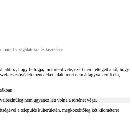
 marad vizsgálatokra és kezelésre
 ahhoz, hogy felfogja, mi történt vele, ezért nem rettegett attól, hogy
él- és esővédett menedéket talált, mert nem átfagyva került elő,
nkákban.
valószínűleg nem ugyanez lett volna a történet vége.
ítségével a település külterületén, megközelítőleg két kilométerre