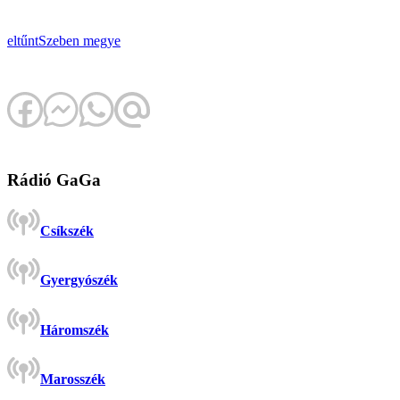
eltűnt
Szeben megye
Rádió GaGa
Csíkszék
Gyergyószék
Háromszék
Marosszék