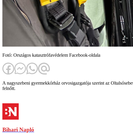
Fotó: Országos katasztrófavédelem Facebook-oldala
A nagyszebeni gyermekkórház orvosigazgatója szerint az Oltalsósebes m
felnőtt.
Bihari Napló