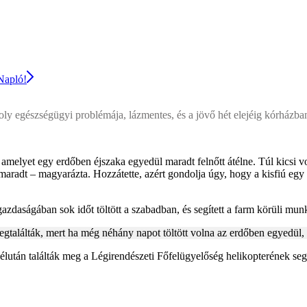
 Napló!
 egészségügyi problémája, lázmentes, és a jövő hét elejéig kórházban
melyet egy erdőben éjszaka egyedül maradt felnőtt átélne. Túl kicsi volt
radt – magyarázta. Hozzátette, azért gondolja úgy, hogy a kisfiú egy sz
 gazdaságában sok időt töltött a szabadban, és segített a farm körüli mu
gtalálták, mert ha még néhány napot töltött volna az erdőben egyedül, 
 délután találták meg a Légirendészeti Főfelügyelőség helikopterének seg