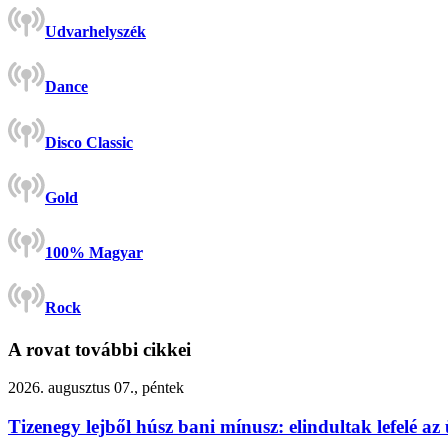
Udvarhelyszék
Dance
Disco Classic
Gold
100% Magyar
Rock
A rovat további cikkei
2026. augusztus 07., péntek
Tizenegy lejből húsz bani mínusz: elindultak lefelé 