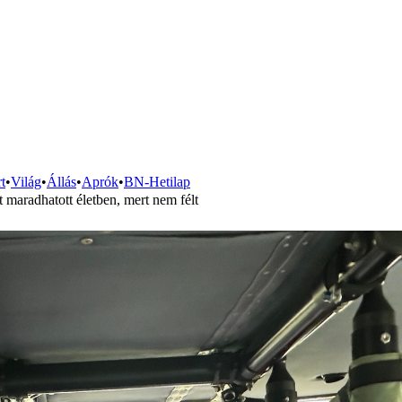
t
•
Világ
•
Állás
•
Aprók
•
BN-Hetilap
 maradhatott életben, mert nem félt