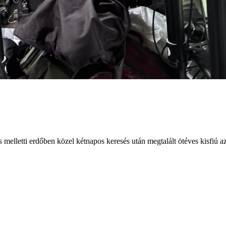
elletti erdőben közel kétnapos keresés után megtalált ötéves kisfiú az