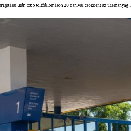
drágításai után több töltőállomáson 20 banival csökkent az üzemanyag lit