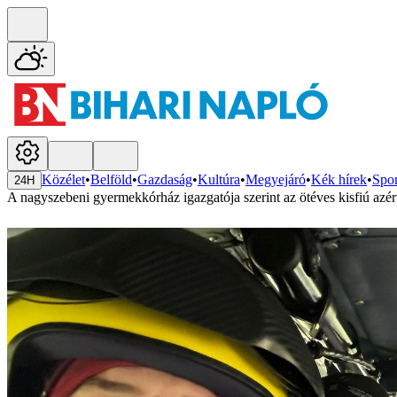
Közélet
•
Belföld
•
Gazdaság
•
Kultúra
•
Megyejáró
•
Kék hírek
•
Spor
24H
A nagyszebeni gyermekkórház igazgatója szerint az ötéves kisfiú azért