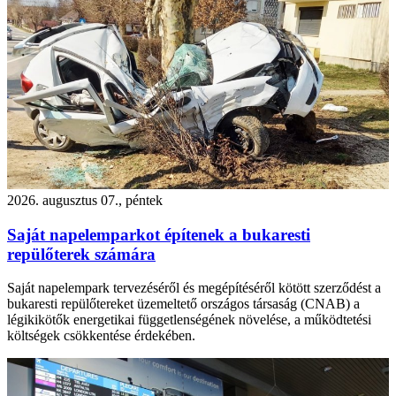
2026. augusztus 07., péntek
Saját napelemparkot építenek a bukaresti
repülőterek számára
Saját napelempark tervezéséről és megépítéséről kötött szerződést a
bukaresti repülőtereket üzemeltető országos társaság (CNAB) a
légikikötők energetikai függetlenségének növelése, a működtetési
költségek csökkentése érdekében.