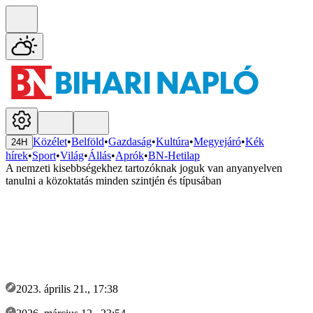
Közélet
•
Belföld
•
Gazdaság
•
Kultúra
•
Megyejáró
•
Kék
24H
hírek
•
Sport
•
Világ
•
Állás
•
Aprók
•
BN-Hetilap
A nemzeti kisebbségekhez tartozóknak joguk van anyanyelven
tanulni a közoktatás minden szintjén és típusában
2023. április 21., 17:38