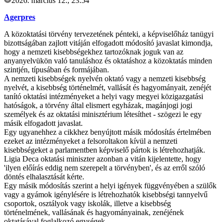
2026. március 12., 23:54
Agerpres
A közoktatási törvény tervezetének pénteki, a képviselőház tanügyi
bizottságában zajlott vitáján elfogadott módosító javaslat kimondja,
hogy a nemzeti kisebbségekhez tartozóknak joguk van az
anyanyelvükön való tanuláshoz és oktatáshoz a közoktatás minden
szintjén, típusában és formájában.
A nemzeti kisebbségek nyelvén oktató vagy a nemzeti kisebbség
nyelvét, a kisebbség történelmét, vallását és hagyományait, zenéjét
tanító oktatási intézményeket a helyi vagy megyei közigazgatási
hatóságok, a törvény által elismert egyházak, magánjogi jogi
személyek és az oktatási minisztérium létesíthet - szögezi le egy
másik elfogadott javaslat.
Egy ugyanehhez a cikkhez benyújtott másik módosítás értelmében
ezeket az intézményeket a felsoroltakon kívül a nemzeti
kisebbségeket a parlamentben képviselő pártok is létrehozhatják.
Ligia Deca oktatási miniszter azonban a vitán kijelentette, hogy
'ilyen előírás eddig nem szerepelt a törvényben', és az erről szóló
döntés elhalasztását kérte.
Egy másik módosítás szerint a helyi igények függvényében a szülők
vagy a gyámok igénylésére is létrehozhatók kisebbségi tannyelvű
csoportok, osztályok vagy iskolák, illetve a kisebbség
történelmének, vallásának és hagyományainak, zenéjének
oktatásával foglalkozó egységek.