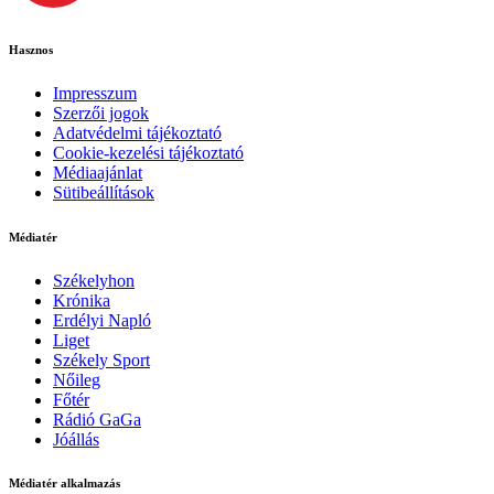
Hasznos
Impresszum
Szerzői jogok
Adatvédelmi tájékoztató
Cookie-kezelési tájékoztató
Médiaajánlat
Sütibeállítások
Médiatér
Székelyhon
Krónika
Erdélyi Napló
Liget
Székely Sport
Nőileg
Főtér
Rádió GaGa
Jóállás
Médiatér alkalmazás