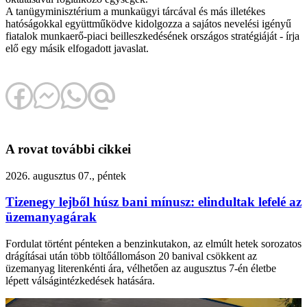
A tanügyminisztérium a munkaügyi tárcával és más illetékes
hatóságokkal együttműködve kidolgozza a sajátos nevelési igényű
fiatalok munkaerő-piaci beilleszkedésének országos stratégiáját - írja
elő egy másik elfogadott javaslat.
A rovat további cikkei
2026. augusztus 07., péntek
Tizenegy lejből húsz bani mínusz: elindultak lefelé az
üzemanyagárak
Fordulat történt pénteken a benzinkutakon, az elmúlt hetek sorozatos
drágításai után több töltőállomáson 20 banival csökkent az
üzemanyag literenkénti ára, vélhetően az augusztus 7-én életbe
lépett válságintézkedések hatására.