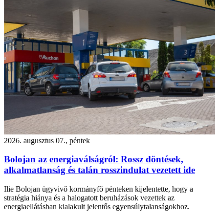
2026. augusztus 07., péntek
Bolojan az energiaválságról: Rossz döntések,
alkalmatlanság és talán rosszindulat vezetett ide
Ilie Bolojan ügyvivő kormányfő pénteken kijelentette, hogy a
stratégia hiánya és a halogatott beruházások vezettek az
energiaellátásban kialakult jelentős egyensúlytalanságokhoz.