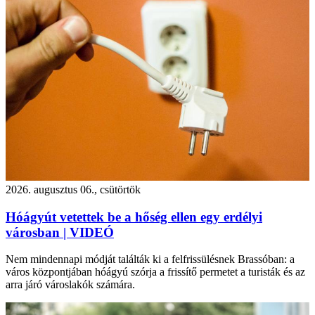
2026. augusztus 06., csütörtök
Hóágyút vetettek be a hőség ellen egy erdélyi
városban | VIDEÓ
Nem mindennapi módját találták ki a felfrissülésnek Brassóban: a
város központjában hóágyú szórja a frissítő permetet a turisták és az
arra járó városlakók számára.