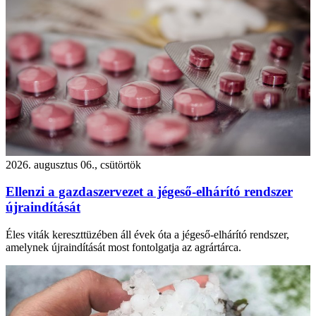
2026. augusztus 06., csütörtök
Ellenzi a gazdaszervezet a jégeső-elhárító rendszer
újraindítását
Éles viták kereszttüzében áll évek óta a jégeső-elhárító rendszer,
amelynek újraindítását most fontolgatja az agrártárca.