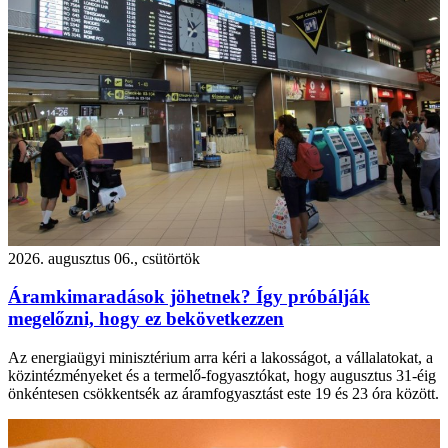
2026. augusztus 06., csütörtök
Áramkimaradások jöhetnek? Így próbálják
megelőzni, hogy ez bekövetkezzen
Az energiaügyi minisztérium arra kéri a lakosságot, a vállalatokat, a
közintézményeket és a termelő-fogyasztókat, hogy augusztus 31-éig
önkéntesen csökkentsék az áramfogyasztást este 19 és 23 óra között.