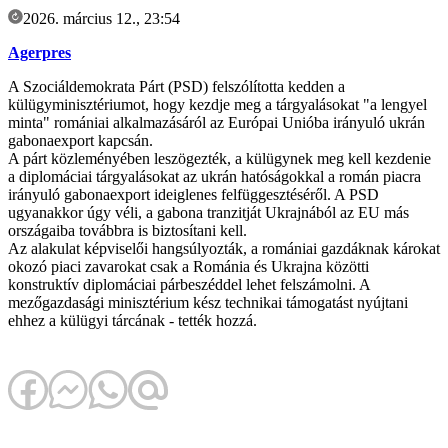
2026. március 12., 23:54
Agerpres
A Szociáldemokrata Párt (PSD) felszólította kedden a
külügyminisztériumot, hogy kezdje meg a tárgyalásokat "a lengyel
minta" romániai alkalmazásáról az Európai Unióba irányuló ukrán
gabonaexport kapcsán.
A párt közleményében leszögezték, a külügynek meg kell kezdenie
a diplomáciai tárgyalásokat az ukrán hatóságokkal a román piacra
irányuló gabonaexport ideiglenes felfüggesztéséről. A PSD
ugyanakkor úgy véli, a gabona tranzitját Ukrajnából az EU más
országaiba továbbra is biztosítani kell.
Az alakulat képviselői hangsúlyozták, a romániai gazdáknak károkat
okozó piaci zavarokat csak a Románia és Ukrajna közötti
konstruktív diplomáciai párbeszéddel lehet felszámolni. A
mezőgazdasági minisztérium kész technikai támogatást nyújtani
ehhez a külügyi tárcának - tették hozzá.