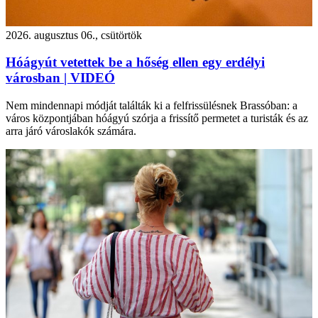
2026. augusztus 06., csütörtök
Hóágyút vetettek be a hőség ellen egy erdélyi
városban | VIDEÓ
Nem mindennapi módját találták ki a felfrissülésnek Brassóban: a
város központjában hóágyú szórja a frissítő permetet a turisták és az
arra járó városlakók számára.