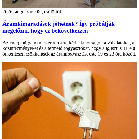
2026. augusztus 06., csütörtök
Áramkimaradások jöhetnek? Így próbálják
megelőzni, hogy ez bekövetkezzen
Az energiaügyi minisztérium arra kéri a lakosságot, a vállalatokat, a
közintézményeket és a termelő-fogyasztókat, hogy augusztus 31-éig
önkéntesen csökkentsék az áramfogyasztást este 19 és 23 óra között.