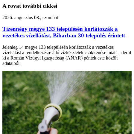
A rovat további cikkei
2026. augusztus 08., szombat
Tizennégy megye 133 településén korlátozzák a
vezetékes vízellátást, Biharban 30 település érintett
Jelenleg 14 megye 133 településén korlátozzák a vezetékes
vízellátást a rendelkezésre álló vízkészletek csökkenése miatt – derül
ki a Román Vízügyi Igazgatóság (ANAR) péntek este közölt
adataiból.