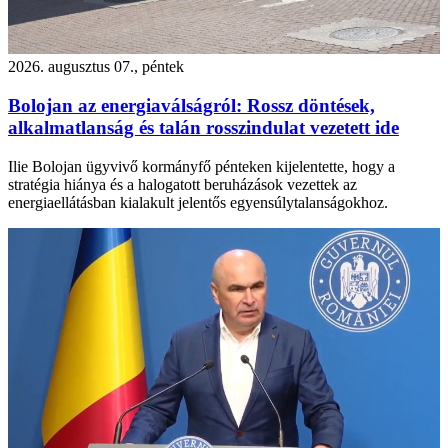
2026. augusztus 07., péntek
Bolojan az energiaválságról: Rossz döntések,
alkalmatlanság és talán rosszindulat vezetett ide
Ilie Bolojan ügyvivő kormányfő pénteken kijelentette, hogy a
stratégia hiánya és a halogatott beruházások vezettek az
energiaellátásban kialakult jelentős egyensúlytalanságokhoz.