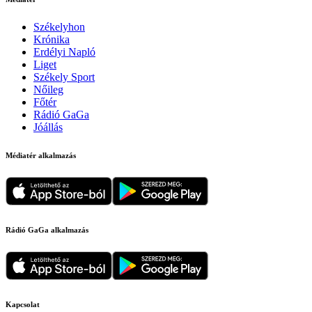
Székelyhon
Krónika
Erdélyi Napló
Liget
Székely Sport
Nőileg
Főtér
Rádió GaGa
Jóállás
Médiatér alkalmazás
Rádió GaGa alkalmazás
Kapcsolat