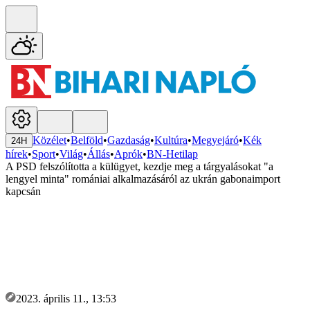
Közélet
•
Belföld
•
Gazdaság
•
Kultúra
•
Megyejáró
•
Kék
24H
hírek
•
Sport
•
Világ
•
Állás
•
Aprók
•
BN-Hetilap
A PSD felszólította a külügyet, kezdje meg a tárgyalásokat "a
lengyel minta" romániai alkalmazásáról az ukrán gabonaimport
kapcsán
2023. április 11., 13:53