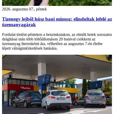
2026. augusztus 07., péntek
Tizenegy lejből húsz bani mínusz: elindultak lefelé az
üzemanyagárak
Fordulat történt pénteken a benzinkutakon, az elmúlt hetek sorozatos
drágításai után több töltőállomáson 20 banival csökkent az
üzemanyag literenkénti ára, vélhetően az augusztus 7-én életbe
lépett válságintézkedések hatására.