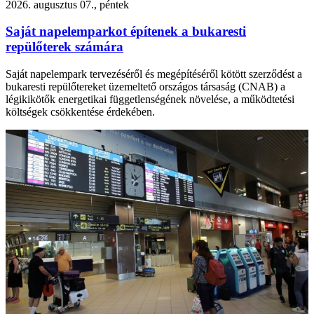
2026. augusztus 07., péntek
Saját napelemparkot építenek a bukaresti
repülőterek számára
Saját napelempark tervezéséről és megépítéséről kötött szerződést a
bukaresti repülőtereket üzemeltető országos társaság (CNAB) a
légikikötők energetikai függetlenségének növelése, a működtetési
költségek csökkentése érdekében.