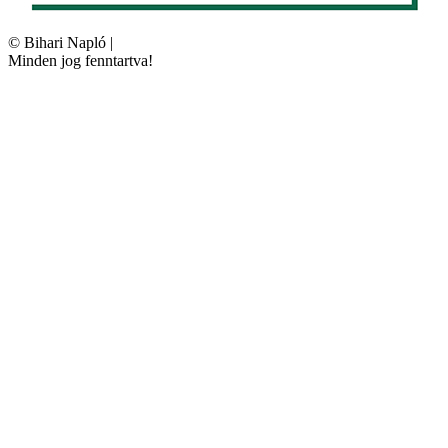
©
Bihari Napló
|
Minden jog fenntartva!