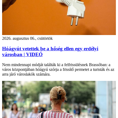
2026. augusztus 06., csütörtök
Hóágyút vetettek be a hőség ellen egy erdélyi
városban | VIDEÓ
Nem mindennapi módját találták ki a felfrissülésnek Brassóban: a
város központjában hóágyú szórja a frissítő permetet a turisták és az
arra járó városlakók számára.