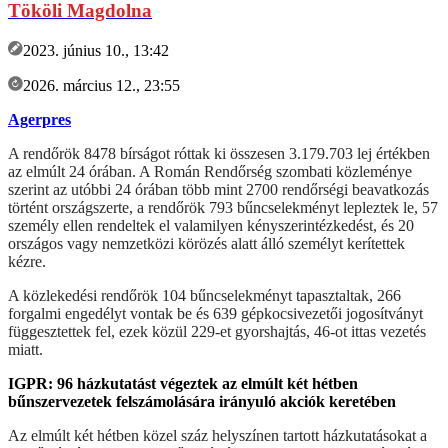
Tököli Magdolna
2023. június 10., 13:42
2026. március 12., 23:55
Agerpres
A rendőrök 8478 bírságot róttak ki összesen 3.179.703 lej értékben
az elmúlt 24 órában. A Román Rendőrség szombati közleménye
szerint az utóbbi 24 órában több mint 2700 rendőrségi beavatkozás
történt országszerte, a rendőrök 793 bűncselekményt lepleztek le, 57
személy ellen rendeltek el valamilyen kényszerintézkedést, és 20
országos vagy nemzetközi körözés alatt álló személyt kerítettek
kézre.
A közlekedési rendőrök 104 bűncselekményt tapasztaltak, 266
forgalmi engedélyt vontak be és 639 gépkocsivezetői jogosítványt
függesztettek fel, ezek közül 229-et gyorshajtás, 46-ot ittas vezetés
miatt.
IGPR: 96 házkutatást végeztek az elmúlt két hétben
bűnszervezetek felszámolására irányuló akciók keretében
Az elmúlt két hétben közel száz helyszínen tartott házkutatásokat a