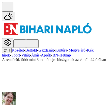
Közélet
•
Belföld
•
Gazdaság
•
Kultúra
•
Megyejáró
•
Kék
24H
hírek
•
Sport
•
Világ
•
Állás
•
Aprók
•
BN-Hetilap
A rendőrök több mint 3 millió lejre bírságoltak az elmúlt 24 órában