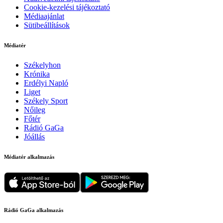
Cookie-kezelési tájékoztató
Médiaajánlat
Sütibeállítások
Médiatér
Székelyhon
Krónika
Erdélyi Napló
Liget
Székely Sport
Nőileg
Főtér
Rádió GaGa
Jóállás
Médiatér alkalmazás
Rádió GaGa alkalmazás