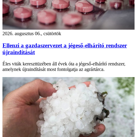
2026. augusztus 06., csütörtök
Ellenzi a gazdaszervezet a jégeső-elhárító rendszer
újraindítását
Éles viták kereszttüzében áll évek óta a jégeső-elhárító rendszer,
amelynek újraindítását most fontolgatja az agrártárca.