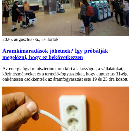
2026. augusztus 06., csütörtök
Áramkimaradások jöhetnek? Így próbálják
megelőzni, hogy ez bekövetkezzen
Az energiaügyi minisztérium arra kéri a lakosságot, a vállalatokat, a
közintézményeket és a termelő-fogyasztókat, hogy augusztus 31-éig
önkéntesen csökkentsék az áramfogyasztást este 19 és 23 óra között.