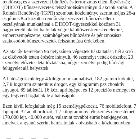
rendőrség és a szervezett bűnözés és terrorizmus elleni ügyészség
(DIICOT) bűnszervezetek felszámolására irányuló akciók során. A
Román Rendőrség (IGPR) szombati közleménye szerint május 26-a
és június 8-a között a rendőrség szervezett bűnözés elleni
osztályának munkatársai a DIICOT-ügyészekkel közösen 31
nagyméretű akciót hajtottak végre kábítószer-kereskedelemre,
embercsempészetre, számítógépes bűnözésre és pénzmosásra
szakosodott bűnszervezetek felszámolása érdekében.
Az akciók keretében 96 helyszínen végeztek házkutatást, hét akció
az elkövetők tetten érésére irányult. 46 személyt vettek őrizetbe, 23
személyt előzetes letartóztatásba, négy személyt pedig bírósági
felügyelet alá helyeztek.
A hatóságok mintegy 4 kilogramm kannabiszt, 182 gramm kokaint,
2,7 kilogramm szintetikus drogot, egy kilogramm pszichoaktív
anyagot, 69 tablettát, 16 kézi aprítógépet és 12 precíziós mérleget és
egy fegyvert foglaltak le a hatóságok.
Ezen kívül lefoglaltak még 15 személygpékocsit, 76 mobiltelefont, 7
laptopot, 32 adathordozót, 1,7 kilogrammnyi ékszert és nemesfémet,
170.000 lejt, 40.000 eurót, valamint további eurós bankjegyeket,
amelyek a gyanú szerint hamisítottak - olvasható a közleményben.