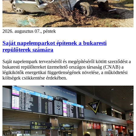
2026. augusztus 07., péntek
Saját napelemparkot építenek a bukaresti
repülőterek számára
Saját napelempark tervezéséről és megépítéséről kötött szerződést a
bukaresti repülőtereket üzemeltető országos társaság (CNAB) a
légikikötők energetikai függetlenségének növelése, a működtetési
költségek csökkentése érdekében.