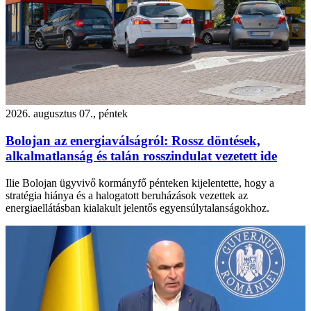
2026. augusztus 07., péntek
Bolojan az energiaválságról: Rossz döntések,
alkalmatlanság és talán rosszindulat vezetett ide
Ilie Bolojan ügyvivő kormányfő pénteken kijelentette, hogy a
stratégia hiánya és a halogatott beruházások vezettek az
energiaellátásban kialakult jelentős egyensúlytalanságokhoz.