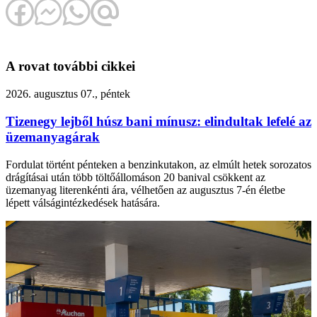
A rovat további cikkei
2026. augusztus 07., péntek
Tizenegy lejből húsz bani mínusz: elindultak lefelé az
üzemanyagárak
Fordulat történt pénteken a benzinkutakon, az elmúlt hetek sorozatos
drágításai után több töltőállomáson 20 banival csökkent az
üzemanyag literenkénti ára, vélhetően az augusztus 7-én életbe
lépett válságintézkedések hatására.