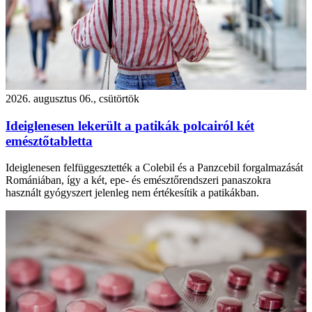
2026. augusztus 06., csütörtök
Ideiglenesen lekerült a patikák polcairól két
emésztőtabletta
Ideiglenesen felfüggesztették a Colebil és a Panzcebil forgalmazását
Romániában, így a két, epe- és emésztőrendszeri panaszokra
használt gyógyszert jelenleg nem értékesítik a patikákban.