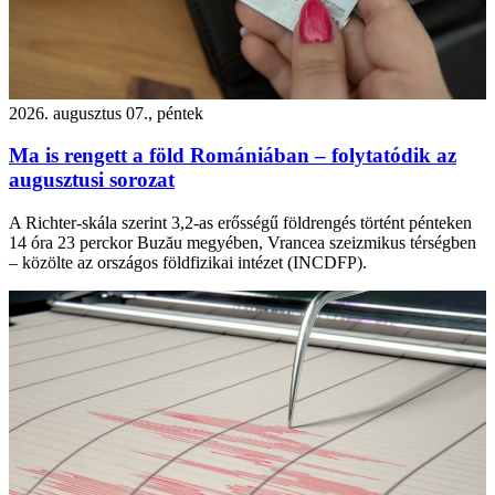
2026. augusztus 07., péntek
Ma is rengett a föld Romániában – folytatódik az
augusztusi sorozat
A Richter-skála szerint 3,2-as erősségű földrengés történt pénteken
14 óra 23 perckor Buzău megyében, Vrancea szeizmikus térségben
– közölte az országos földfizikai intézet (INCDFP).