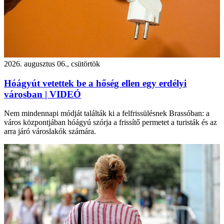
2026. augusztus 06., csütörtök
Hóágyút vetettek be a hőség ellen egy erdélyi
városban | VIDEÓ
Nem mindennapi módját találták ki a felfrissülésnek Brassóban: a
város központjában hóágyú szórja a frissítő permetet a turisták és az
arra járó városlakók számára.