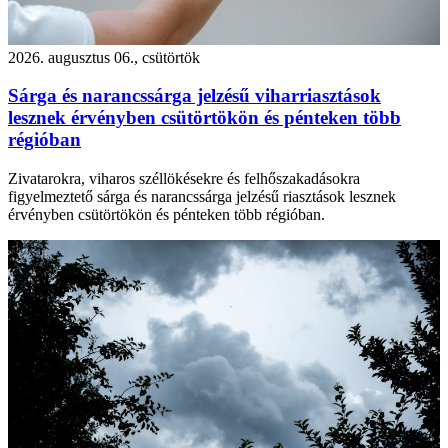
2026. augusztus 06., csütörtök
Sárga és narancssárga jelzésű viharriasztások
lesznek érvényben csütörtökön és pénteken több
régióban
Zivatarokra, viharos széllökésekre és felhőszakadásokra
figyelmeztető sárga és narancssárga jelzésű riasztások lesznek
érvényben csütörtökön és pénteken több régióban.