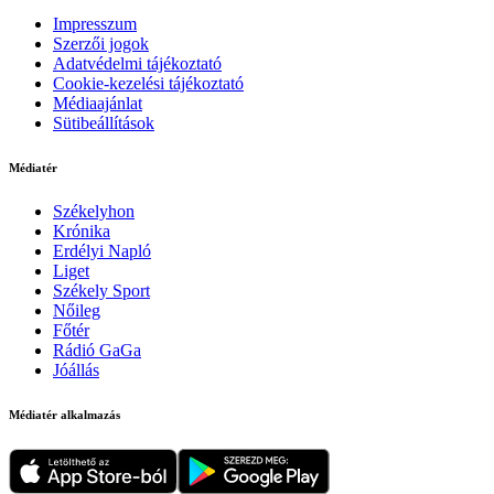
Impresszum
Szerzői jogok
Adatvédelmi tájékoztató
Cookie-kezelési tájékoztató
Médiaajánlat
Sütibeállítások
Médiatér
Székelyhon
Krónika
Erdélyi Napló
Liget
Székely Sport
Nőileg
Főtér
Rádió GaGa
Jóállás
Médiatér alkalmazás