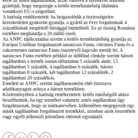
kérte az uniós tagállamokat, azzal vádolva a szénsavas üdítőital
gyártóját, hogy megszegte a kettős termékminőség tilalmára
vonatkozó EU-s szigorítást.
A hatóság emlékeztetett: ha beigazolódik a tisztességtelen
kereskedelmi gyakorlat gyanúja, a gyártó az éves forgalmának 4
százalékának megfelelő bírsággal büntethető. Ez az összeg Románia
esetében meghaladja a 20 millió eurót.
Az ANPC tájékoztatása szerint a kettős termékminőség gyanúja az
Európai Unióban forgalmazott narancsos Fanta, citromos Fanta és a
cukormentes narancsos Fanta összetevői kapcsán merült fel. A
narancsos Fanta esetében például az üdítőital címkéje szerint három
tagállamban a termék narancslétartalma 5 százalék alatti, 13
tagállamban 5 százalék, 4 tagállamban 6 százalék, három
tagállamban 8 százalék, két tagállamban 12 százalékék, 2
tagállamban 20 százalékos.
Emellett az ANPC szerint tagállamonként eltér bizonyos
adalékanyagok aránya a három termékben.
Közleményében a hatóság emlékeztetett: kettős minőségről akkor
beszélhetünk, ha egy terméket valamely uniós tagállamban úgy
forgalmaznak, hogy az márkanevében, küllemében megegyezik egy
másik tagállamban forgalmazott termékkel, azonban azok összetétele
vagy egyéb jellemzői jelentősen eltérnek egymástól.