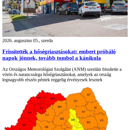
2026. augusztus 05., szerda
Frissítették a hőségriasztásokat: embert próbáló
napok jönnek, tovább tombol a kánikula
Az Országos Meteorológiai Szolgálat (ANM) szerdán frissítette a
vörös és narancssárga hőségriasztásokat, amelyek az ország
legnagyobb részén péntek reggelig érvényesek lesznek