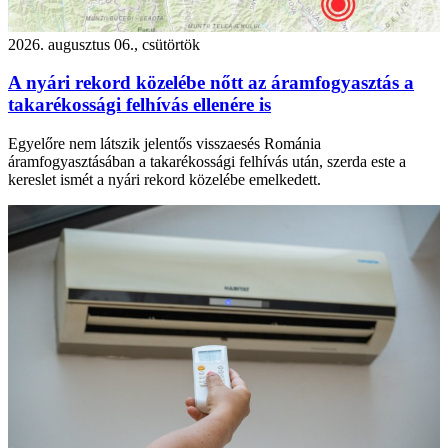
2026. augusztus 06., csütörtök
A nyári rekord közelébe nőtt az áramfogyasztás a
takarékossági felhívás ellenére is
Egyelőre nem látszik jelentős visszaesés Románia
áramfogyasztásában a takarékossági felhívás után, szerda este a
kereslet ismét a nyári rekord közelébe emelkedett.