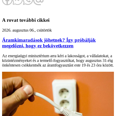
A rovat további cikkei
2026. augusztus 06., csütörtök
Áramkimaradások jöhetnek? Így próbálják
megelőzni, hogy ez bekövetkezzen
Az energiaügyi minisztérium arra kéri a lakosságot, a vállalatokat, a
közintézményeket és a termelő-fogyasztókat, hogy augusztus 31-éig
önkéntesen csökkentsék az áramfogyasztást este 19 és 23 óra között.