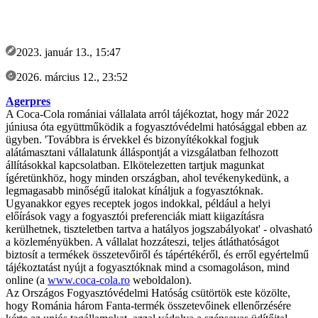
2023. január 13., 15:47
2026. március 12., 23:52
Agerpres
A Coca-Cola romániai vállalata arról tájékoztat, hogy már 2022
júniusa óta együttműködik a fogyasztóvédelmi hatósággal ebben az
ügyben. 'Továbbra is érvekkel és bizonyítékokkal fogjuk
alátámasztani vállalatunk álláspontját a vizsgálatban felhozott
állításokkal kapcsolatban. Elkötelezetten tartjuk magunkat
ígéretünkhöz, hogy minden országban, ahol tevékenykedünk, a
legmagasabb minőségű italokat kínáljuk a fogyasztóknak.
Ugyanakkor egyes receptek jogos indokkal, például a helyi
előírások vagy a fogyasztói preferenciák miatt kiigazításra
kerülhetnek, tiszteletben tartva a hatályos jogszabályokat' - olvasható
a közleményükben. A vállalat hozzáteszi, teljes átláthatóságot
biztosít a termékek összetevőiről és tápértékéről, és erről egyértelmű
tájékoztatást nyújt a fogyasztóknak mind a csomagoláson, mind
online (a
www.coca-cola.ro
weboldalon).
Az Országos Fogyasztóvédelmi Hatóság csütörtök este közölte,
hogy Románia három Fanta-termék összetevőinek ellenőrzésére