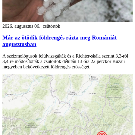
2026. augusztus 06., csütörtök
Már az ötödik földrengés rázta meg Romániát
augusztusban
A szeizmológusok felülvizsgálták és a Richter-skála szerint 3,3-ról
3,4-re módosították a csütörtök délután 13 óra 22 perckor Buzău
megyében bekövetkezett földrengés erősségét.