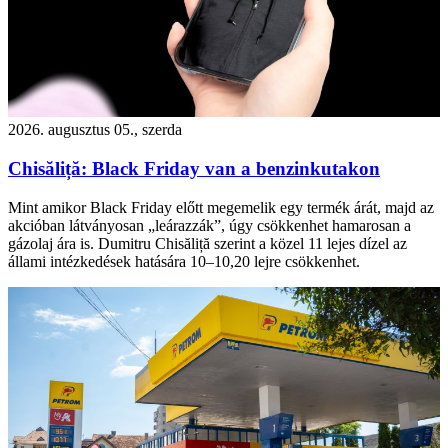
2026. augusztus 05., szerda
Chisăliță: Black Friday van a benzinkutakon
Mint amikor Black Friday előtt megemelik egy termék árát, majd az
akcióban látványosan „leárazzák”, úgy csökkenhet hamarosan a
gázolaj ára is. Dumitru Chisăliță szerint a közel 11 lejes dízel az
állami intézkedések hatására 10–10,20 lejre csökkenhet.