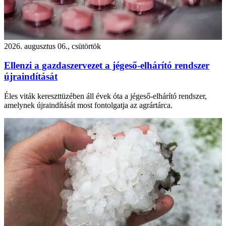
2026. augusztus 06., csütörtök
Ellenzi a gazdaszervezet a jégeső-elhárító rendszer
újraindítását
Éles viták kereszttüzében áll évek óta a jégeső-elhárító rendszer,
amelynek újraindítását most fontolgatja az agrártárca.