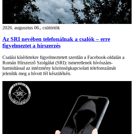
2026. augusztus 06., csütörtök
Az SRI nevében telefonálnak a csalók – erre
figyelmeztet a hírszerzés
Csalási kísérletekre figyelmeztetett szerdán a Facebook-oldalán a
Román Hírszerző Szolgálat (SRI): ismeretlenek hívószám-
hamisítással az intézmény közönségkapcsolati telefonszámát
jelenítik meg a hívott fél készülékén.