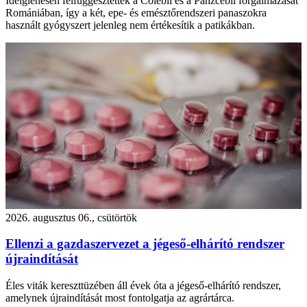
Ideiglenesen felfüggesztették a Colebil és a Panzcebil forgalmazását
Romániában, így a két, epe- és emésztőrendszeri panaszokra
használt gyógyszert jelenleg nem értékesítik a patikákban.
2026. augusztus 06., csütörtök
Ellenzi a gazdaszervezet a jégeső-elhárító rendszer
újraindítását
Éles viták kereszttüzében áll évek óta a jégeső-elhárító rendszer,
amelynek újraindítását most fontolgatja az agrártárca.