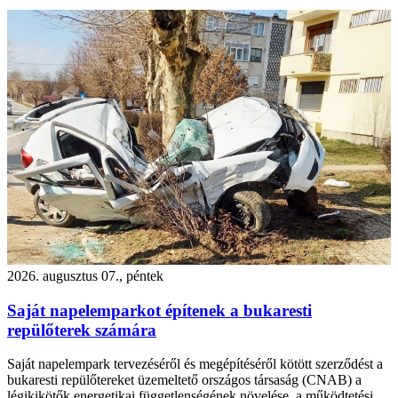
2026. augusztus 07., péntek
Saját napelemparkot építenek a bukaresti
repülőterek számára
Saját napelempark tervezéséről és megépítéséről kötött szerződést a
bukaresti repülőtereket üzemeltető országos társaság (CNAB) a
légikikötők energetikai függetlenségének növelése, a működtetési