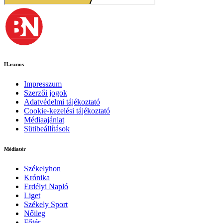
Hasznos
Impresszum
Szerzői jogok
Adatvédelmi tájékoztató
Cookie-kezelési tájékoztató
Médiaajánlat
Sütibeállítások
Médiatér
Székelyhon
Krónika
Erdélyi Napló
Liget
Székely Sport
Nőileg
Főtér