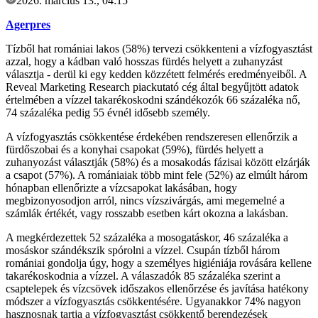
2026. március 13., 04:15
Agerpres
Tízből hat romániai lakos (58%) tervezi csökkenteni a vízfogyasztást
azzal, hogy a kádban való hosszas fürdés helyett a zuhanyzást
választja - derül ki egy kedden közzétett felmérés eredményeiből. A
Reveal Marketing Research piackutató cég által begyűjtött adatok
értelmében a vízzel takarékoskodni szándékozók 66 százaléka nő,
74 százaléka pedig 55 évnél idősebb személy.
A vízfogyasztás csökkentése érdekében rendszeresen ellenőrzik a
fürdőszobai és a konyhai csapokat (59%), fürdés helyett a
zuhanyozást választják (58%) és a mosakodás fázisai között elzárják
a csapot (57%). A romániaiak több mint fele (52%) az elmúlt három
hónapban ellenőrizte a vízcsapokat lakásában, hogy
megbizonyosodjon arról, nincs vízszivárgás, ami megemelné a
számlák értékét, vagy rosszabb esetben kárt okozna a lakásban.
A megkérdezettek 52 százaléka a mosogatáskor, 46 százaléka a
mosáskor szándékszik spórolni a vízzel. Csupán tízből három
romániai gondolja úgy, hogy a személyes higiéniája rovására kellene
takarékoskodnia a vízzel. A válaszadók 85 százaléka szerint a
csaptelepek és vízcsövek időszakos ellenőrzése és javítása hatékony
módszer a vízfogyasztás csökkentésére. Ugyanakkor 74% nagyon
hasznosnak tartja a vízfogyasztást csökkentő berendezések