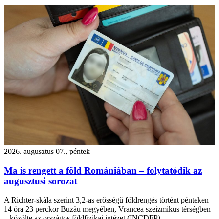
2026. augusztus 07., péntek
Ma is rengett a föld Romániában – folytatódik az
augusztusi sorozat
A Richter-skála szerint 3,2-as erősségű földrengés történt pénteken
14 óra 23 perckor Buzău megyében, Vrancea szeizmikus térségben
– közölte az országos földfizikai intézet (INCDFP).