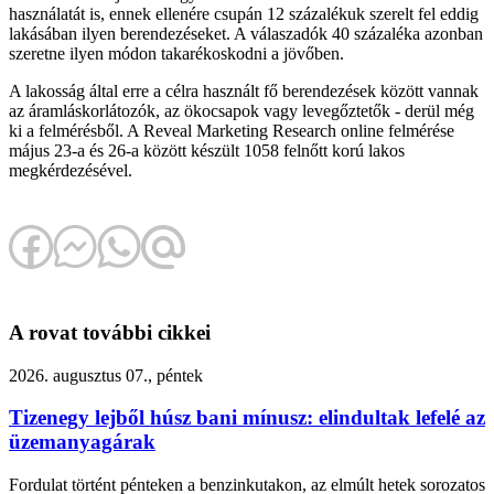
használatát is, ennek ellenére csupán 12 százalékuk szerelt fel eddig
lakásában ilyen berendezéseket. A válaszadók 40 százaléka azonban
szeretne ilyen módon takarékoskodni a jövőben.
A lakosság által erre a célra használt fő berendezések között vannak
az áramláskorlátozók, az ökocsapok vagy levegőztetők - derül még
ki a felmérésből. A Reveal Marketing Research online felmérése
május 23-a és 26-a között készült 1058 felnőtt korú lakos
megkérdezésével.
A rovat további cikkei
2026. augusztus 07., péntek
Tizenegy lejből húsz bani mínusz: elindultak lefelé az
üzemanyagárak
Fordulat történt pénteken a benzinkutakon, az elmúlt hetek sorozatos