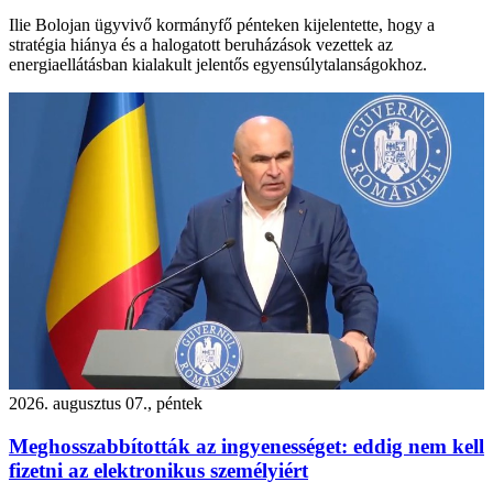
Ilie Bolojan ügyvivő kormányfő pénteken kijelentette, hogy a
stratégia hiánya és a halogatott beruházások vezettek az
energiaellátásban kialakult jelentős egyensúlytalanságokhoz.
2026. augusztus 07., péntek
Meghosszabbították az ingyenességet: eddig nem kell
fizetni az elektronikus személyiért