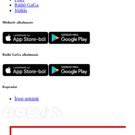
Rádió GaGa
Jóállás
Médiatér alkalmazás
Rádió GaGa alkalmazás
Kapcsolat
Írjon nekünk