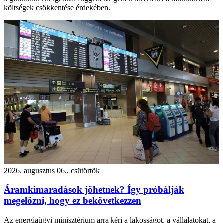
költségek csökkentése érdekében.
2026. augusztus 06., csütörtök
Áramkimaradások jöhetnek? Így próbálják
megelőzni, hogy ez bekövetkezzen
Az energiaügyi minisztérium arra kéri a lakosságot, a vállalatokat, a