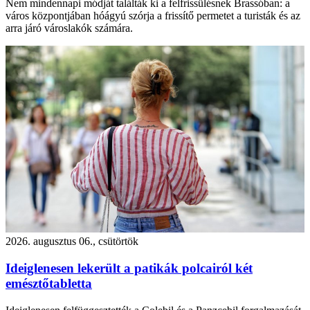
Nem mindennapi módját találták ki a felfrissülésnek Brassóban: a
város központjában hóágyú szórja a frissítő permetet a turisták és az
arra járó városlakók számára.
2026. augusztus 06., csütörtök
Ideiglenesen lekerült a patikák polcairól két
emésztőtabletta