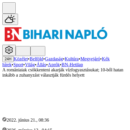
Közélet
•
Belföld
•
Gazdaság
•
Kultúra
•
Megyejáró
•
Kék
24H
hírek
•
Sport
•
Világ
•
Állás
•
Aprók
•
BN-Hetilap
A romániaiak csökkenteni akarják vízfogyasztásukat; 10-ből hatan
inkább a zuhanyzást választják fürdés helyett
2022. június 21., 08:36