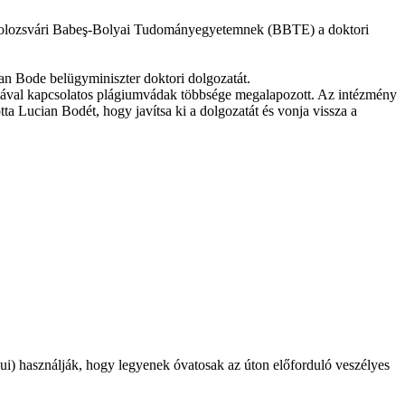
 a kolozsvári Babeş-Bolyai Tudományegyetemnek (BBTE) a doktori
n Bode belügyminiszter doktori dolgozatát.
zatával kapcsolatos plágiumvádak többsége megalapozott. Az intézmény
tta Lucian Bodét, hogy javítsa ki a dolgozatát és vonja vissza a
ui) használják, hogy legyenek óvatosak az úton előforduló veszélyes