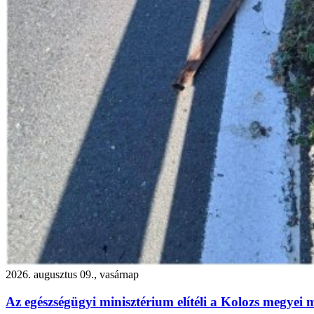
2026. augusztus 09., vasárnap
Az egészségügyi minisztérium elítéli a Kolozs megyei 