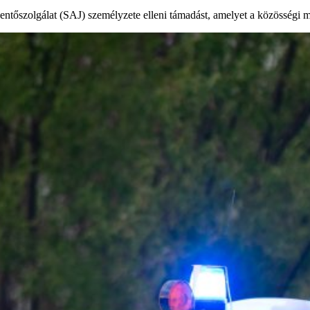
ntőszolgálat (SAJ) személyzete elleni támadást, amelyet a közösségi mé