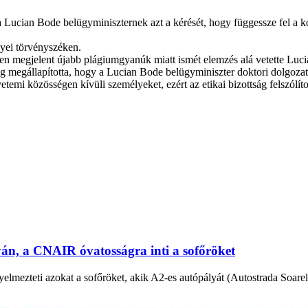
ta Lucian Bode belügyminiszternek azt a kérését, hogy függessze fel
gyei törvényszéken.
megjelent újabb plágiumgyanúk miatt ismét elemzés alá vetette Lucia
ság megállapította, hogy a Lucian Bode belügyminiszter doktori dolgo
temi közösségen kívüli személyeket, ezért az etikai bizottság felszólíto
yán, a CNAIR óvatosságra inti a sofőröket
lmezteti azokat a sofőröket, akik A2-es autópályát (Autostrada Soarel