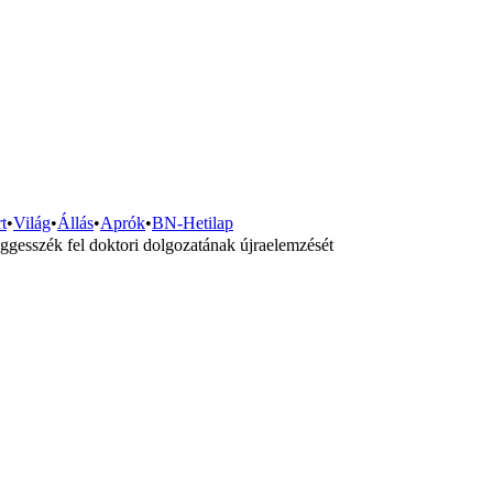
t
•
Világ
•
Állás
•
Aprók
•
BN-Hetilap
ggesszék fel doktori dolgozatának újraelemzését