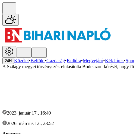
Közélet
•
Belföld
•
Gazdaság
•
Kultúra
•
Megyejáró
•
Kék hírek
•
Spor
24H
A Szilágy megyei törvényszék elutasította Bode azon kérését, hogy fü
2023. január 17., 16:40
2026. március 12., 23:52
Agerpres