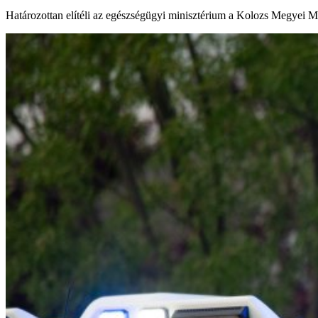
Határozottan elítéli az egészségügyi minisztérium a Kolozs Megyei Me