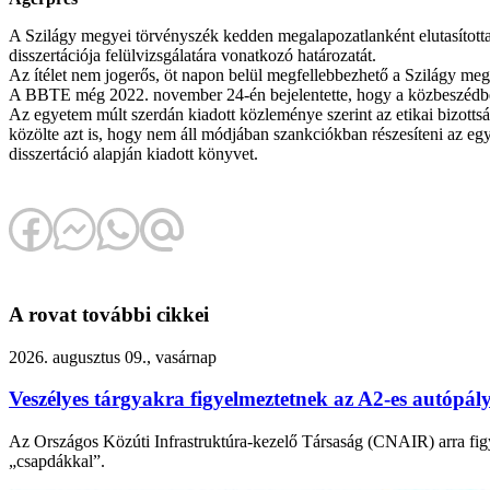
A Szilágy megyei törvényszék kedden megalapozatlanként elutasítot
disszertációja felülvizsgálatára vonatkozó határozatát.
Az ítélet nem jogerős, öt napon belül megfellebbezhető a Szilágy me
A BBTE még 2022. november 24-én bejelentette, hogy a közbeszédben 
Az egyetem múlt szerdán kiadott közleménye szerint az etikai bizott
közölte azt is, hogy nem áll módjában szankciókban részesíteni az egye
disszertáció alapján kiadott könyvet.
A rovat további cikkei
2026. augusztus 09., vasárnap
Veszélyes tárgyakra figyelmeztetnek az A2-es autópál
Az Országos Közúti Infrastruktúra-kezelő Társaság (CNAIR) arra figye
„csapdákkal”.