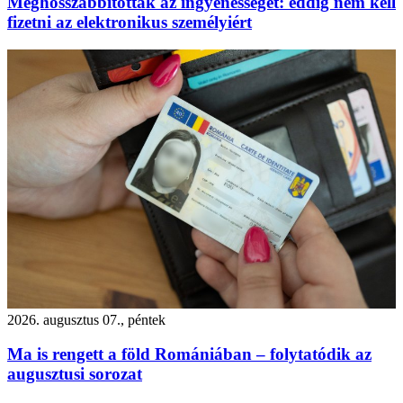
Meghosszabbították az ingyenességet: eddig nem kell
fizetni az elektronikus személyiért
2026. augusztus 07., péntek
Ma is rengett a föld Romániában – folytatódik az
augusztusi sorozat