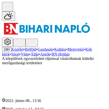
Közélet
•
Belföld
•
Gazdaság
•
Kultúra
•
Megyejáró
•
Kék
24H
hírek
•
Sport
•
Világ
•
Állás
•
Aprók
•
BN-Hetilap
A települések egyszerűsített eljárással vásárolhatnak kültelki
mezőgazdasági területeket
2022. június 08., 13:36