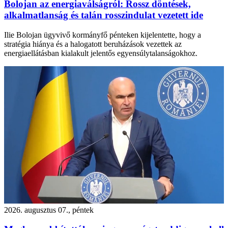
Bolojan az energiaválságról: Rossz döntések,
alkalmatlanság és talán rosszindulat vezetett ide
Ilie Bolojan ügyvivő kormányfő pénteken kijelentette, hogy a
stratégia hiánya és a halogatott beruházások vezettek az
energiaellátásban kialakult jelentős egyensúlytalanságokhoz.
2026. augusztus 07., péntek