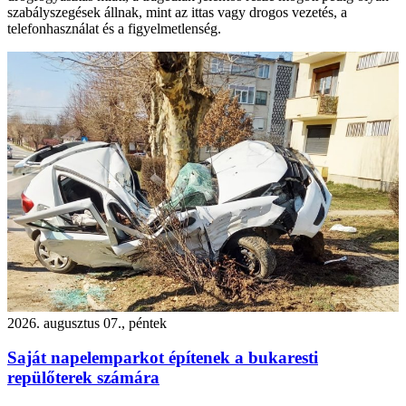
szabályszegések állnak, mint az ittas vagy drogos vezetés, a
telefonhasználat és a figyelmetlenség.
2026. augusztus 07., péntek
Saját napelemparkot építenek a bukaresti
repülőterek számára