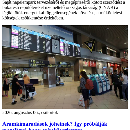
Saját napelempark tervezéséről és megépítéséről kötött szerződést a
bukaresti repülőtereket üzemeltető országos társaság (CNAB) a
légikikötők energetikai függetlenségének növelése, a működtetési
költségek csökkentése érdekében.
2026. augusztus 06., csütörtök
Áramkimaradások jöhetnek? Így próbálják