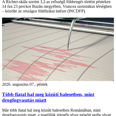
A Richter-skála szerint 3,2-as erősségű földrengés történt pénteken
14 óra 23 perckor Buzău megyében, Vrancea szeizmikus térségben
– közölte az országos földfizikai intézet (INCDFP).
2026. augusztus 07., péntek
Több fiatal hal meg közúti balesetben, mint
drogfogyasztás miatt
Már több fiatal hal meg közúti balesetben Romániában, mint
drogfogyasztás miatt, a tragédiák jelentős része mögött pedig olyan