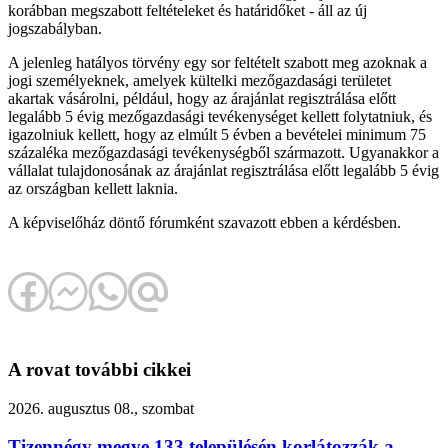
korábban megszabott feltételeket és határidőket - áll az új
jogszabályban.
A jelenleg hatályos törvény egy sor feltételt szabott meg azoknak a
jogi személyeknek, amelyek kültelki mezőgazdasági területet
akartak vásárolni, például, hogy az árajánlat regisztrálása előtt
legalább 5 évig mezőgazdasági tevékenységet kellett folytatniuk, és
igazolniuk kellett, hogy az elmúlt 5 évben a bevételei minimum 75
százaléka mezőgazdasági tevékenységből származott. Ugyanakkor a
vállalat tulajdonosának az árajánlat regisztrálása előtt legalább 5 évig
az országban kellett laknia.
A képviselőház döntő fórumként szavazott ebben a kérdésben.
A rovat további cikkei
2026. augusztus 08., szombat
Tizennégy megye 133 településén korlátozzák a