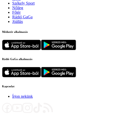
Székely Sport
Nőileg
Főtér
Rádió GaGa
Jóállás
Médiatér alkalmazás
Rádió GaGa alkalmazás
Kapcsolat
Írjon nekünk