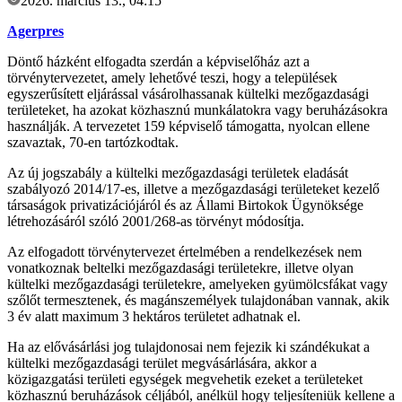
2026. március 13., 04:15
Agerpres
Döntő házként elfogadta szerdán a képviselőház azt a
törvénytervezetet, amely lehetővé teszi, hogy a települések
egyszerűsített eljárással vásárolhassanak kültelki mezőgazdasági
területeket, ha azokat közhasznú munkálatokra vagy beruházásokra
használják. A tervezetet 159 képviselő támogatta, nyolcan ellene
szavaztak, 70-en tartózkodtak.
Az új jogszabály a kültelki mezőgazdasági területek eladását
szabályozó 2014/17-es, illetve a mezőgazdasági területeket kezelő
társaságok privatizációjáról és az Állami Birtokok Ügynöksége
létrehozásáról szóló 2001/268-as törvényt módosítja.
Az elfogadott törvénytervezet értelmében a rendelkezések nem
vonatkoznak beltelki mezőgazdasági területekre, illetve olyan
kültelki mezőgazdasági területekre, amelyeken gyümölcsfákat vagy
szőlőt termesztenek, és magánszemélyek tulajdonában vannak, akik
3 év alatt maximum 3 hektáros területet adhatnak el.
Ha az elővásárlási jog tulajdonosai nem fejezik ki szándékukat a
kültelki mezőgazdasági terület megvásárlására, akkor a
közigazgatási területi egységek megvehetik ezeket a területeket
közhasznú beruházások céljából, anélkül hogy teljesíteniük kellene a