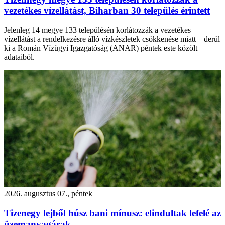
vezetékes vízellátást, Biharban 30 település érintett
Jelenleg 14 megye 133 településén korlátozzák a vezetékes
vízellátást a rendelkezésre álló vízkészletek csökkenése miatt – derül
ki a Román Vízügyi Igazgatóság (ANAR) péntek este közölt
adataiból.
2026. augusztus 07., péntek
Tizenegy lejből húsz bani mínusz: elindultak lefelé az
üzemanyagárak