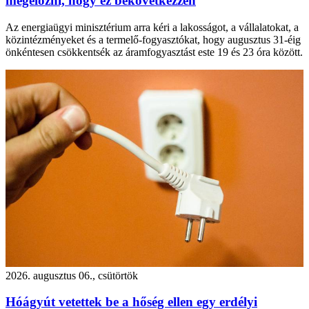
megelőzni, hogy ez bekövetkezzen
Az energiaügyi minisztérium arra kéri a lakosságot, a vállalatokat, a
közintézményeket és a termelő-fogyasztókat, hogy augusztus 31-éig
önkéntesen csökkentsék az áramfogyasztást este 19 és 23 óra között.
2026. augusztus 06., csütörtök
Hóágyút vetettek be a hőség ellen egy erdélyi