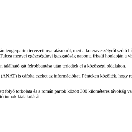
tengerpartra tervezett nyaralásukról, mert a koleraveszélyről szóló hí
s Tulcea megyei egészségügyi igazgatóság naponta frissíti honlapján a 
található gát felrobbantása után terjedtek el a közösségi oldalakon.
NAT) is cáfolta ezeket az információkat. Pénteken közölték, hogy ro
ett folyó torkolata és a román partok között 300 kilométeres távolság 
tériumok kialakulását.