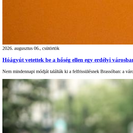
2026. augusztus 06., csütörtök
Hóágyút vetettek be a hőség ellen egy erdélyi városb
Nem mindennapi módját találták ki a felfrissülésnek Brassóban: a város