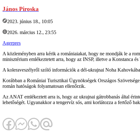
János Piroska
2023. június 18., 10:05
2026. március 12., 23:55
Agerpres
A közleményben arra kérik a romániaiakat, hogy ne mondják le a román 
minisztérium emlékeztetett arra, hogy az INSP, illetve a Konstanca é
A koleraveszélyről szóló információk a dél-ukrajnai Noha Kahovkában 
Korábban a Romániai Turisztikai Ügynökségek Országos Szövetsége (A
román hatóságok folyamatosan ellenőrzik.
Az ANAT emlékeztett arra is, hogy az ukrajnai gátrobbanás által érint
lehetőségét. Ugyanakkor a tengervíz sós, ami korlátozza a fertőző bak