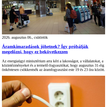
2026. augusztus 06., csütörtök
Áramkimaradások jöhetnek? Így próbálják
megelőzni, hogy ez bekövetkezzen
Az energiaügyi minisztérium arra kéri a lakosságot, a vállalatokat, a
közintézményeket és a termelő-fogyasztókat, hogy augusztus 31-éig
önkéntesen csökkentsék az áramfogyasztást este 19 és 23 óra között.