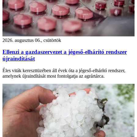
2026. augusztus 06., csütörtök
Ellenzi a gazdaszervezet a jégeső-elhárító rendszer
újraindítását
Éles viták kereszttüzében áll évek óta a jégeső-elhárító rendszer,
amelynek újraindítását most fontolgatja az agrártárca.