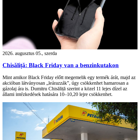
2026. augusztus 05., szerda
Chisăliță: Black Friday van a benzinkutakon
Mint amikor Black Friday előtt megemelik egy termék árát, majd az
akcióban látványosan „leárazzák”, úgy csökkenhet hamarosan a
gázolaj ára is. Dumitru Chisăliță szerint a közel 11 lejes dízel az
állami intézkedések hatására 10–10,20 lejre csökkenhet.