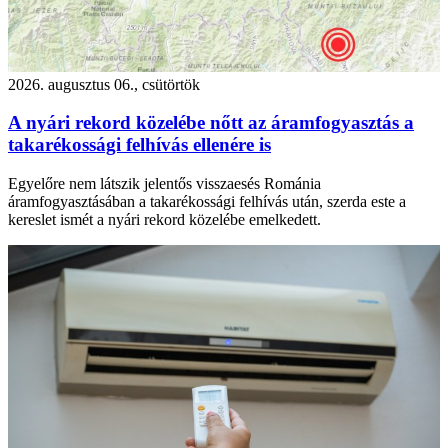
2026. augusztus 06., csütörtök
A nyári rekord közelébe nőtt az áramfogyasztás a
takarékossági felhívás ellenére is
Egyelőre nem látszik jelentős visszaesés Románia
áramfogyasztásában a takarékossági felhívás után, szerda este a
kereslet ismét a nyári rekord közelébe emelkedett.