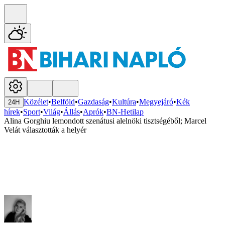
Közélet
•
Belföld
•
Gazdaság
•
Kultúra
•
Megyejáró
•
Kék
24H
hírek
•
Sport
•
Világ
•
Állás
•
Aprók
•
BN-Hetilap
Alina Gorghiu lemondott szenátusi alelnöki tisztségéből; Marcel
Velát választották a helyér