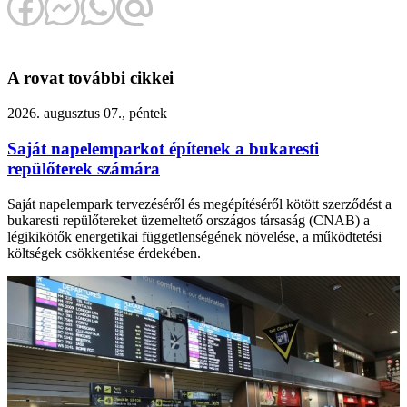
A rovat további cikkei
2026. augusztus 07., péntek
Saját napelemparkot építenek a bukaresti
repülőterek számára
Saját napelempark tervezéséről és megépítéséről kötött szerződést a
bukaresti repülőtereket üzemeltető országos társaság (CNAB) a
légikikötők energetikai függetlenségének növelése, a működtetési
költségek csökkentése érdekében.