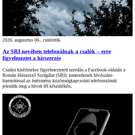
2026. augusztus 06., csütörtök
Az SRI nevében telefonálnak a csalók – erre
figyelmeztet a hírszerzés
Csalási kísérletekre figyelmeztetett szerdán a Facebook-oldalán a
Román Hírszerző Szolgálat (SRI): ismeretlenek hívószám-
hamisítással az intézmény közönségkapcsolati telefonszámát
jelenítik meg a hívott fél készülékén.