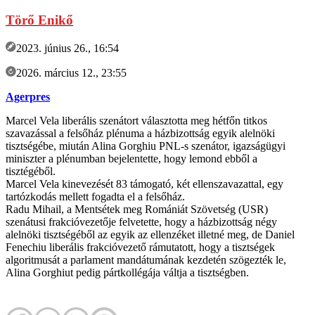
Törő Enikő
2023. június 26., 16:54
2026. március 12., 23:55
Agerpres
Marcel Vela liberális szenátort választotta meg hétfőn titkos
szavazással a felsőház plénuma a házbizottság egyik alelnöki
tisztségébe, miután Alina Gorghiu PNL-s szenátor, igazságügyi
miniszter a plénumban bejelentette, hogy lemond ebből a
tisztégéből.
Marcel Vela kinevezését 83 támogató, két ellenszavazattal, egy
tartózkodás mellett fogadta el a felsőház.
Radu Mihail, a Mentsétek meg Romániát Szövetség (USR)
szenátusi frakcióvezetője felvetette, hogy a házbizottság négy
alelnöki tisztségéből az egyik az ellenzéket illetné meg, de Daniel
Fenechiu liberális frakcióvezető rámutatott, hogy a tisztségek
algoritmusát a parlament mandátumának kezdetén szögezték le,
Alina Gorghiut pedig pártkollégája váltja a tisztségben.