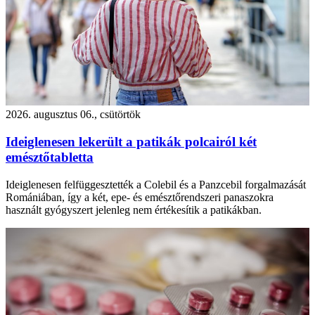
2026. augusztus 06., csütörtök
Ideiglenesen lekerült a patikák polcairól két
emésztőtabletta
Ideiglenesen felfüggesztették a Colebil és a Panzcebil forgalmazását
Romániában, így a két, epe- és emésztőrendszeri panaszokra
használt gyógyszert jelenleg nem értékesítik a patikákban.