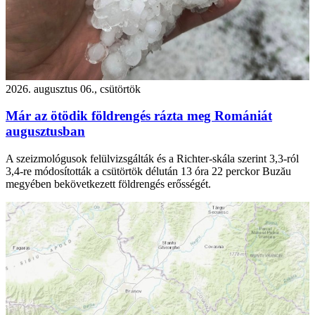
2026. augusztus 06., csütörtök
Már az ötödik földrengés rázta meg Romániát
augusztusban
A szeizmológusok felülvizsgálták és a Richter-skála szerint 3,3-ról
3,4-re módosították a csütörtök délután 13 óra 22 perckor Buzău
megyében bekövetkezett földrengés erősségét.