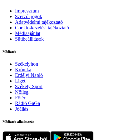
Impresszum
Szerzői jogok
Adatvédelmi tájékoztató
Cookie-kezelési tájékoztató
Médiaajánlat
Sütibeállítások
Médiatér
Székelyhon
Krónika
Erdélyi Napló
Liget
Székely Sport
Nőileg
Főtér
Rádió GaGa
Jóállás
Médiatér alkalmazás