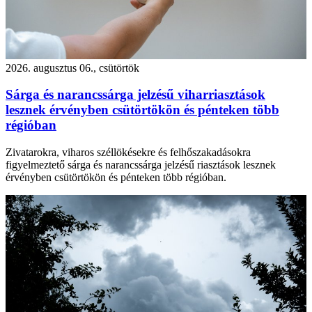
2026. augusztus 06., csütörtök
Sárga és narancssárga jelzésű viharriasztások
lesznek érvényben csütörtökön és pénteken több
régióban
Zivatarokra, viharos széllökésekre és felhőszakadásokra
figyelmeztető sárga és narancssárga jelzésű riasztások lesznek
érvényben csütörtökön és pénteken több régióban.