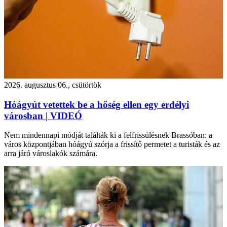
2026. augusztus 06., csütörtök
Hóágyút vetettek be a hőség ellen egy erdélyi
városban | VIDEÓ
Nem mindennapi módját találták ki a felfrissülésnek Brassóban: a
város központjában hóágyú szórja a frissítő permetet a turisták és az
arra járó városlakók számára.