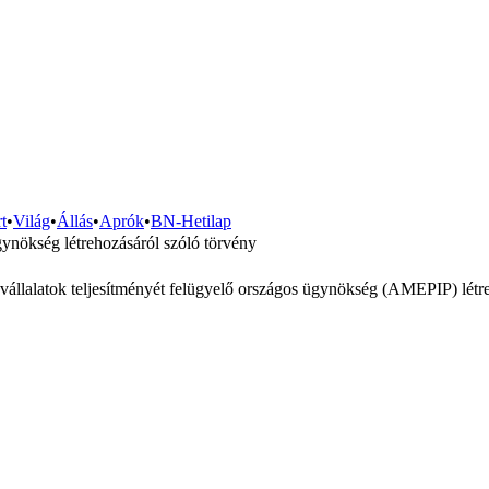
t
•
Világ
•
Állás
•
Aprók
•
BN-Hetilap
gynökség létrehozásáról szóló törvény
vállalatok teljesítményét felügyelő országos ügynökség (AMEPIP) létre