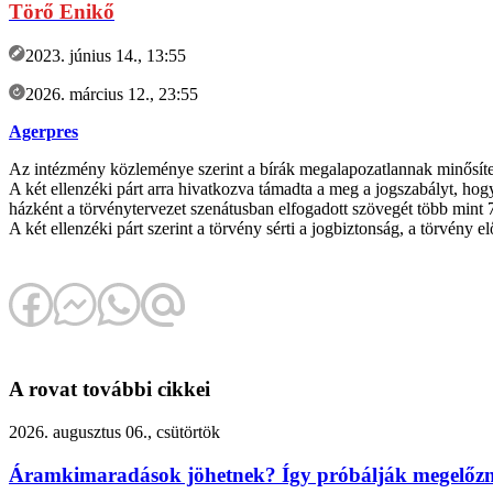
Törő Enikő
2023. június 14., 13:55
2026. március 12., 23:55
Agerpres
Az intézmény közleménye szerint a bírák megalapozatlannak minősíte
A két ellenzéki párt arra hivatkozva támadta a meg a jogszabályt, ho
házként a törvénytervezet szenátusban elfogadott szövegét több mint 70
A két ellenzéki párt szerint a törvény sérti a jogbiztonság, a törvény
A rovat további cikkei
2026. augusztus 06., csütörtök
Áramkimaradások jöhetnek? Így próbálják megelőzni