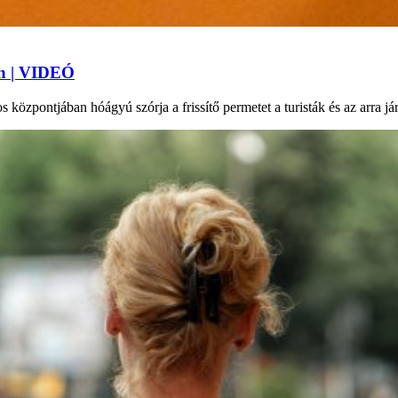
an | VIDEÓ
 központjában hóágyú szórja a frissítő permetet a turisták és az arra j