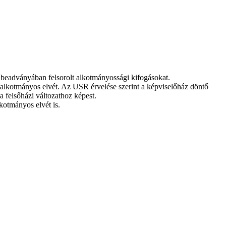
beadványában felsorolt alkotmányossági kifogásokat.
s alkotmányos elvét. Az USR érvelése szerint a képviselőház döntő
a felsőházi változathoz képest.
lkotmányos elvét is.