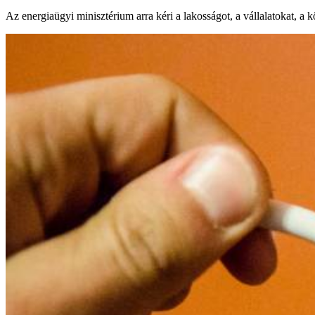
Az energiaügyi minisztérium arra kéri a lakosságot, a vállalatokat, a