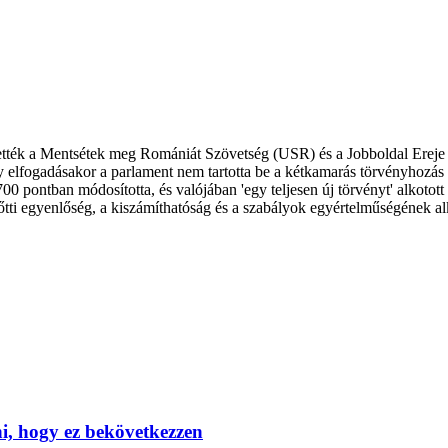
tték a Mentsétek meg Romániát Szövetség (USR) és a Jobboldal Ereje 
gy elfogadásakor a parlament nem tartotta be a kétkamarás törvényhozá
0 pontban módosította, és valójában 'egy teljesen új törvényt' alkotott 
 előtti egyenlőség, a kiszámíthatóság és a szabályok egyértelműségének a
, hogy ez bekövetkezzen