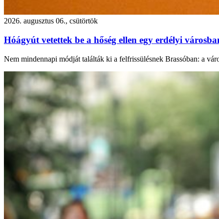
2026. augusztus 06., csütörtök
Hóágyút vetettek be a hőség ellen egy erdélyi városb
Nem mindennapi módját találták ki a felfrissülésnek Brassóban: a város