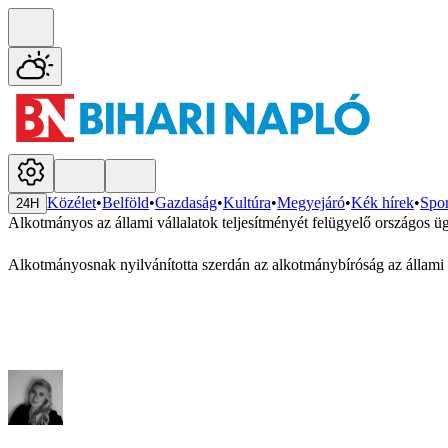
Közélet
•
Belföld
•
Gazdaság
•
Kultúra
•
Megyejáró
•
Kék hírek
•
Spor
24H
Alkotmányos az állami vállalatok teljesítményét felügyelő országos ü
Alkotmányosnak nyilvánította szerdán az alkotmánybíróság az állami 