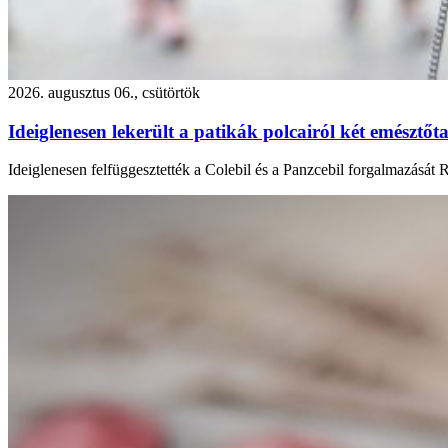
2026. augusztus 06., csütörtök
Ideiglenesen lekerült a patikák polcairól két emésztőta
Ideiglenesen felfüggesztették a Colebil és a Panzcebil forgalmazását 