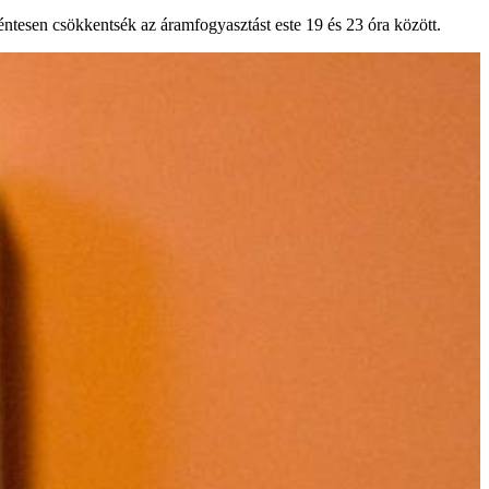
éntesen csökkentsék az áramfogyasztást este 19 és 23 óra között.