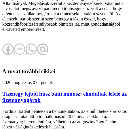
Alkotmányát. Meglátásuk szerint a kezdeményezőknek, valamint a
javaslatot megszavazó parlamenti többségnek az volt a célja, hogy
elrettentse az állampolgárokat a tüntetéseken való részvételtől. Az
ellenzéki pártok szerint szembemegy a józan ésszel, hogy
közrendháborításért súlyosabb büntetés jár, mint gondatlanságból
elkövetett emberölésért.
A rovat további cikkei
2026. augusztus 07., péntek
Tizenegy lejből húsz bani mínusz: elindultak lefelé az
üzemanyagárak
Fordulat történt pénteken a benzinkutakon, az elmúlt hetek sorozatos
drágításai után több töltőállomáson 20 banival csökkent az
üzemanyag literenkénti ára, vélhetően az augusztus 7-én életbe
lépett válságintézkedések hatására.