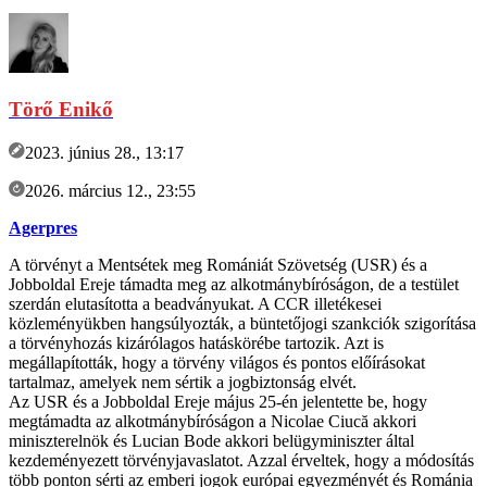
Törő Enikő
2023. június 28., 13:17
2026. március 12., 23:55
Agerpres
A törvényt a Mentsétek meg Romániát Szövetség (USR) és a
Jobboldal Ereje támadta meg az alkotmánybíróságon, de a testület
szerdán elutasította a beadványukat. A CCR illetékesei
közleményükben hangsúlyozták, a büntetőjogi szankciók szigorítása
a törvényhozás kizárólagos hatáskörébe tartozik. Azt is
megállapították, hogy a törvény világos és pontos előírásokat
tartalmaz, amelyek nem sértik a jogbiztonság elvét.
Az USR és a Jobboldal Ereje május 25-én jelentette be, hogy
megtámadta az alkotmánybíróságon a Nicolae Ciucă akkori
miniszterelnök és Lucian Bode akkori belügyminiszter által
kezdeményezett törvényjavaslatot. Azzal érveltek, hogy a módosítás
több ponton sérti az emberi jogok európai egyezményét és Románia