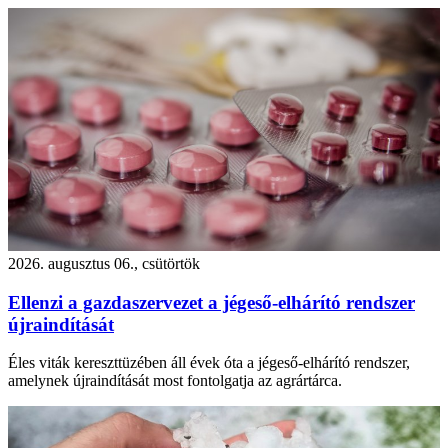
2026. augusztus 06., csütörtök
Ellenzi a gazdaszervezet a jégeső-elhárító rendszer
újraindítását
Éles viták kereszttüzében áll évek óta a jégeső-elhárító rendszer,
amelynek újraindítását most fontolgatja az agrártárca.