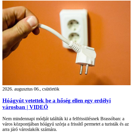
2026. augusztus 06., csütörtök
Hóágyút vetettek be a hőség ellen egy erdélyi
városban | VIDEÓ
Nem mindennapi módját találták ki a felfrissülésnek Brassóban: a
város központjában hóágyú szórja a frissítő permetet a turisták és az
arra járó városlakók számára.