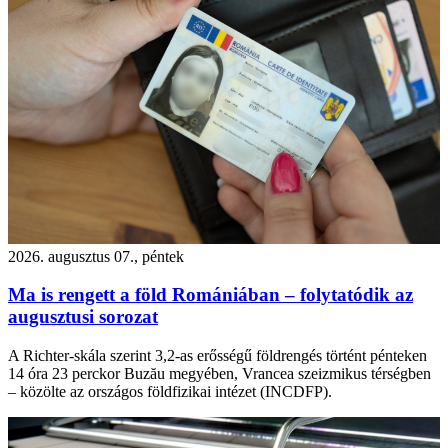
2026. augusztus 07., péntek
Ma is rengett a föld Romániában – folytatódik az
augusztusi sorozat
A Richter-skála szerint 3,2-as erősségű földrengés történt pénteken
14 óra 23 perckor Buzău megyében, Vrancea szeizmikus térségben
– közölte az országos földfizikai intézet (INCDFP).