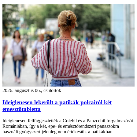
2026. augusztus 06., csütörtök
Ideiglenesen lekerült a patikák polcairól két
emésztőtabletta
Ideiglenesen felfüggesztették a Colebil és a Panzcebil forgalmazását
Romániában, így a két, epe- és emésztőrendszeri panaszokra
használt gyógyszert jelenleg nem értékesítik a patikákban.