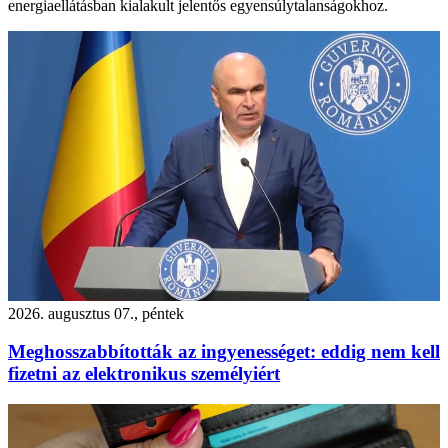
energiaellátásban kialakult jelentős egyensúlytalanságokhoz.
2026. augusztus 07., péntek
Meghosszabbították az ingyenességet: eddig nem kell
fizetni az elektronikus személyiért