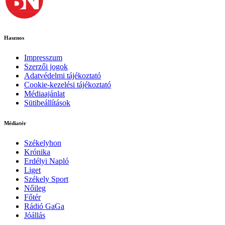
Hasznos
Impresszum
Szerzői jogok
Adatvédelmi tájékoztató
Cookie-kezelési tájékoztató
Médiaajánlat
Sütibeállítások
Médiatér
Székelyhon
Krónika
Erdélyi Napló
Liget
Székely Sport
Nőileg
Főtér
Rádió GaGa
Jóállás