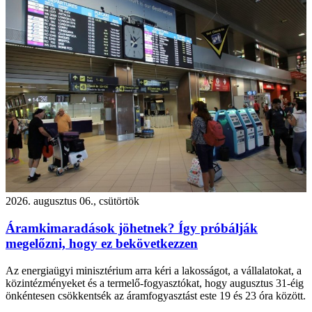
2026. augusztus 06., csütörtök
Áramkimaradások jöhetnek? Így próbálják
megelőzni, hogy ez bekövetkezzen
Az energiaügyi minisztérium arra kéri a lakosságot, a vállalatokat, a
közintézményeket és a termelő-fogyasztókat, hogy augusztus 31-éig
önkéntesen csökkentsék az áramfogyasztást este 19 és 23 óra között.