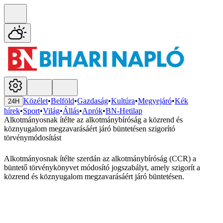
Közélet
•
Belföld
•
Gazdaság
•
Kultúra
•
Megyejáró
•
Kék
24H
hírek
•
Sport
•
Világ
•
Állás
•
Aprók
•
BN-Hetilap
Alkotmányosnak ítélte az alkotmánybíróság a közrend és
köznyugalom megzavarásáért járó büntetésen szigorító
törvénymódosítást
Alkotmányosnak ítélte szerdán az alkotmánybíróság (CCR) a
büntető törvénykönyvet módosító jogszabályt, amely szigorít a
közrend és köznyugalom megzavarásáért járó büntetésen.