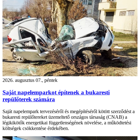
2026. augusztus 07., péntek
Saját napelemparkot építenek a bukaresti
repülőterek számára
Saját napelempark tervezéséről és megépítéséről kötött szerződést a
bukaresti repülőtereket üzemeltető országos társaság (CNAB) a
légikikötők energetikai függetlenségének növelése, a működtetési
költségek csökkentése érdekében.