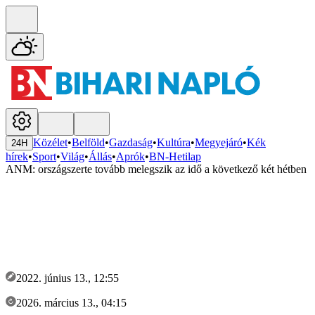
Közélet
•
Belföld
•
Gazdaság
•
Kultúra
•
Megyejáró
•
Kék
24H
hírek
•
Sport
•
Világ
•
Állás
•
Aprók
•
BN-Hetilap
ANM: országszerte tovább melegszik az idő a következő két hétben
2022. június 13., 12:55
2026. március 13., 04:15