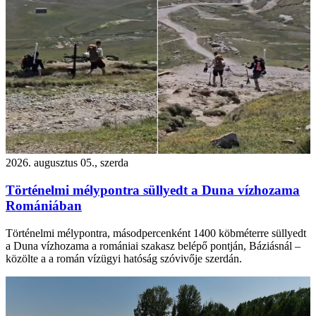
2026. augusztus 05., szerda
Történelmi mélypontra süllyedt a Duna vízhozama
Romániában
Történelmi mélypontra, másodpercenként 1400 köbméterre süllyedt
a Duna vízhozama a romániai szakasz belépő pontján, Báziásnál –
közölte a a román vízügyi hatóság szóvivője szerdán.