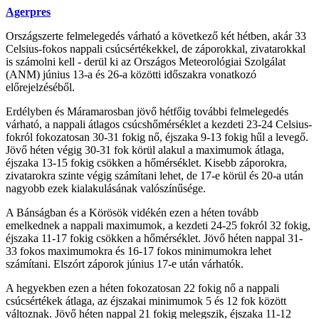
Agerpres
Országszerte felmelegedés várható a következő két hétben, akár 33
Celsius-fokos nappali csúcsértékekkel, de záporokkal, zivatarokkal
is számolni kell - derül ki az Országos Meteorológiai Szolgálat
(ANM) június 13-a és 26-a közötti időszakra vonatkozó
előrejelzéséből.
Erdélyben és Máramarosban jövő hétfőig további felmelegedés
várható, a nappali átlagos csúcshőmérséklet a kezdeti 23-24 Celsius-
fokról fokozatosan 30-31 fokig nő, éjszaka 9-13 fokig hűl a levegő.
Jövő héten végig 30-31 fok körül alakul a maximumok átlaga,
éjszaka 13-15 fokig csökken a hőmérséklet. Kisebb záporokra,
zivatarokra szinte végig számítani lehet, de 17-e körül és 20-a után
nagyobb ezek kialakulásának valószínűsége.
A Bánságban és a Körösök vidékén ezen a héten tovább
emelkednek a nappali maximumok, a kezdeti 24-25 fokról 32 fokig,
éjszaka 11-17 fokig csökken a hőmérséklet. Jövő héten nappal 31-
33 fokos maximumokra és 16-17 fokos minimumokra lehet
számítani. Elszórt záporok június 17-e után várhatók.
A hegyekben ezen a héten fokozatosan 22 fokig nő a nappali
csúcsértékek átlaga, az éjszakai minimumok 5 és 12 fok között
változnak. Jövő héten nappal 21 fokig melegszik, éjszaka 11-12