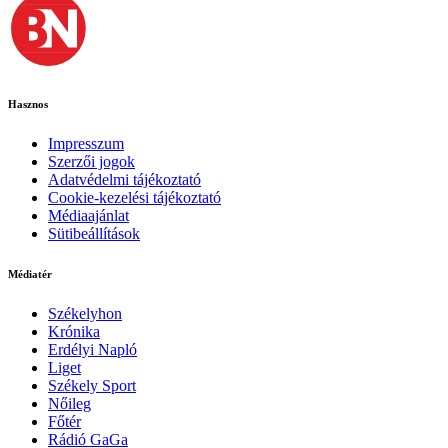
Hasznos
Impresszum
Szerzői jogok
Adatvédelmi tájékoztató
Cookie-kezelési tájékoztató
Médiaajánlat
Sütibeállítások
Médiatér
Székelyhon
Krónika
Erdélyi Napló
Liget
Székely Sport
Nőileg
Főtér
Rádió GaGa