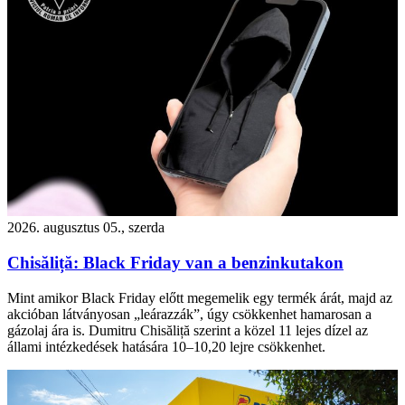
2026. augusztus 05., szerda
Chisăliță: Black Friday van a benzinkutakon
Mint amikor Black Friday előtt megemelik egy termék árát, majd az
akcióban látványosan „leárazzák”, úgy csökkenhet hamarosan a
gázolaj ára is. Dumitru Chisăliță szerint a közel 11 lejes dízel az
állami intézkedések hatására 10–10,20 lejre csökkenhet.