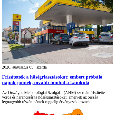
2026. augusztus 05., szerda
Frissítették a hőségriasztásokat: embert próbáló
napok jönnek, tovább tombol a kánikula
Az Országos Meteorológiai Szolgálat (ANM) szerdán frissítette a
vörös és narancssárga hőségriasztásokat, amelyek az ország
legnagyobb részén péntek reggelig érvényesek lesznek