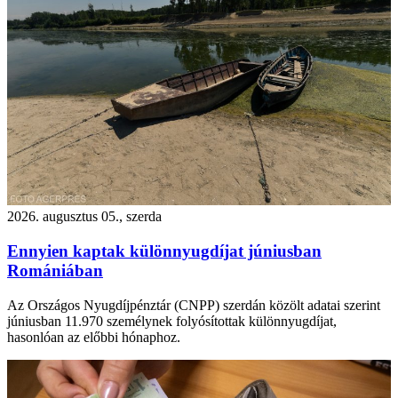
2026. augusztus 05., szerda
Ennyien kaptak különnyugdíjat júniusban
Romániában
Az Országos Nyugdíjpénztár (CNPP) szerdán közölt adatai szerint
júniusban 11.970 személynek folyósítottak különnyugdíjat,
hasonlóan az előbbi hónaphoz.