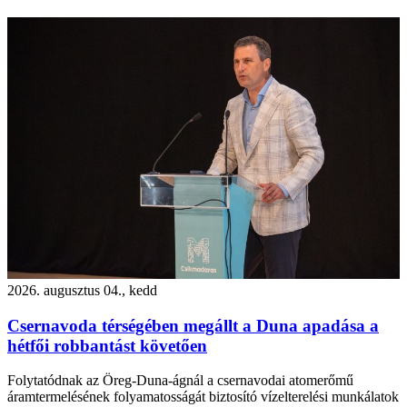
2026. augusztus 04., kedd
Csernavoda térségében megállt a Duna apadása a
hétfői robbantást követően
Folytatódnak az Öreg-Duna-ágnál a csernavodai atomerőmű
áramtermelésének folyamatosságát biztosító vízelterelési munkálatok