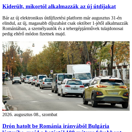
Kiderült, mikortól alkalmazzák az új útdíjakat
Bár az új elektronikus útdíjfizetési platform már augusztus 31-én
elindul, az új, magasabb díjszabást csak október 1-jétől alkalmazzák
Romániában, a személyautók és a tehergépjárművek tulajdonosai
pedig eltérő módon fizetnek majd.
2026. augusztus 08., szombat
Drón hatolt be Románia irányából Bulgária