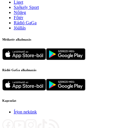
Liget
Székely Sport
Nőileg
Főtér
Rádió GaGa
Jóállás
Médiatér alkalmazás
Rádió GaGa alkalmazás
Kapcsolat
Írjon nekünk