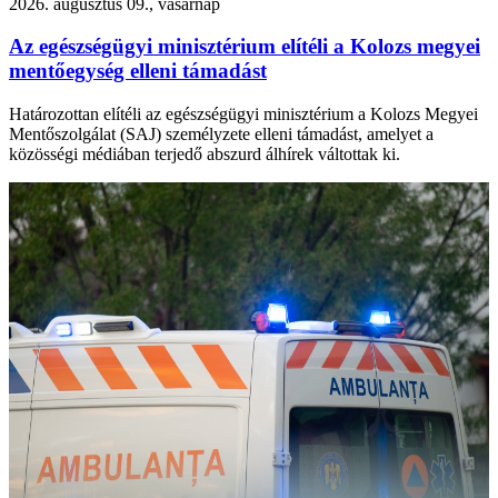
2026. augusztus 09., vasárnap
Az egészségügyi minisztérium elítéli a Kolozs megyei
mentőegység elleni támadást
Határozottan elítéli az egészségügyi minisztérium a Kolozs Megyei
Mentőszolgálat (SAJ) személyzete elleni támadást, amelyet a
közösségi médiában terjedő abszurd álhírek váltottak ki.