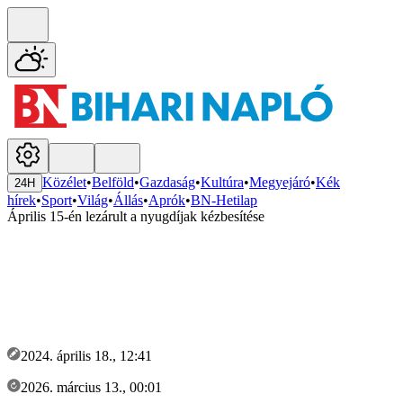
Közélet
•
Belföld
•
Gazdaság
•
Kultúra
•
Megyejáró
•
Kék
24H
hírek
•
Sport
•
Világ
•
Állás
•
Aprók
•
BN-Hetilap
Április 15-én lezárult a nyugdíjak kézbesítése
2024. április 18., 12:41
2026. március 13., 00:01