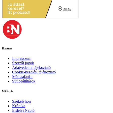
Hasznos
Impresszum
Szerzői jogok
Adatvédelmi tájékoztató
Cookie-kezelési tájékoztató
Médiaajánlat
Sütibeállítások
Médiatér
Székelyhon
Krónika
Erdélyi Napló