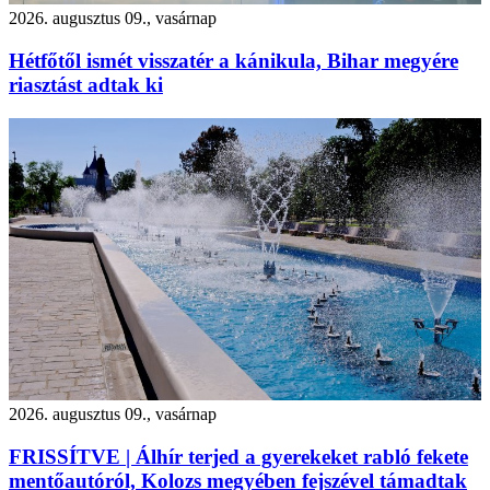
2026. augusztus 09., vasárnap
Hétfőtől ismét visszatér a kánikula, Bihar megyére
riasztást adtak ki
2026. augusztus 09., vasárnap
FRISSÍTVE | Álhír terjed a gyerekeket rabló fekete
mentőautóról, Kolozs megyében fejszével támadtak