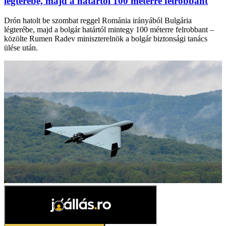
légterébe, majd a határtól 100 méterre felrobbant
Drón hatolt be szombat reggel Románia irányából Bulgária
légterébe, majd a bolgár határtól mintegy 100 méterre felrobbant –
közölte Rumen Radev miniszterelnök a bolgár biztonsági tanács
ülése után.