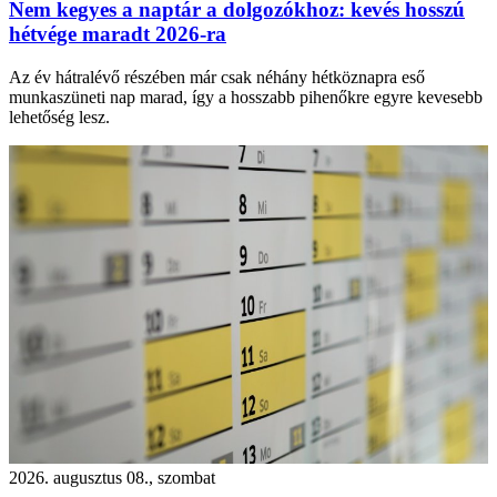
Nem kegyes a naptár a dolgozókhoz: kevés hosszú
hétvége maradt 2026-ra
Az év hátralévő részében már csak néhány hétköznapra eső
munkaszüneti nap marad, így a hosszabb pihenőkre egyre kevesebb
lehetőség lesz.
2026. augusztus 08., szombat