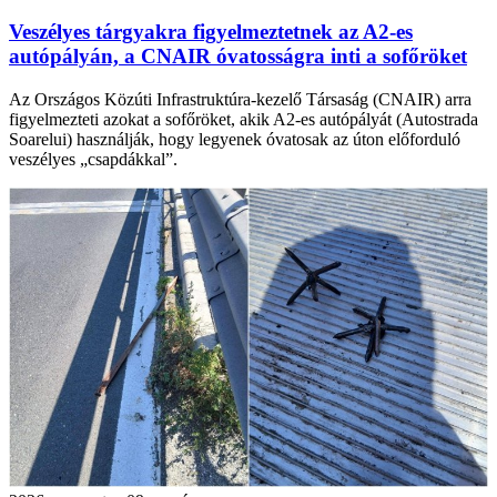
Veszélyes tárgyakra figyelmeztetnek az A2-es
autópályán, a CNAIR óvatosságra inti a sofőröket
Az Országos Közúti Infrastruktúra-kezelő Társaság (CNAIR) arra
figyelmezteti azokat a sofőröket, akik A2-es autópályát (Autostrada
Soarelui) használják, hogy legyenek óvatosak az úton előforduló
veszélyes „csapdákkal”.