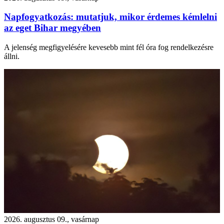
Napfogyatkozás: mutatjuk, mikor érdemes kémlelni
az eget Bihar megyében
A jelenség megfigyelésére kevesebb mint fél óra fog rendelkezésre
állni.
2026. augusztus 09., vasárnap