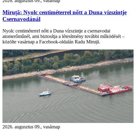
2026. augusztus 09., vasárnap
Miruță: Nyolc centiméterrel nőtt a Duna vízszintje
Csernavodánál
Nyolc centiméterrel nőtt a Duna vízszintje a csernavodai
atomerőműnél, ami biztosítja a létesítmény további működését –
közölte vasárnap a Facebook-oldalán Radu Miruță.
2026. augusztus 09., vasárnap