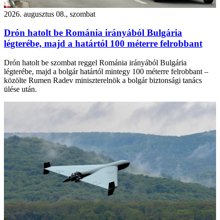
2026. augusztus 08., szombat
Drón hatolt be Románia irányából Bulgária
légterébe, majd a határtól 100 méterre felrobbant
Drón hatolt be szombat reggel Románia irányából Bulgária
légterébe, majd a bolgár határtól mintegy 100 méterre felrobbant –
közölte Rumen Radev miniszterelnök a bolgár biztonsági tanács
ülése után.