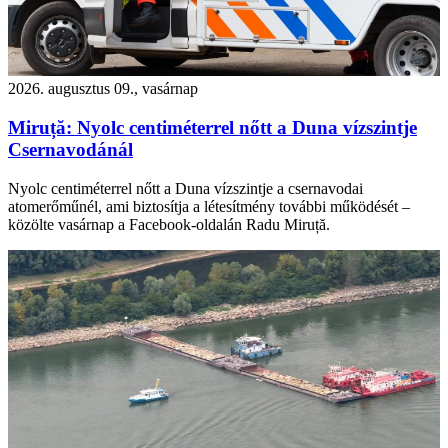
2026. augusztus 09., vasárnap
Miruță: Nyolc centiméterrel nőtt a Duna vízszintje
Csernavodánál
Nyolc centiméterrel nőtt a Duna vízszintje a csernavodai
atomerőműnél, ami biztosítja a létesítmény további működését –
közölte vasárnap a Facebook-oldalán Radu Miruță.