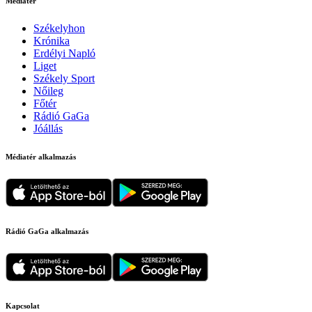
Médiatér
Székelyhon
Krónika
Erdélyi Napló
Liget
Székely Sport
Nőileg
Főtér
Rádió GaGa
Jóállás
Médiatér alkalmazás
Rádió GaGa alkalmazás
Kapcsolat