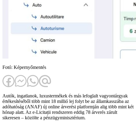
Fotó: Képernyőmentés
Autók, ingatlanok, luxustermékek és más lefoglalt vagyontárgyak
értékesítéséből több mint 18 millió lej folyt be az államkasszába az
adóhatóság (ANAF) új online árverési platformján alig több mint két
hónap alatt. Az e-Licitații rendszeren eddig 78 árverés zárult
sikeresen – közölte a pénzügyminisztérium.