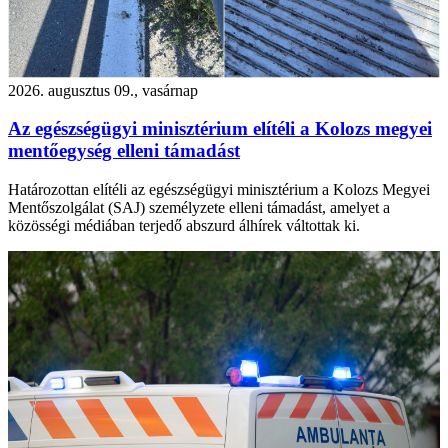
2026. augusztus 09., vasárnap
Az egészségügyi minisztérium elítéli a Kolozs megyei
mentőegység elleni támadást
Határozottan elítéli az egészségügyi minisztérium a Kolozs Megyei
Mentőszolgálat (SAJ) személyzete elleni támadást, amelyet a
közösségi médiában terjedő abszurd álhírek váltottak ki.