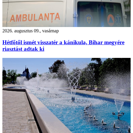
2026. augusztus 09., vasárnap
Hétfőtől ismét visszatér a kánikula, Bihar megyére
riasztást adtak ki