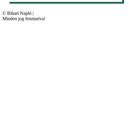
©
Bihari Napló
|
Minden jog fenntartva!