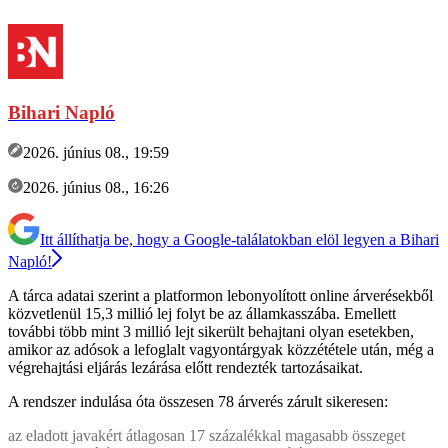
Bihari Napló
2026. június 08., 19:59
2026. június 08., 16:26
Itt állíthatja be, hogy a Google-találatokban elöl legyen a Bihari
Napló!
A tárca adatai szerint a platformon lebonyolított online árverésekből
közvetlenül 15,3 millió lej folyt be az államkasszába. Emellett
további több mint 3 millió lejt sikerült behajtani olyan esetekben,
amikor az adósok a lefoglalt vagyontárgyak közzététele után, még a
végrehajtási eljárás lezárása előtt rendezték tartozásaikat.
A rendszer indulása óta összesen 78 árverés zárult sikeresen:
az eladott javakért átlagosan 17 százalékkal magasabb összeget