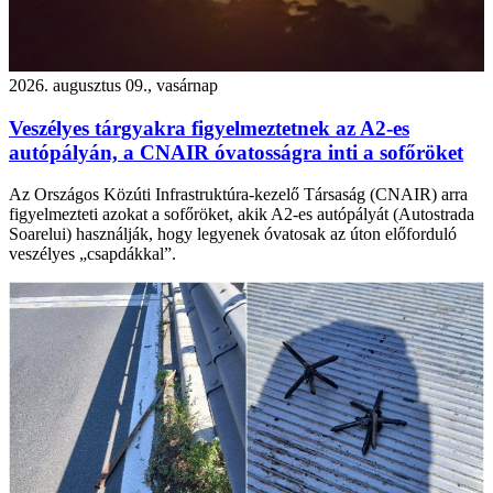
2026. augusztus 09., vasárnap
Veszélyes tárgyakra figyelmeztetnek az A2-es
autópályán, a CNAIR óvatosságra inti a sofőröket
Az Országos Közúti Infrastruktúra-kezelő Társaság (CNAIR) arra
figyelmezteti azokat a sofőröket, akik A2-es autópályát (Autostrada
Soarelui) használják, hogy legyenek óvatosak az úton előforduló
veszélyes „csapdákkal”.