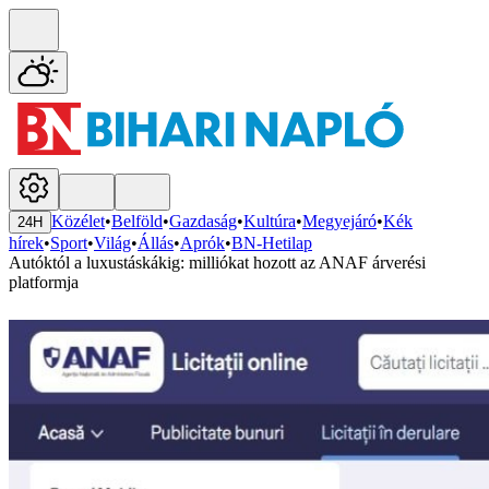
Közélet
•
Belföld
•
Gazdaság
•
Kultúra
•
Megyejáró
•
Kék
24H
hírek
•
Sport
•
Világ
•
Állás
•
Aprók
•
BN-Hetilap
Autóktól a luxustáskákig: milliókat hozott az ANAF árverési
platformja