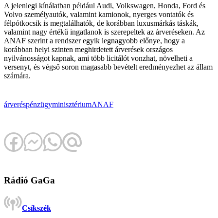
A jelenlegi kínálatban például Audi, Volkswagen, Honda, Ford és
Volvo személyautók, valamint kamionok, nyerges vontatók és
félpótkocsik is megtalálhatók, de korábban luxusmárkás táskák,
valamint nagy értékű ingatlanok is szerepeltek az árveréseken. Az
ANAF szerint a rendszer egyik legnagyobb előnye, hogy a
korábban helyi szinten meghirdetett árverések országos
nyilvánosságot kapnak, ami több licitálót vonzhat, növelheti a
versenyt, és végső soron magasabb bevételt eredményezhet az állam
számára.
árverés
pénzügyminisztérium
ANAF
Rádió GaGa
Csíkszék