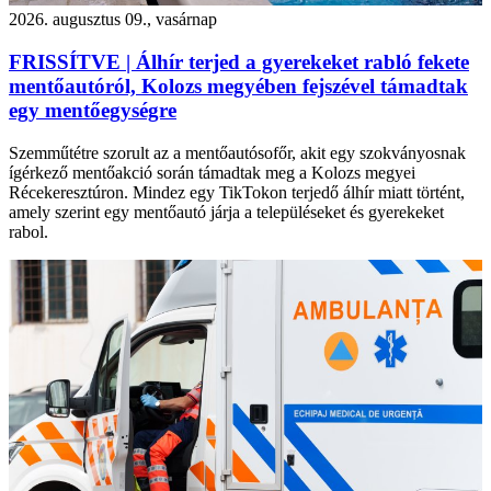
2026. augusztus 09., vasárnap
FRISSÍTVE | Álhír terjed a gyerekeket rabló fekete
mentőautóról, Kolozs megyében fejszével támadtak
egy mentőegységre
Szemműtétre szorult az a mentőautósofőr, akit egy szokványosnak
ígérkező mentőakció során támadtak meg a Kolozs megyei
Récekeresztúron. Mindez egy TikTokon terjedő álhír miatt történt,
amely szerint egy mentőautó járja a településeket és gyerekeket
rabol.