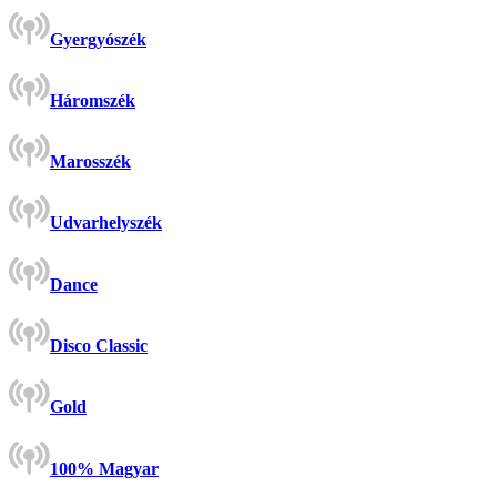
Gyergyószék
Háromszék
Marosszék
Udvarhelyszék
Dance
Disco Classic
Gold
100% Magyar