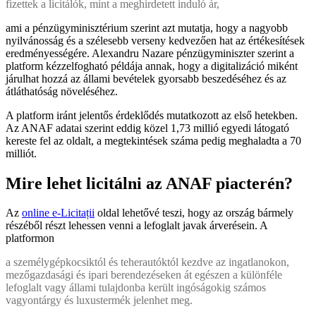
fizettek a licitálók, mint a meghirdetett induló ár,
ami a pénzügyminisztérium szerint azt mutatja, hogy a nagyobb
nyilvánosság és a szélesebb verseny kedvezően hat az értékesítések
eredményességére. Alexandru Nazare pénzügyminiszter szerint a
platform kézzelfogható példája annak, hogy a digitalizáció miként
járulhat hozzá az állami bevételek gyorsabb beszedéséhez és az
átláthatóság növeléséhez.
A platform iránt jelentős érdeklődés mutatkozott az első hetekben.
Az ANAF adatai szerint eddig közel 1,73 millió egyedi látogató
kereste fel az oldalt, a megtekintések száma pedig meghaladta a 70
milliót.
Mire lehet licitálni az ANAF piacterén?
Az
online e-Licitații
oldal lehetővé teszi, hogy az ország bármely
részéből részt lehessen venni a lefoglalt javak árverésein. A
platformon
a személygépkocsiktól és teherautóktól kezdve az ingatlanokon,
mezőgazdasági és ipari berendezéseken át egészen a különféle
lefoglalt vagy állami tulajdonba került ingóságokig számos
vagyontárgy és luxustermék jelenhet meg.