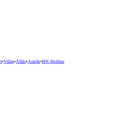
t
•
Világ
•
Állás
•
Aprók
•
BN-Hetilap