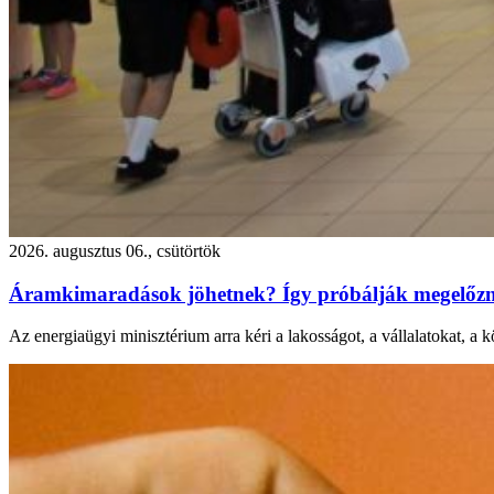
2026. augusztus 06., csütörtök
Áramkimaradások jöhetnek? Így próbálják megelőzni
Az energiaügyi minisztérium arra kéri a lakosságot, a vállalatokat, a