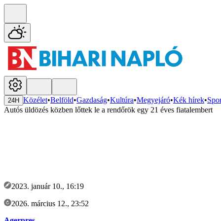
Közélet
•
Belföld
•
Gazdaság
•
Kultúra
•
Megyejáró
•
Kék hírek
•
Spor
24H
Autós üldözés közben lőttek le a rendőrök egy 21 éves fiatalembert
2023. január 10., 16:19
2026. március 12., 23:52
Agerpres