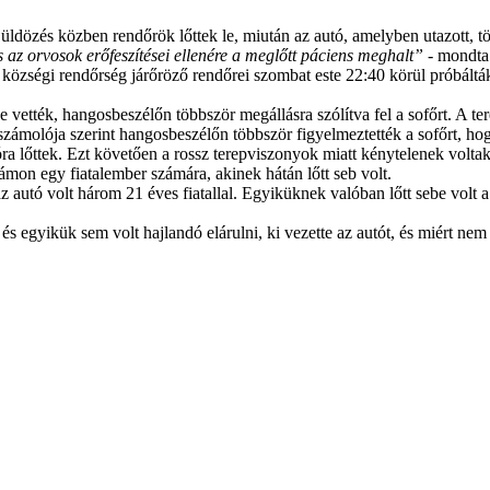
üldözés közben rendőrök lőttek le, miután az autó, amelyben utazott, tö
az orvosok erőfeszítései ellenére a meglőtt páciens meghalt”
- mondta
 községi rendőrség járőröző rendőrei szombat este 22:40 körül próbált
vették, hangosbeszélőn többször megállásra szólítva fel a sofőrt. A tere
eszámolója szerint hangosbeszélőn többször figyelmeztették a sofőrt, h
a lőttek. Ezt követően a rossz terepviszonyok miatt kénytelenek voltak
ámon egy fiatalember számára, akinek hátán lőtt seb volt.
z autó volt három 21 éves fiatallal. Egyiküknek valóban lőtt sebe volt a
és egyikük sem volt hajlandó elárulni, ki vezette az autót, és miért nem á