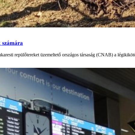
k számára
bukaresti repülőtereket üzemeltető országos társaság (CNAB) a légikikö