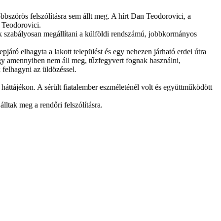
bbszörös felszólításra sem állt meg. A hírt Dan Teodorovici, a
 Teodorovici.
ák szabályosan megállítani a külföldi rendszámú, jobbkormányos
pjáró elhagyta a lakott települést és egy nehezen járható erdei útra
ogy amennyiben nem áll meg, tűzfegyvert fognak használni,
 felhagyni az üldözéssel.
 háttájékon. A sérült fiatalember eszméleténél volt és együttműködött
lltak meg a rendőri felszólításra.