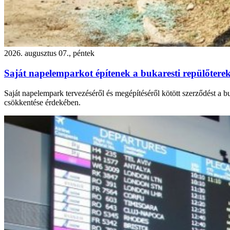
2026. augusztus 07., péntek
Saját napelemparkot építenek a bukaresti repülőtere
Saját napelempark tervezéséről és megépítéséről kötött szerződést a 
csökkentése érdekében.