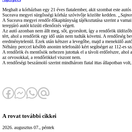
Meghalt a kórházban egy 21 éves fiatalember, akit szombat este autós 
Suceava megyei sürgősségi kórház szóvivője közölte kedden.
„Sajnos 
A Suceava megyei rendőr-főkapitányság tájékoztatása szerint a vamai
terepjáró autót közúti ellenőrzés végett.
Az autó azonban nem állt meg, sőt, gyorsított, így a rendőrök üldözőbe 
tért, ahol a rendőrök egy idő után nem tudták követni. A rendőrség b
eredménytelenül. Ezek után kétszer a levegőbe, majd a menekülő autór
Néhány perccel később anonim telefonáló kért segítséget az 112-es sz
A rendőrök és mentősök nehezen jutottak el a távoli erdőrészre, ahol a
az orvosokkal, a rendőrökkel viszont nem.
A rendőrségi beszámoló szerint mindhárom fiatal ittas állapotban volt, 
A rovat további cikkei
2026. augusztus 07., péntek