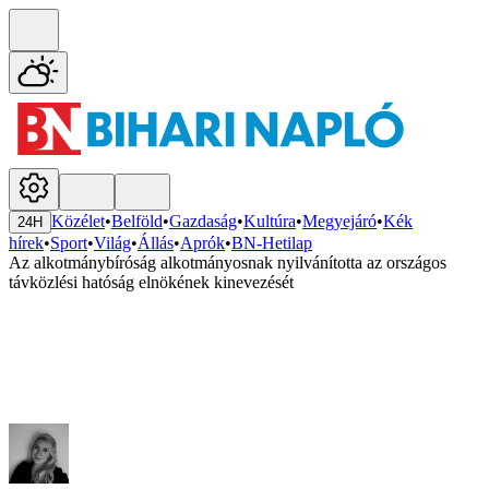
Közélet
•
Belföld
•
Gazdaság
•
Kultúra
•
Megyejáró
•
Kék
24H
hírek
•
Sport
•
Világ
•
Állás
•
Aprók
•
BN-Hetilap
Az alkotmánybíróság alkotmányosnak nyilvánította az országos
távközlési hatóság elnökének kinevezését