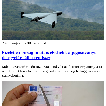
2026. augusztus 08., szombat
Fizetetlen bírság miatt is elvehetik a jogosítványt –
de egyelőre áll a rendszer
Már a bevezetése előtt bizonytalanná vált az új rendszer, amely a ki
nem fizetett közlekedési bírságokat a vezetési jog felfüggesztésével
szankcionálná.