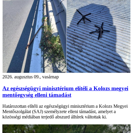
2026. augusztus 09., vasárnap
Az egészségügyi minisztérium elítéli a Kolozs megyei
mentőegység elleni támadást
Határozottan elítéli az egészségügyi minisztérium a Kolozs Megyei
Mentőszolgálat (SAJ) személyzete elleni támadást, amelyet a
közösségi médiában terjedő abszurd álhírek váltottak ki.