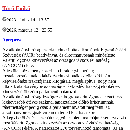
Törő Enikő
2023. június 14., 13:57
2026. március 12., 23:55
Agerpres
Az alkotmánybíróság szerdán elutasította a Románok Egyesüléséért
Szövetség (AUR) beadványát, és alkotmányosnak minősítette
Valeriu Zgonea kinevezését az országos távközlési hatóság
(ANCOM) élére.
A testület közleménye szerint a bírák egyhangúlag
megalapozatlannak találták és elutasították az ellenzéki párt
képviselőházi frakciójának kifogásait, megállapítva, hogy nem
ütközik alaptörvénybe az országos távközlési hatóság elnökének
kinevezéséről szóló parlamenti határozat.
Az alkotmánybíróság leszögezte, hogy Valeriu Zgonea eleget tesz a
legkevesebb ötéves szakmai tapasztalatot előíró kritériumnak,
rátermettségét pedig csak a parlament hivatott megítélni, az
alkotmánybíróságnak erre nem terjed ki a hatásköre.
A képviselőház és a szenátus együttes plénuma május 9-én szavazta
meg Valeriu Zgonea kinevezését az országos távközlési hatóság
(ANCOM) élére. A határozatot 270 törvényhozó támogatta, 33-an