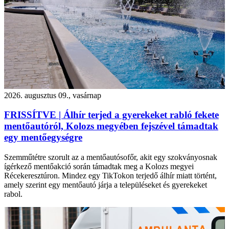
2026. augusztus 09., vasárnap
FRISSÍTVE | Álhír terjed a gyerekeket rabló fekete
mentőautóról, Kolozs megyében fejszével támadtak
egy mentőegységre
Szemműtétre szorult az a mentőautósofőr, akit egy szokványosnak
ígérkező mentőakció során támadtak meg a Kolozs megyei
Récekeresztúron. Mindez egy TikTokon terjedő álhír miatt történt,
amely szerint egy mentőautó járja a településeket és gyerekeket
rabol.