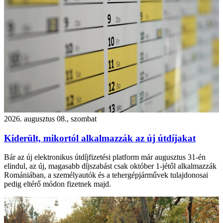
2026. augusztus 08., szombat
Kiderült, mikortól alkalmazzák az új útdíjakat
Bár az új elektronikus útdíjfizetési platform már augusztus 31-én
elindul, az új, magasabb díjszabást csak október 1-jétől alkalmazzák
Romániában, a személyautók és a tehergépjárművek tulajdonosai
pedig eltérő módon fizetnek majd.