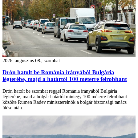
2026. augusztus 08., szombat
Drón hatolt be Románia irányából Bulgária
légterébe, majd a határtól 100 méterre felrobbant
Drón hatolt be szombat reggel Románia irányából Bulgária
légterébe, majd a bolgár határtól mintegy 100 méterre felrobbant –
közölte Rumen Radev miniszterelnök a bolgár biztonsági tanács
ülése után.