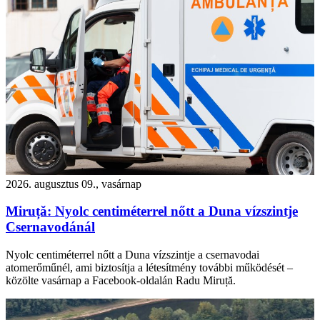
2026. augusztus 09., vasárnap
Miruță: Nyolc centiméterrel nőtt a Duna vízszintje
Csernavodánál
Nyolc centiméterrel nőtt a Duna vízszintje a csernavodai
atomerőműnél, ami biztosítja a létesítmény további működését –
közölte vasárnap a Facebook-oldalán Radu Miruță.