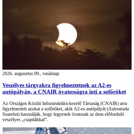
2026. augusztus 09., vasárnap
Veszélyes tárgyakra figyelmeztetnek az A2-es
autópályán, a CNAIR óvatosságra inti a sofőröket
Az Országos Közúti Infrastruktúra-kezelő Társaság (CNAIR) arra
figyelmezteti azokat a sofőröket, akik A2-es autópályát (Autostrada
Soarelui) használják, hogy legyenek óvatosak az úton előforduló
veszélyes „csapdákkal”.