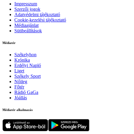
Impresszum
Szerzői jogok
Adatvédelmi tájékoztató
Cookie-kezelési tájékoztató
Médiaajánlat
Sütibeállítások
Médiatér
Székelyhon
Krónika
Erdélyi Napló
Liget
Székely Sport
Nőileg
Főtér
Rádió GaGa
Jóállás
Médiatér alkalmazás