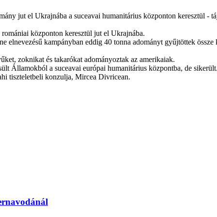
ny jut el Ukrajnába a suceavai humanitárius központon keresztül - táj
 romániai központon keresztül jut el Ukrajnába.
e elnevezésű kampányban eddig 40 tonna adományt gyűjtöttek össze köze
ztyűket, zoknikat és takarókat adományoztak az amerikaiak.
gyesült Államokból a suceavai európai humanitárius központba, de sike
 tiszteletbeli konzulja, Mircea Divricean.
sernavodánál