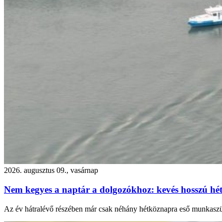
2026. augusztus 09., vasárnap
Nem kegyes a naptár a dolgozókhoz: kevés hosszú hé
Az év hátralévő részében már csak néhány hétköznapra eső munkaszün