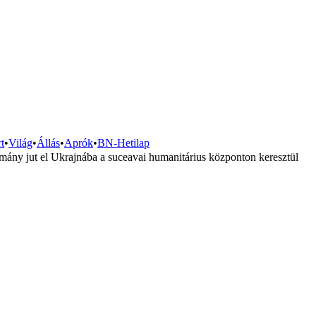
t
•
Világ
•
Állás
•
Aprók
•
BN-Hetilap
ány jut el Ukrajnába a suceavai humanitárius központon keresztül