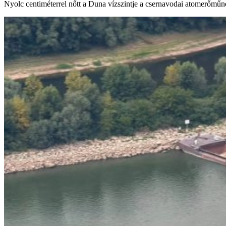
Nyolc centiméterrel nőtt a Duna vízszintje a csernavodai atomerőműné