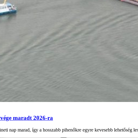
tvége maradt 2026-ra
eti nap marad, így a hosszabb pihenőkre egyre kevesebb lehetőség les