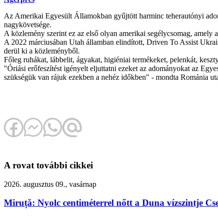
Az Amerikai Egyesült Államokban gyűjtött harminc teherautónyi adomá
nagykövetsége.
A közlemény szerint ez az első olyan amerikai segélycsomag, amely a
A 2022 márciusában Utah államban elindított, Driven To Assist Ukrain
derül ki a közleményből.
Főleg ruhákat, lábbelit, ágyakat, higiéniai termékeket, pelenkát, kes
"Óriási erőfeszítést igényelt eljuttatni ezeket az adományokat az E
szükségük van rájuk ezekben a nehéz időkben" - mondta Románia utahi
A rovat további cikkei
2026. augusztus 09., vasárnap
Miruță: Nyolc centiméterrel nőtt a Duna vízszintje C