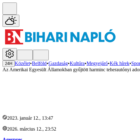
Közélet
•
Belföld
•
Gazdaság
•
Kultúra
•
Megyejáró
•
Kék hírek
•
Spor
24H
Az Amerikai Egyesült Államokban gyűjtött harminc teherautónyi adom
2023. január 12., 13:47
2026. március 12., 23:52
Agerpres