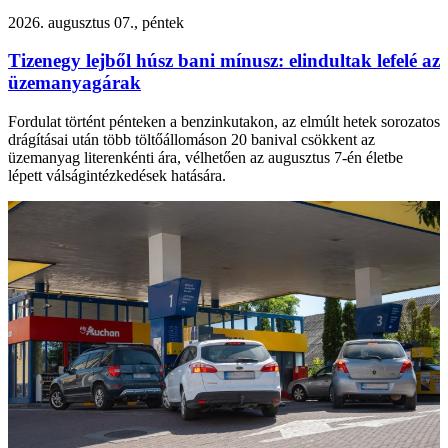
2026. augusztus 07., péntek
Tizenegy lejből húsz bani mínusz: elindultak lefelé az
üzemanyagárak
Fordulat történt pénteken a benzinkutakon, az elmúlt hetek sorozatos
drágításai után több töltőállomáson 20 banival csökkent az
üzemanyag literenkénti ára, vélhetően az augusztus 7-én életbe
lépett válságintézkedések hatására.