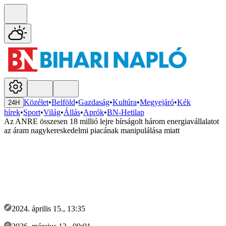
Közélet
•
Belföld
•
Gazdaság
•
Kultúra
•
Megyejáró
•
Kék
24H
hírek
•
Sport
•
Világ
•
Állás
•
Aprók
•
BN-Hetilap
Az ANRE összesen 18 millió lejre bírságolt három energiavállalatot
az áram nagykereskedelmi piacának manipulálása miatt
2024. április 15., 13:35