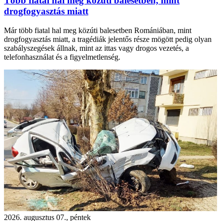
Több fiatal hal meg közúti balesetben, mint
drogfogyasztás miatt
Már több fiatal hal meg közúti balesetben Romániában, mint
drogfogyasztás miatt, a tragédiák jelentős része mögött pedig olyan
szabályszegések állnak, mint az ittas vagy drogos vezetés, a
telefonhasználat és a figyelmetlenség.
2026. augusztus 07., péntek