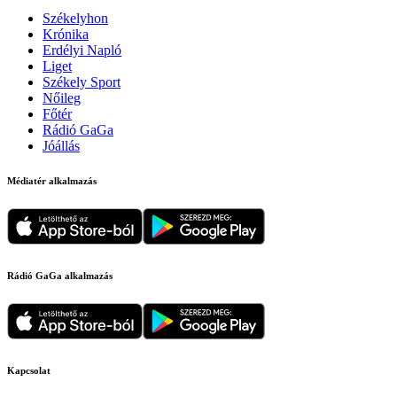
Székelyhon
Krónika
Erdélyi Napló
Liget
Székely Sport
Nőileg
Főtér
Rádió GaGa
Jóállás
Médiatér alkalmazás
Rádió GaGa alkalmazás
Kapcsolat