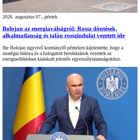
2026. augusztus 07., péntek
Bolojan az energiaválságról: Rossz döntések,
alkalmatlanság és talán rosszindulat vezetett ide
Ilie Bolojan ügyvivő kormányfő pénteken kijelentette, hogy a
stratégia hiánya és a halogatott beruházások vezettek az
energiaellátásban kialakult jelentős egyensúlytalanságokhoz.