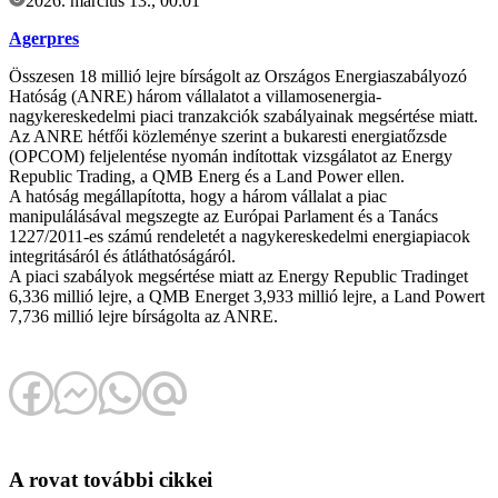
2026. március 13., 00:01
Agerpres
Összesen 18 millió lejre bírságolt az Országos Energiaszabályozó
Hatóság (ANRE) három vállalatot a villamosenergia-
nagykereskedelmi piaci tranzakciók szabályainak megsértése miatt.
Az ANRE hétfői közleménye szerint a bukaresti energiatőzsde
(OPCOM) feljelentése nyomán indítottak vizsgálatot az Energy
Republic Trading, a QMB Energ és a Land Power ellen.
A hatóság megállapította, hogy a három vállalat a piac
manipulálásával megszegte az Európai Parlament és a Tanács
1227/2011-es számú rendeletét a nagykereskedelmi energiapiacok
integritásáról és átláthatóságáról.
A piaci szabályok megsértése miatt az Energy Republic Tradinget
6,336 millió lejre, a QMB Energet 3,933 millió lejre, a Land Powert
7,736 millió lejre bírságolta az ANRE.
A rovat további cikkei