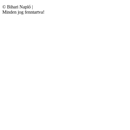
©
Bihari Napló
|
Minden jog fenntartva!