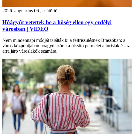
2026. augusztus 06., csütörtök
Hóágyút vetettek be a hőség ellen egy erdélyi
városban | VIDEÓ
Nem mindennapi módját találták ki a felfrissülésnek Brassóban: a
város központjában hóágyú szórja a frissítő permetet a turisták és az
arra járó városlakók számára.