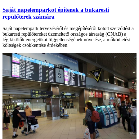
Saját napelemparkot építenek a bukaresti
repülőterek számára
Saját napelempark tervezéséről és megépítéséről kötött szerződést a
bukaresti repülőtereket üzemeltető országos társaság (CNAB) a
légikikötők energetikai függetlenségének növelése, a működtetési
költségek csökkentése érdekében.