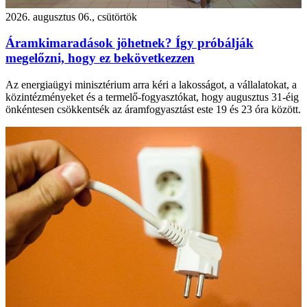
2026. augusztus 06., csütörtök
Áramkimaradások jöhetnek? Így próbálják
megelőzni, hogy ez bekövetkezzen
Az energiaügyi minisztérium arra kéri a lakosságot, a vállalatokat, a
közintézményeket és a termelő-fogyasztókat, hogy augusztus 31-éig
önkéntesen csökkentsék az áramfogyasztást este 19 és 23 óra között.