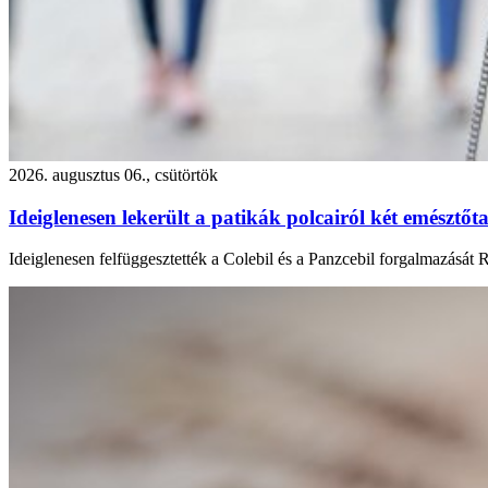
2026. augusztus 06., csütörtök
Ideiglenesen lekerült a patikák polcairól két emésztőta
Ideiglenesen felfüggesztették a Colebil és a Panzcebil forgalmazását 