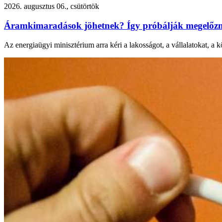
2026. augusztus 06., csütörtök
Áramkimaradások jöhetnek? Így próbálják megelőzni
Az energiaügyi minisztérium arra kéri a lakosságot, a vállalatokat, a