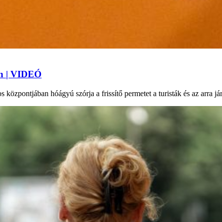
an | VIDEÓ
 központjában hóágyú szórja a frissítő permetet a turisták és az arra j