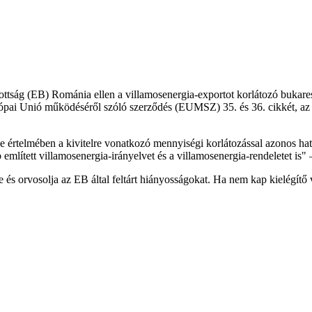
Bizottság (EB) Románia ellen a villamosenergia-exportot korlátozó bukar
urópai Unió működéséről szóló szerződés (EUMSZ) 35. és 36. cikkét, az 
e értelmében a kivitelre vonatkozó mennyiségi korlátozással azonos 
említett villamosenergia-irányelvet és a villamosenergia-rendeletet is
és orvosolja az EB által feltárt hiányosságokat. Ha nem kap kielégítő v