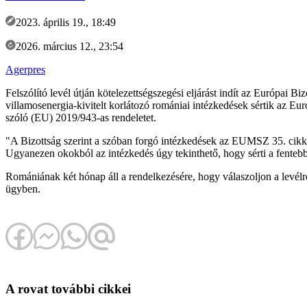
2023. április 19., 18:49
2026. március 12., 23:54
Agerpres
Felszólító levél útján kötelezettségszegési eljárást indít az Európai 
villamosenergia-kivitelt korlátozó romániai intézkedések sértik az E
szóló (EU) 2019/943-as rendeletet.
"A Bizottság szerint a szóban forgó intézkedések az EUMSZ 35. cikk
Ugyanezen okokból az intézkedés úgy tekinthető, hogy sérti a fentebb 
Romániának két hónap áll a rendelkezésére, hogy válaszoljon a levélre 
ügyben.
A rovat további cikkei