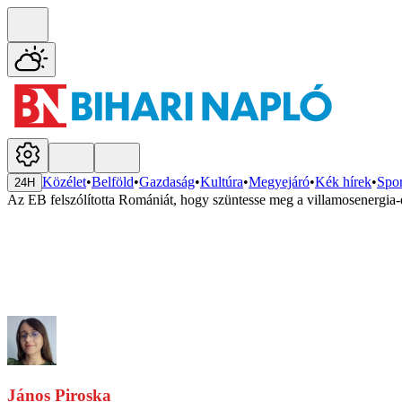
Közélet
•
Belföld
•
Gazdaság
•
Kultúra
•
Megyejáró
•
Kék hírek
•
Spor
24H
Az EB felszólította Romániát, hogy szüntesse meg a villamosenergia-
János Piroska