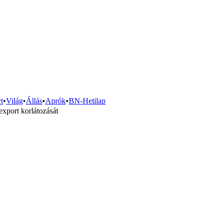
t
•
Világ
•
Állás
•
Aprók
•
BN-Hetilap
export korlátozását