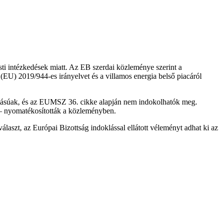
esti intézkedések miatt. Az EB szerdai közleménye szerint a
(EU) 2019/944-es irányelvet és a villamos energia belső piacáról
hatásúak, és az EUMSZ 36. cikke alapján nem indokolhatók meg.
" – nyomatékosították a közleményben.
álaszt, az Európai Bizottság indoklással ellátott véleményt adhat ki az