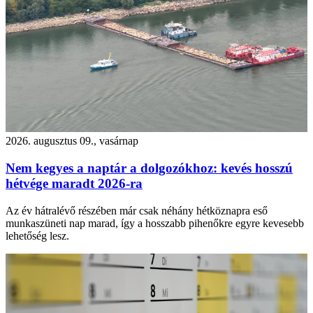
2026. augusztus 09., vasárnap
Nem kegyes a naptár a dolgozókhoz: kevés hosszú
hétvége maradt 2026-ra
Az év hátralévő részében már csak néhány hétköznapra eső
munkaszüneti nap marad, így a hosszabb pihenőkre egyre kevesebb
lehetőség lesz.