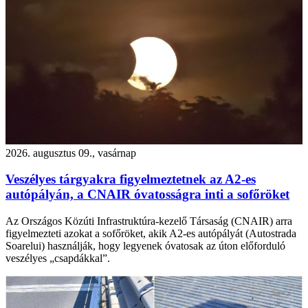
2026. augusztus 09., vasárnap
Veszélyes tárgyakra figyelmeztetnek az A2-es
autópályán, a CNAIR óvatosságra inti a sofőröket
Az Országos Közúti Infrastruktúra-kezelő Társaság (CNAIR) arra
figyelmezteti azokat a sofőröket, akik A2-es autópályát (Autostrada
Soarelui) használják, hogy legyenek óvatosak az úton előforduló
veszélyes „csapdákkal”.