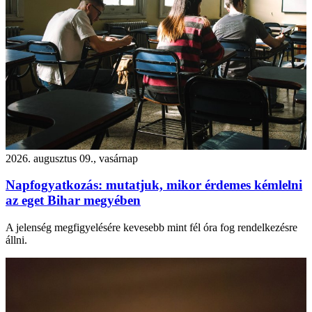
2026. augusztus 09., vasárnap
Napfogyatkozás: mutatjuk, mikor érdemes kémlelni
az eget Bihar megyében
A jelenség megfigyelésére kevesebb mint fél óra fog rendelkezésre
állni.