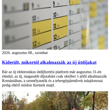
2026. augusztus 08., szombat
Kiderült, mikortól alkalmazzák az új útdíjakat
Bár az új elektronikus útdíjfizetési platform már augusztus 31-én
elindul, az új, magasabb díjszabást csak október 1-jétől alkalmazzák
Romániában, a személyautók és a tehergépjárművek tulajdonosai
pedig eltérő módon fizetnek majd.