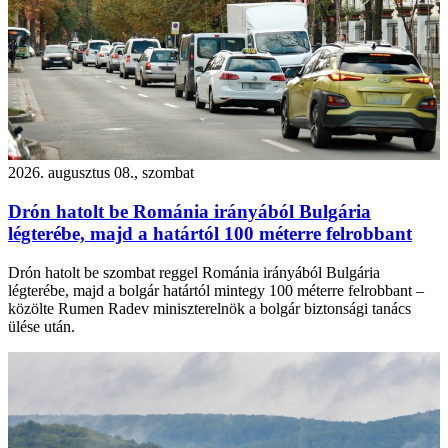
2026. augusztus 08., szombat
Drón hatolt be Románia irányából Bulgária
légterébe, majd a határtól 100 méterre felrobbant
Drón hatolt be szombat reggel Románia irányából Bulgária
légterébe, majd a bolgár határtól mintegy 100 méterre felrobbant –
közölte Rumen Radev miniszterelnök a bolgár biztonsági tanács
ülése után.