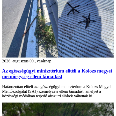
2026. augusztus 09., vasárnap
Az egészségügyi minisztérium elítéli a Kolozs megyei
mentőegység elleni támadást
Határozottan elítéli az egészségügyi minisztérium a Kolozs Megyei
Mentőszolgálat (SAJ) személyzete elleni támadást, amelyet a
közösségi médiában terjedő abszurd álhírek váltottak ki.