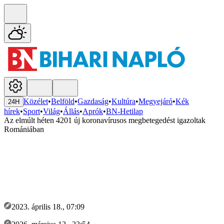
Közélet
•
Belföld
•
Gazdaság
•
Kultúra
•
Megyejáró
•
Kék
24H
hírek
•
Sport
•
Világ
•
Állás
•
Aprók
•
BN-Hetilap
Az elmúlt héten 4201 új koronavírusos megbetegedést igazoltak
Romániában
2023. április 18., 07:09