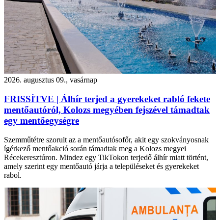
2026. augusztus 09., vasárnap
FRISSÍTVE | Álhír terjed a gyerekeket rabló fekete
mentőautóról, Kolozs megyében fejszével támadtak
egy mentőegységre
Szemműtétre szorult az a mentőautósofőr, akit egy szokványosnak
ígérkező mentőakció során támadtak meg a Kolozs megyei
Récekeresztúron. Mindez egy TikTokon terjedő álhír miatt történt,
amely szerint egy mentőautó járja a településeket és gyerekeket
rabol.