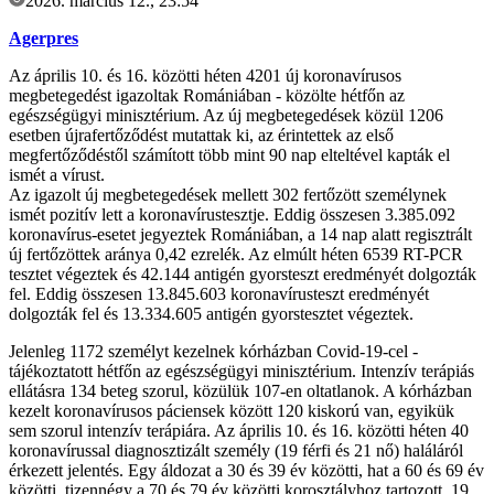
2026. március 12., 23:54
Agerpres
Az április 10. és 16. közötti héten 4201 új koronavírusos
megbetegedést igazoltak Romániában - közölte hétfőn az
egészségügyi minisztérium. Az új megbetegedések közül 1206
esetben újrafertőződést mutattak ki, az érintettek az első
megfertőződéstől számított több mint 90 nap elteltével kapták el
ismét a vírust.
Az igazolt új megbetegedések mellett 302 fertőzött személynek
ismét pozitív lett a koronavírustesztje. Eddig összesen 3.385.092
koronavírus-esetet jegyeztek Romániában, a 14 nap alatt regisztrált
új fertőzöttek aránya 0,42 ezrelék. Az elmúlt héten 6539 RT-PCR
tesztet végeztek és 42.144 antigén gyorsteszt eredményét dolgozták
fel. Eddig összesen 13.845.603 koronavírusteszt eredményét
dolgozták fel és 13.334.605 antigén gyorstesztet végeztek.
Jelenleg 1172 személyt kezelnek kórházban Covid-19-cel -
tájékoztatott hétfőn az egészségügyi minisztérium. Intenzív terápiás
ellátásra 134 beteg szorul, közülük 107-en oltatlanok. A kórházban
kezelt koronavírusos páciensek között 120 kiskorú van, egyikük
sem szorul intenzív terápiára. Az április 10. és 16. közötti héten 40
koronavírussal diagnosztizált személy (19 férfi és 21 nő) haláláról
érkezett jelentés. Egy áldozat a 30 és 39 év közötti, hat a 60 és 69 év
közötti, tizennégy a 70 és 79 év közötti korosztályhoz tartozott, 19