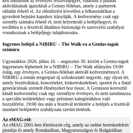
kell mutatniuk az érvényes fesztiváljegyet, valamint a juttatás
aktiválásának igazolását a Genius fiókban, amely a partnerek
oldalán érhető el. Az ellenőrzést követően a felhasználókat a
gyorsított bejutási kapuhoz irányítják. A kedvezmény csak egy
személy számára érhető el, nem helyettesíti a belépőjegyet, és
továbbra is a fesztivál általános biztonsági és szervezési szabályai
vonatkoznak a belépőjegy tulajdonosára.
Ingyenes belépő a NIBIRU – The Walk-ra a Genius-tagok
számára
Ugyanakkor 2026. július 16. – augusztus 30. között a Genius-tagok
ingyenesen léphetnek be a NIBIRU – The Walk sétányára 19:00
óráig, egy érvényes, a Genius-fiókban aktivált kedvezménnyel. A
NIBIRU a román tengerpart új szórakoztató negyede, egy olyan tér,
amely fesztiválokat, koncerteket, kiskereskedelmet, sportot és a fiatal
generációnak szentelt élményeket hoz össze. A Geniuson keresztül
kínált kedvezmény csak egy személyre érvényes, és nem tartalmazza
a speciális területekhez vagy prémium kategóriákhoz való
hozzáférést. 19:00 óra után a fesztivál területére a belépés a fesztivál
standard beléptetési szabályzata szerint történik.
Az eMAG-ról:
Az eMAG 2001-ben létrehozott cég, amely az online kereskedelem
pionírja és amely Romániában, Magyarországon és Bulgáriában