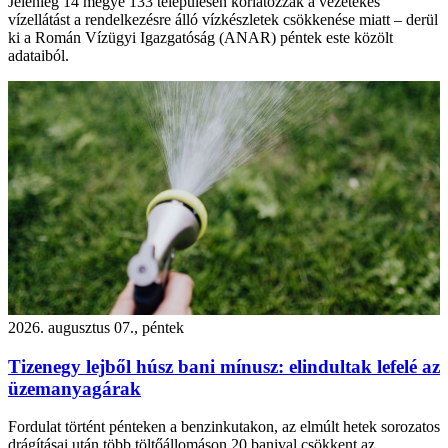
Jelenleg 14 megye 133 településén korlátozzák a vezetékes
vízellátást a rendelkezésre álló vízkészletek csökkenése miatt – derül
ki a Román Vízügyi Igazgatóság (ANAR) péntek este közölt
adataiból.
2026. augusztus 07., péntek
Tizenegy lejből húsz bani mínusz: elindultak lefelé az
üzemanyagárak
Fordulat történt pénteken a benzinkutakon, az elmúlt hetek sorozatos
drágításai után több töltőállomáson 20 banival csökkent az