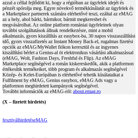
azzal a céllal fejlődött ki, hogy a régióban az ügyfelek idejét és
pénzét spórolja meg. Egyre növekvő termékkínálatát az ügyfelek és
a Marketplace partnerek számára elérhetővé teszi, ezáltal az eMAG
az a hely, ahol bárki, bármikor, bármit megkereshet és
megvásárolhat. Az online platform romániai ügyfeleinek olyan
további szolgáltatások állnak rendelkezésre, mint a mobil
alkalmazás, gyors kiszállítás az easybox-ba, 30 napos visszaszállítási
idő, gyors visszafizetés az Instant Money Back-el, rugalmas fizetési
opciók az eMAG/MyWallet fiókon keresztül és az ingyenes
kiszállítási bérlet a Genius-al öt elektronikus vásárlási alkalmazással
(eMAG, Wolt, Fashion Days, Freshful és Flip). Az eMAG
Marketplace segítségével a román kiskereskedők, akik a platformon
értékesítik termékeiket, több program és alkalmazás segítségével
Közép- és Kelet-Európában is elérhetővé tehetik kínálataikat a
Fulfilment by eMAG, Genius easybox, eMAG Ads vagy a
platformon meghirdetett kampányok segítségével.
További információk az eMAG-ról:
about.emag.ro
(X – fizetett hirdetés)
fesztivál
hirdetés
eMAG