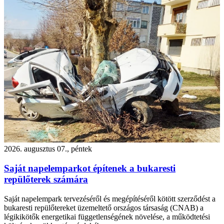
2026. augusztus 07., péntek
Saját napelemparkot építenek a bukaresti
repülőterek számára
Saját napelempark tervezéséről és megépítéséről kötött szerződést a
bukaresti repülőtereket üzemeltető országos társaság (CNAB) a
légikikötők energetikai függetlenségének növelése, a működtetési