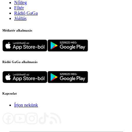
Nőileg
Főtér
Rádió GaGa
Jóállás
Médiatér alkalmazás
Rádió GaGa alkalmazás
Kapcsolat
Írjon nekünk