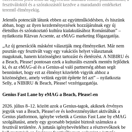
fesztiváloktól és a szórakozástól kezdve a maradandó emlékeket
teremtő élményekig.
Jelentős potenciált látunk ebben az együttműködésben, és hiszünk
abban, hogy az ilyen kezdeményezések hozzájárulnak egy új
életstílus és szórakoztató kultúra kialakulásához Romániában” –
nyilatkozta Răzvan Acsente, az eMAG marketing főigazgatója.
„Az új generációk másként választják meg élményeiket. Már nem
pusztán egy fesztivált vagy egy vakációs helyet választanak
maguknak, hanem közösséghez tartozást és életérzést. A NIBIRU és
a Beach, Please! pontosan ezek a kulturális eszmék mentén fejlődtek
ki, és az eMAG-al és a Genius-al való partnerség abban segít
bennünket, hogy ezt az élményt közelebb vigyük ahhoz a
közönséghez, amely velünk együtt építette fel azt” – nyilatkozta
Selly, a NIBIRU & Beach, Please! vezérigazgatója.
Genius Fast Lane by eMAG a Beach, Please!-en
2026. július 8–12. között azok a Genius-tagok, akiknek érvényes
jegyük van a Beach, Please!-re és kedvezményüket aktiválták a
Genius platformon, igénybe vehetik a Genius Fast Lane by eMAG
szolgáltatást, amely egy gyorsabb bejutást biztosít számukra a
fesztivál területére. A juttatás igénybevételéhez a résztvevőknek be