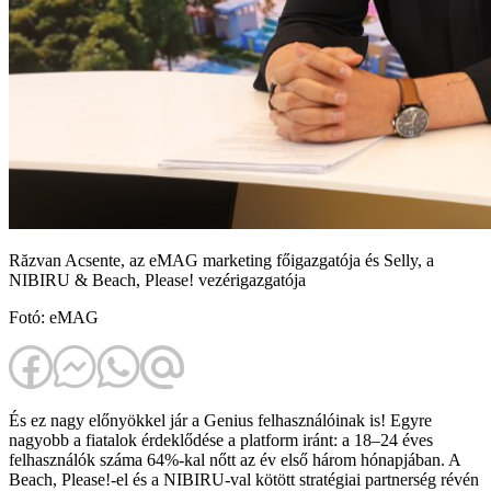
Răzvan Acsente, az eMAG marketing főigazgatója és Selly, a
NIBIRU & Beach, Please! vezérigazgatója
Fotó: eMAG
És ez nagy előnyökkel jár a Genius felhasználóinak is! Egyre
nagyobb a fiatalok érdeklődése a platform iránt: a 18–24 éves
felhasználók száma 64%-kal nőtt az év első három hónapjában. A
Beach, Please!-el és a NIBIRU-val kötött stratégiai partnerség révén