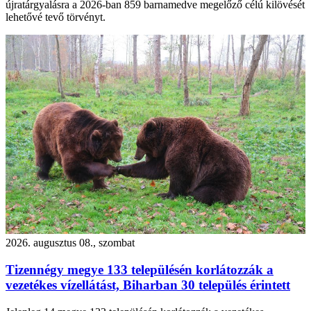
újratárgyalásra a 2026-ban 859 barnamedve megelőző célú kilövését
lehetővé tevő törvényt.
2026. augusztus 08., szombat
Tizennégy megye 133 településén korlátozzák a
vezetékes vízellátást, Biharban 30 település érintett