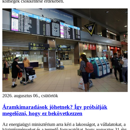
költségek csökkentése érdekében.
2026. augusztus 06., csütörtök
Áramkimaradások jöhetnek? Így próbálják
megelőzni, hogy ez bekövetkezzen
Az energiaügyi minisztérium arra kéri a lakosságot, a vállalatokat, a
közintézményeket és a termelő-fogyasztókat, hogy augusztus 31-éig