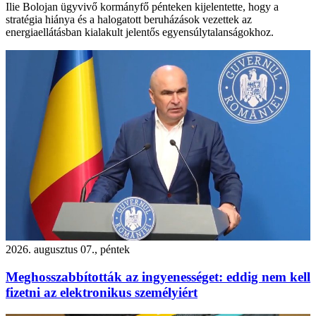
Ilie Bolojan ügyvivő kormányfő pénteken kijelentette, hogy a
stratégia hiánya és a halogatott beruházások vezettek az
energiaellátásban kialakult jelentős egyensúlytalanságokhoz.
2026. augusztus 07., péntek
Meghosszabbították az ingyenességet: eddig nem kell
fizetni az elektronikus személyiért