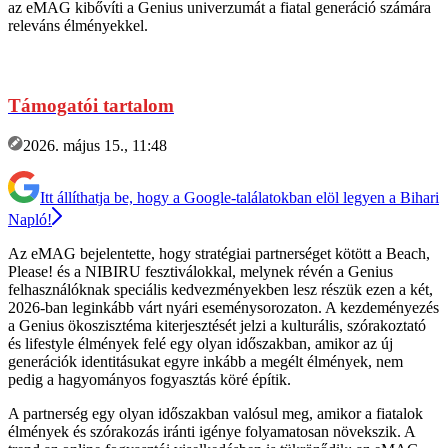
az eMAG kibővíti a Genius univerzumát a fiatal generáció számára
releváns élményekkel.
Támogatói tartalom
2026. május 15., 11:48
Itt állíthatja be, hogy a Google-találatokban elöl legyen a Bihari
Napló!
Az eMAG bejelentette, hogy stratégiai partnerséget kötött a Beach,
Please! és a NIBIRU fesztiválokkal, melynek révén a Genius
felhasználóknak speciális kedvezményekben lesz részük ezen a két,
2026-ban leginkább várt nyári eseménysorozaton. A kezdeményezés
a Genius ökoszisztéma kiterjesztését jelzi a kulturális, szórakoztató
és lifestyle élmények felé egy olyan időszakban, amikor az új
generációk identitásukat egyre inkább a megélt élmények, nem
pedig a hagyományos fogyasztás köré építik.
A partnerség egy olyan időszakban valósul meg, amikor a fiatalok
élmények és szórakozás iránti igénye folyamatosan növekszik. A