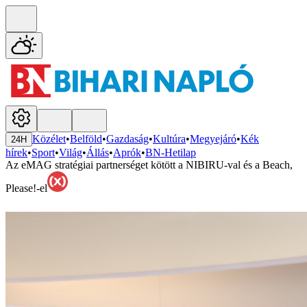
Közélet
•
Belföld
•
Gazdaság
•
Kultúra
•
Megyejáró
•
Kék
24H
hírek
•
Sport
•
Világ
•
Állás
•
Aprók
•
BN-Hetilap
Az eMAG stratégiai partnerséget kötött a NIBIRU-val és a Beach,
Please!-el