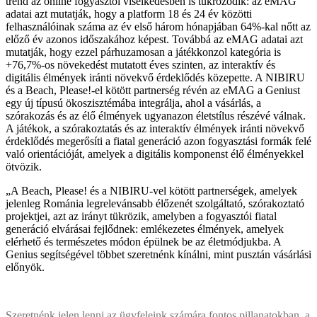
trend az online fogyasztói viselkedésben is tükröződik: az eMAG
adatai azt mutatják, hogy a platform 18 és 24 év közötti
felhasználóinak száma az év első három hónapjában 64%-kal nőtt az
előző év azonos időszakához képest. Továbbá az eMAG adatai azt
mutatják, hogy ezzel párhuzamosan a játékkonzol kategória is
+76,7%-os növekedést mutatott éves szinten, az interaktív és
digitális élmények iránti növekvő érdeklődés közepette. A NIBIRU
és a Beach, Please!-el kötött partnerség révén az eMAG a Geniust
egy új típusú ökoszisztémába integrálja, ahol a vásárlás, a
szórakozás és az élő élmények ugyanazon életstílus részévé válnak.
A játékok, a szórakoztatás és az interaktív élmények iránti növekvő
érdeklődés megerősíti a fiatal generáció azon fogyasztási formák felé
való orientációját, amelyek a digitális komponenst élő élményekkel
ötvözik.
„A Beach, Please! és a NIBIRU-vel kötött partnerségek, amelyek
jelenleg Románia legrelevánsabb élőzenét szolgáltató, szórakoztató
projektjei, azt az irányt tükrözik, amelyben a fogyasztói fiatal
generáció elvárásai fejlődnek: emlékezetes élmények, amelyek
elérhető és természetes módon épülnek be az életmódjukba. A
Genius segítségével többet szeretnénk kínálni, mint pusztán vásárlási
előnyök.
Szeretnénk jelen lenni az ügyfeleink számára fontos pillanatokban, a