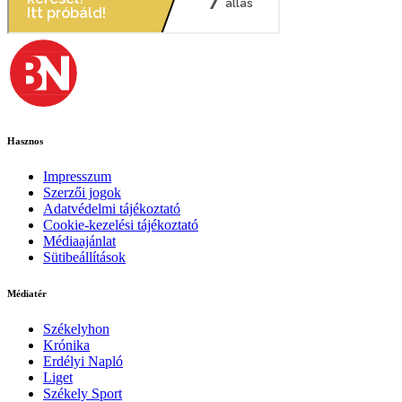
Hasznos
Impresszum
Szerzői jogok
Adatvédelmi tájékoztató
Cookie-kezelési tájékoztató
Médiaajánlat
Sütibeállítások
Médiatér
Székelyhon
Krónika
Erdélyi Napló
Liget
Székely Sport