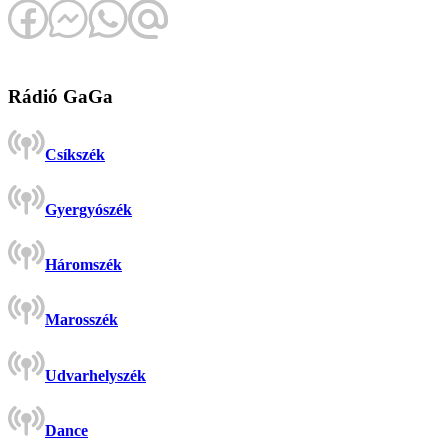
Rádió GaGa
Csíkszék
Gyergyószék
Háromszék
Marosszék
Udvarhelyszék
Dance