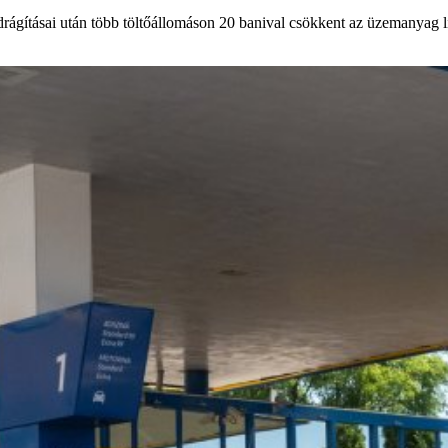
drágításai után több töltőállomáson 20 banival csökkent az üzemanyag lit