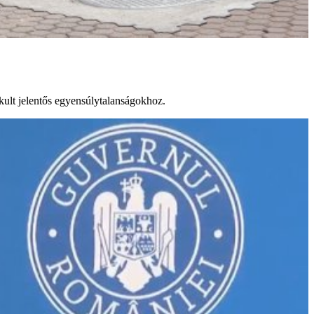
akult jelentős egyensúlytalanságokhoz.