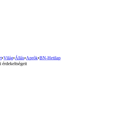
t
•
Világ
•
Állás
•
Aprók
•
BN-Hetilap
 érdekeltségeit