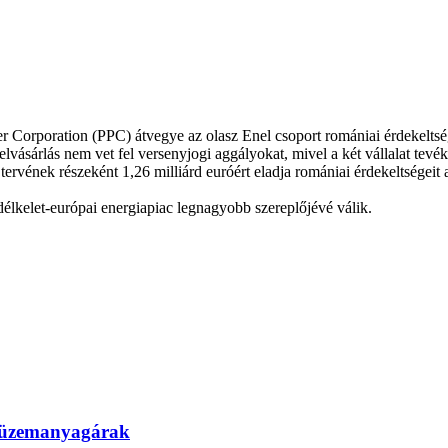
orporation (PPC) átvegye az olasz Enel csoport romániai érdekeltségeit 
elvásárlás nem vet fel versenyjogi aggályokat, mivel a két vállalat tevé
 tervének részeként 1,26 milliárd euróért eladja romániai érdekeltsége
 délkelet-európai energiapiac legnagyobb szereplőjévé válik.
az üzemanyagárak