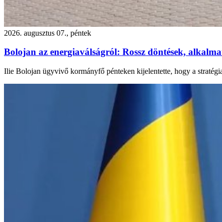
2026. augusztus 07., péntek
Bolojan az energiaválságról: Rossz döntések, alkalmatl
Ilie Bolojan ügyvivő kormányfő pénteken kijelentette, hogy a stratégi