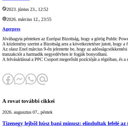
2023. június 23., 12:52
2026. március 12., 23:55
Agerpres
Jóváhagyta pénteken az Európai Bizottság, hogy a görög Public Power C
A közlemény szerint a Bizottság arra a következtetésre jutott, hogy a f
Az olasz Enel március 9-én jelentette be, hogy az adósságcsökkentési
tranzakciót a harmadik negyedévben le fogják bonyolítani.
A felvásárlással a PPC Csoport megerősíti pozícióját a régióban, és a
A rovat további cikkei
2026. augusztus 07., péntek
Tizenegy lejből húsz bani mínusz: elindultak lefelé 