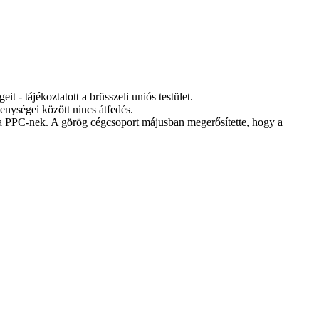
- tájékoztatott a brüsszeli uniós testület.
kenységei között nincs átfedés.
it a PPC-nek. A görög cégcsoport májusban megerősítette, hogy a