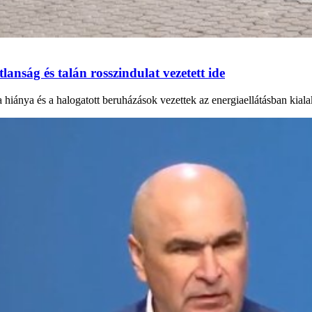
anság és talán rosszindulat vezetett ide
a hiánya és a halogatott beruházások vezettek az energiaellátásban kial