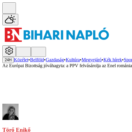
Közélet
•
Belföld
•
Gazdaság
•
Kultúra
•
Megyejáró
•
Kék hírek
•
Spor
24H
Az Európai Bizottság jóváhagyta: a PPV felvásárolja az Enel romániai
Törő Enikő