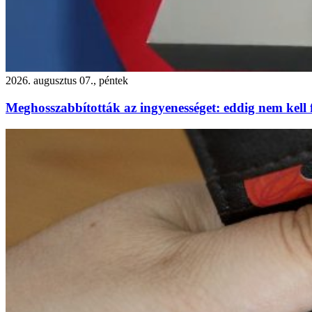
2026. augusztus 07., péntek
Meghosszabbították az ingyenességet: eddig nem kell f