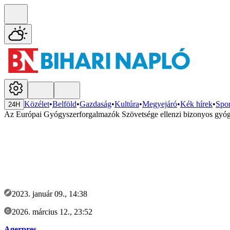
Közélet
•
Belföld
•
Gazdaság
•
Kultúra
•
Megyejáró
•
Kék hírek
•
Spor
24H
Az Európai Gyógyszerforgalmazók Szövetsége ellenzi bizonyos gyógys
2023. január 09., 14:38
2026. március 12., 23:52
Agerpres