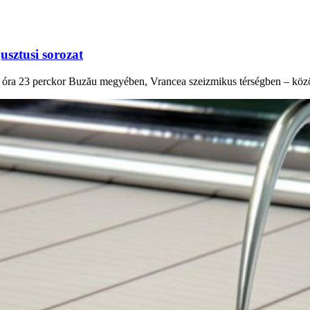
usztusi sorozat
14 óra 23 perckor Buzău megyében, Vrancea szeizmikus térségben – közö