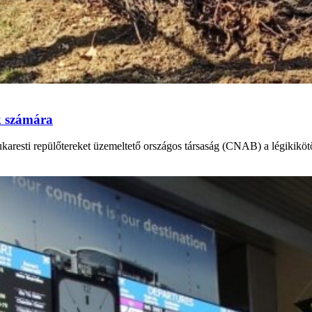
k számára
bukaresti repülőtereket üzemeltető országos társaság (CNAB) a légikikö