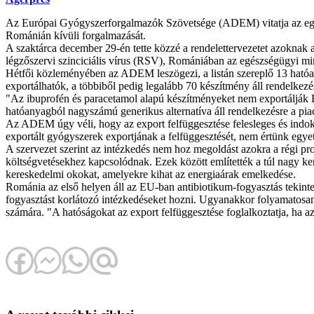
Az Európai Gyógyszerforgalmazók Szövetsége (ADEM) vitatja az egész
Románián kívüli forgalmazását.
A szaktárca december 29-én tette közzé a rendelettervezetet azoknak 
légzőszervi szinciciális vírus (RSV), Romániában az egészségügyi mini
Hétfői közleményében az ADEM leszögezi, a listán szereplő 13 hatóa
exportálhatók, a többiből pedig legalább 70 készítmény áll rendelkez
"Az ibuprofén és paracetamol alapú készítményeket nem exportálják 
hatóanyagból nagyszámú generikus alternatíva áll rendelkezésre a pi
Az ADEM úgy véli, hogy az export felfüggesztése felesleges és indoko
exportált gyógyszerek exportjának a felfüggesztését, nem értünk egyet
A szervezet szerint az intézkedés nem hoz megoldást azokra a régi pr
költségvetésekhez kapcsolódnak. Ezek között említették a túl nagy ke
kereskedelmi okokat, amelyekre kihat az energiaárak emelkedése.
Románia az első helyen áll az EU-ban antibiotikum-fogyasztás tekinte
fogyasztást korlátozó intézkedéseket hozni. Ugyanakkor folyamatosan
számára. "A hatóságokat az export felfüggesztése foglalkoztatja, h