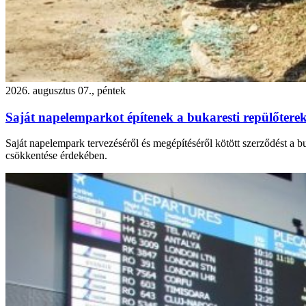
2026. augusztus 07., péntek
Saját napelemparkot építenek a bukaresti repülőtere
Saját napelempark tervezéséről és megépítéséről kötött szerződést a 
csökkentése érdekében.