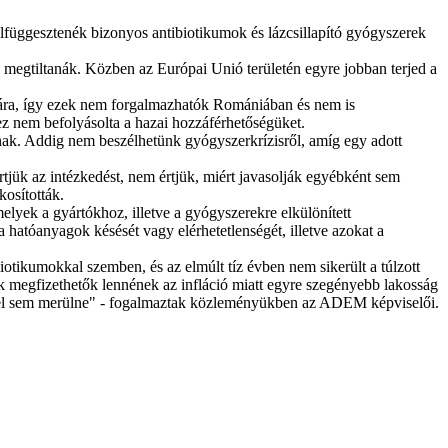
függesztenék bizonyos antibiotikumok és lázcsillapító gyógyszerek
 megtiltanák. Közben az Európai Unió területén egyre jobban terjed a
 ára, így ezek nem forgalmazhatók Romániában és nem is
ez nem befolyásolta a hazai hozzáférhetőségüket.
ak. Addig nem beszélhetünk gyógyszerkrízisről, amíg egy adott
tjük az intézkedést, nem értjük, miért javasolják egyébként sem
kosították.
lyek a gyártókhoz, illetve a gyógyszerekre elkülönített
 hatóanyagok késését vagy elérhetetlenségét, illetve azokat a
otikumokkal szemben, és az elmúlt tíz évben nem sikerült a túlzott
k megfizethetők lennének az infláció miatt egyre szegényebb lakosság
s fel sem merülne" - fogalmaztak közleményükben az ADEM képviselői.