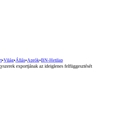
t
•
Világ
•
Állás
•
Aprók
•
BN-Hetilap
zerek exportjának az ideiglenes felfüggesztését