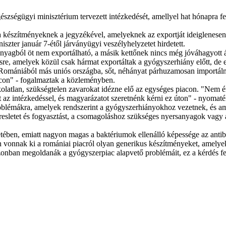
ségügyi minisztérium tervezett intézkedését, amellyel hat hónapra fel
a készítményeknek a jegyzékével, amelyeknek az exportját ideiglenesen
szter január 7-étől járványügyi veszélyhelyzetet hirdetett.
nyagból öt nem exportálható, a másik kettőnek nincs még jóváhagyott
ésre, amelyek közül csak hármat exportáltak a gyógyszerhiány előtt, de 
Romániából más uniós országba, sőt, néhányat párhuzamosan importáln
acon" - fogalmaztak a közleményben.
latlan, szükségtelen zavarokat idézne elő az egységes piacon. "Nem ér
 az intézkedéssel, és magyarázatot szeretnénk kérni ez úton" - nyomaté
oblémákra, amelyek rendszerint a gyógyszerhiányokhoz vezetnek, és ame
resletet és fogyasztást, a csomagoláshoz szükséges nyersanyagok vagy a
tében, emiatt nagyon magas a baktériumok ellenálló képessége az antibi
 vonnak ki a romániai piacról olyan generikus készítményeket, amelye
a azonban megoldanák a gyógyszerpiac alapvető problémáit, ez a kérdé