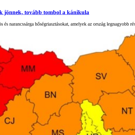
ok jönnek, tovább tombol a kánikula
ös és narancssárga hőségriasztásokat, amelyek az ország legnagyobb ré