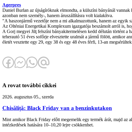
Agerpres
Daniel Burlan az újságíróknak elmondta, a külszíni bányánál vannak kiz
azonban nem személy-, hanem áruszállításra volt kialakítva.
"A haszonjármű vezetője nem a mi alkalmazottunk, hanem az egyik szol
Az Olténiai Energetikai Komplexum igazgatója beszámolt arról is, ho
A Gorj megyei Jilţ felszíni bányakitermelésen kedd délután történt a 
teherautó 51 éves sofőrje elvesztette uralmát a jármű fölött, amikor an
életét vesztette egy 29, egy 38 és egy 48 éves férfi, 13-an megsérülte
A rovat további cikkei
2026. augusztus 05., szerda
Chisăliță: Black Friday van a benzinkutakon
Mint amikor Black Friday előtt megemelik egy termék árát, majd az akc
intézkedések hatására 10–10,20 lejre csökkenhet.