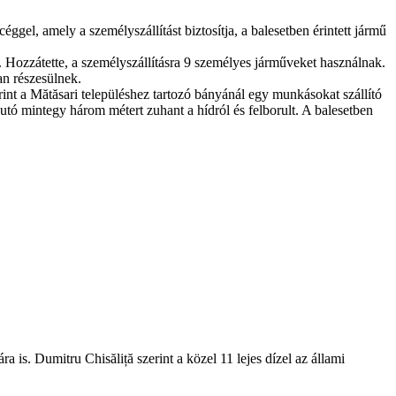
gel, amely a személyszállítást biztosítja, a balesetben érintett jármű
. Hozzátette, a személyszállításra 9 személyes járműveket használnak.
an részesülnek.
rint a Mătăsari településhez tartozó bányánál egy munkásokat szállító
rautó mintegy három métert zuhant a hídról és felborult. A balesetben
is. Dumitru Chisăliță szerint a közel 11 lejes dízel az állami