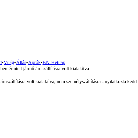
t
•
Világ
•
Állás
•
Aprók
•
BN-Hetilap
 érintett jármű áruszállításra volt kialakítva
 áruszállításra volt kialakítva, nem személyszállításra - nyilatkozta ke