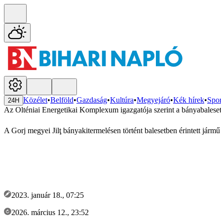
Közélet
•
Belföld
•
Gazdaság
•
Kultúra
•
Megyejáró
•
Kék hírek
•
Spor
24H
Az Olténiai Energetikai Komplexum igazgatója szerint a bányabalesetben
A Gorj megyei Jilţ bányakitermelésen történt balesetben érintett jármű
2023. január 18., 07:25
2026. március 12., 23:52