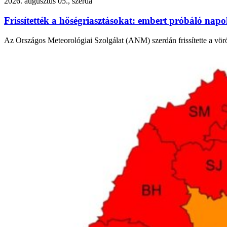
2026. augusztus 05., szerda
Frissítették a hőségriasztásokat: embert próbáló nap
Az Országos Meteorológiai Szolgálat (ANM) szerdán frissítette a vör