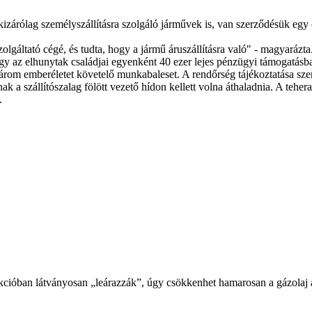
árólag személyszállításra szolgáló járművek is, van szerződésük egy cég
gáltató cégé, és tudta, hogy a jármű áruszállításra való" - magyarázta
gy az elhunytak családjai egyenként 40 ezer lejes pénzügyi támogatásb
három emberéletet követelő munkabaleset. A rendőrség tájékoztatása sze
nak a szállítószalag fölött vezető hídon kellett volna áthaladnia. A tehe
k.
ióban látványosan „leárazzák”, úgy csökkenhet hamarosan a gázolaj ára 