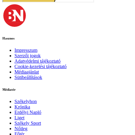
Hasznos
Impresszum
Szerzői jogok
Adatvédelmi tájékoztató
Cookie-kezelési tájékoztató
Médiaajánlat
Sütibeállítások
Médiatér
Székelyhon
Krónika
Erdélyi Napló
Liget
Székely Sport
Nőileg
Főtér