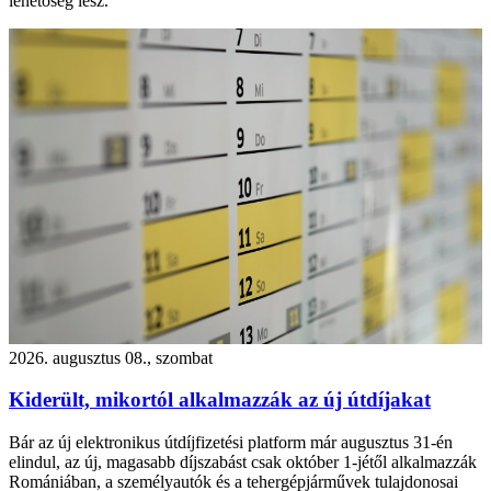
lehetőség lesz.
2026. augusztus 08., szombat
Kiderült, mikortól alkalmazzák az új útdíjakat
Bár az új elektronikus útdíjfizetési platform már augusztus 31-én
elindul, az új, magasabb díjszabást csak október 1-jétől alkalmazzák
Romániában, a személyautók és a tehergépjárművek tulajdonosai