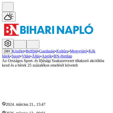
Közélet
•
Belföld
•
Gazdaság
•
Kultúra
•
Megyejáró
•
Kék
24H
hírek
•
Sport
•
Világ
•
Állás
•
Aprók
•
BN-Hetilap
Az Országos Sport- és Ifjúsági Szakszervezet tiltakozó akciókba
kezd és a bérek 25 százalékos emelését követeli
2024. március 21., 15:47