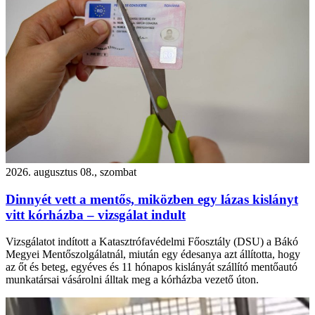
2026. augusztus 08., szombat
Dinnyét vett a mentős, miközben egy lázas kislányt
vitt kórházba – vizsgálat indult
Vizsgálatot indított a Katasztrófavédelmi Főosztály (DSU) a Bákó
Megyei Mentőszolgálatnál, miután egy édesanya azt állította, hogy
az őt és beteg, egyéves és 11 hónapos kislányát szállító mentőautó
munkatársai vásárolni álltak meg a kórházba vezető úton.