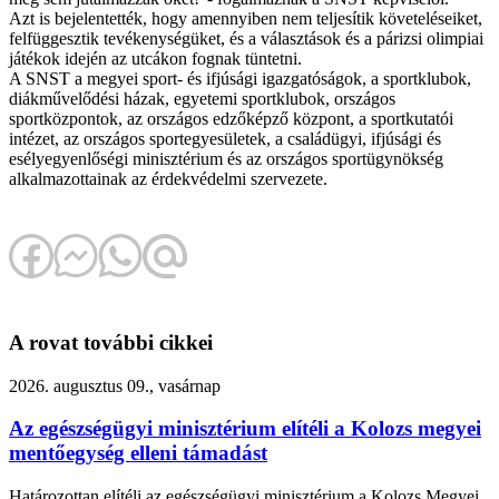
Azt is bejelentették, hogy amennyiben nem teljesítik követeléseiket,
felfüggesztik tevékenységüket, és a választások és a párizsi olimpiai
játékok idején az utcákon fognak tüntetni.
A SNST a megyei sport- és ifjúsági igazgatóságok, a sportklubok,
diákművelődési házak, egyetemi sportklubok, országos
sportközpontok, az országos edzőképző központ, a sportkutatói
intézet, az országos sportegyesületek, a családügyi, ifjúsági és
esélyegyenlőségi minisztérium és az országos sportügynökség
alkalmazottainak az érdekvédelmi szervezete.
A rovat további cikkei
2026. augusztus 09., vasárnap
Az egészségügyi minisztérium elítéli a Kolozs megyei
mentőegység elleni támadást
Határozottan elítéli az egészségügyi minisztérium a Kolozs Megyei