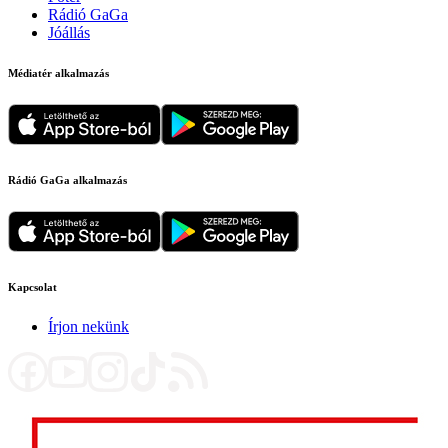
Rádió GaGa
Jóállás
Médiatér alkalmazás
Rádió GaGa alkalmazás
Kapcsolat
Írjon nekünk