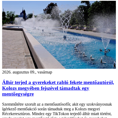
2026. augusztus 09., vasárnap
Álhír terjed a gyerekeket rabló fekete mentőautóról,
Kolozs megyében fejszével támadtak egy
mentőegységre
Szemműtétre szorult az a mentőautósofőr, akit egy szokványosnak
ígérkező mentőakció során támadtak meg a Kolozs megyei
Récekeresztúron. Mindez egy TikTokon terjedő álhír miatt történt,