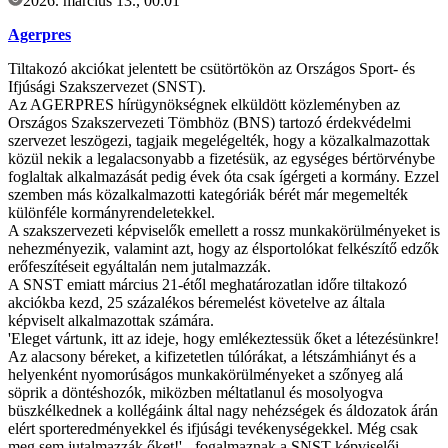
2026. március 13., 00:01
Agerpres
Tiltakozó akciókat jelentett be csütörtökön az Országos Sport- és
Ifjúsági Szakszervezet (SNST).
Az AGERPRES hírügynökségnek elküldött közleményben az
Országos Szakszervezeti Tömbhöz (BNS) tartozó érdekvédelmi
szervezet leszögezi, tagjaik megelégelték, hogy a közalkalmazottak
közül nekik a legalacsonyabb a fizetésük, az egységes bértörvénybe
foglaltak alkalmazását pedig évek óta csak ígérgeti a kormány. Ezzel
szemben más közalkalmazotti kategóriák bérét már megemelték
különféle kormányrendeletekkel.
A szakszervezeti képviselők emellett a rossz munkakörülményeket is
nehezményezik, valamint azt, hogy az élsportolókat felkészítő edzők
erőfeszítéseit egyáltalán nem jutalmazzák.
A SNST emiatt március 21-étől meghatározatlan időre tiltakozó
akciókba kezd, 25 százalékos béremelést követelve az általa
képviselt alkalmazottak számára.
'Eleget vártunk, itt az ideje, hogy emlékeztessük őket a létezésünkre!
Az alacsony béreket, a kifizetetlen túlórákat, a létszámhiányt és a
helyenként nyomorúságos munkakörülményeket a szőnyeg alá
söprik a döntéshozók, miközben méltatlanul és mosolyogva
büszkélkednek a kollégáink által nagy nehézségek és áldozatok árán
elért sporteredményekkel és ifjúsági tevékenységekkel. Még csak
meg sem jutalmazzák őket!' - fogalmaznak a SNST képviselői.