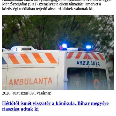
Mentőszolgálat (SAJ) személyzete elleni támadást, amelyet a
közösségi médiában terjedő abszurd álhírek váltottak ki.
2026. augusztus 09., vasárnap
Hétfőtől ismét visszatér a kánikula, Bihar megyére
riasztást adtak ki