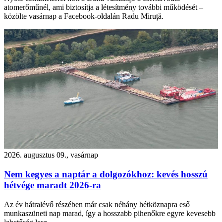
atomerőműnél, ami biztosítja a létesítmény további működését –
közölte vasárnap a Facebook-oldalán Radu Miruță.
2026. augusztus 09., vasárnap
Nem kegyes a naptár a dolgozókhoz: kevés hosszú
hétvége maradt 2026-ra
Az év hátralévő részében már csak néhány hétköznapra eső
munkaszüneti nap marad, így a hosszabb pihenőkre egyre kevesebb