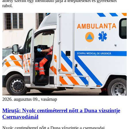
amely szerint egy mentőautó járja a településeket és gyerekeket
rabol.
2026. augusztus 09., vasárnap
Miruță: Nyolc centiméterrel nőtt a Duna vízszintje
Csernavodánál
Nyolc centiméterrel nőtt a Duna vízszintje a csernavodai