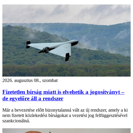
2026. augusztus 08., szombat
Fizetetlen bírság miatt is elvehetik a jogosítványt –
de egyelőre áll a rendszer
Már a bevezetése előtt bizonytalanná vált az új rendszer, amely a ki
nem fizetett közlekedési bírságokat a vezetési jog felfüggesztésével
szankcionálná.