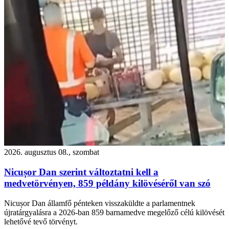
2026. augusztus 08., szombat
Nicușor Dan szerint változtatni kell a
medvetörvényen, 859 példány kilövéséről van szó
Nicușor Dan államfő pénteken visszaküldte a parlamentnek
újratárgyalásra a 2026-ban 859 barnamedve megelőző célú kilövését
lehetővé tevő törvényt.