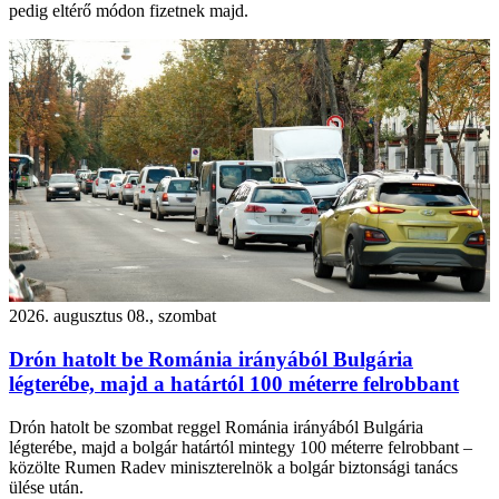
pedig eltérő módon fizetnek majd.
2026. augusztus 08., szombat
Drón hatolt be Románia irányából Bulgária
légterébe, majd a határtól 100 méterre felrobbant
Drón hatolt be szombat reggel Románia irányából Bulgária
légterébe, majd a bolgár határtól mintegy 100 méterre felrobbant –
közölte Rumen Radev miniszterelnök a bolgár biztonsági tanács
ülése után.