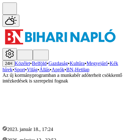
Közélet
•
Belföld
•
Gazdaság
•
Kultúra
•
Megyejáró
•
Kék
24H
hírek
•
Sport
•
Világ
•
Állás
•
Aprók
•
BN-Hetilap
Az új kormányprogramban a munkabér adóterheit csökkentő
intézkedések is szerepelni fognak
2023. január 18., 17:24