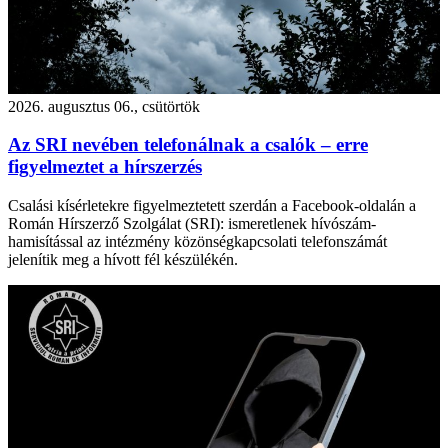
2026. augusztus 06., csütörtök
Az SRI nevében telefonálnak a csalók – erre
figyelmeztet a hírszerzés
Csalási kísérletekre figyelmeztetett szerdán a Facebook-oldalán a
Román Hírszerző Szolgálat (SRI): ismeretlenek hívószám-
hamisítással az intézmény közönségkapcsolati telefonszámát
jelenítik meg a hívott fél készülékén.