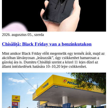
2026. augusztus 05., szerda
Chisăliță: Black Friday van a benzinkutakon
Mint amikor Black Friday előtt megemelik egy termék árát, majd az
akcióban látványosan „leárazzák”, úgy csökkenhet hamarosan a
gázolaj ára is. Dumitru Chisăliță szerint a közel 11 lejes dízel az
állami intézkedések hatására 10–10,20 lejre csökkenhet.