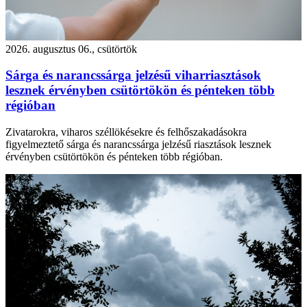
2026. augusztus 06., csütörtök
Sárga és narancssárga jelzésű viharriasztások
lesznek érvényben csütörtökön és pénteken több
régióban
Zivatarokra, viharos széllökésekre és felhőszakadásokra
figyelmeztető sárga és narancssárga jelzésű riasztások lesznek
érvényben csütörtökön és pénteken több régióban.