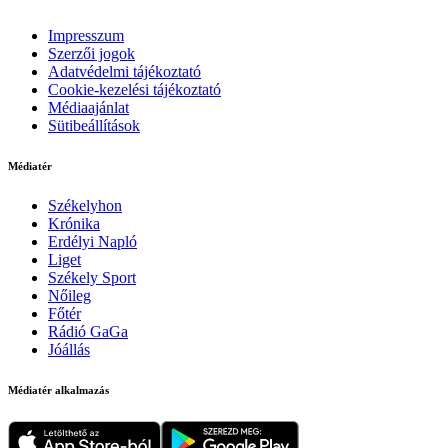
Impresszum
Szerzői jogok
Adatvédelmi tájékoztató
Cookie-kezelési tájékoztató
Médiaajánlat
Sütibeállítások
Médiatér
Székelyhon
Krónika
Erdélyi Napló
Liget
Székely Sport
Nőileg
Főtér
Rádió GaGa
Jóállás
Médiatér alkalmazás