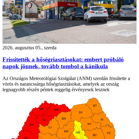
2026. augusztus 05., szerda
Frissítették a hőségriasztásokat: embert próbáló
napok jönnek, tovább tombol a kánikula
Az Országos Meteorológiai Szolgálat (ANM) szerdán frissítette a
vörös és narancssárga hőségriasztásokat, amelyek az ország
legnagyobb részén péntek reggelig érvényesek lesznek