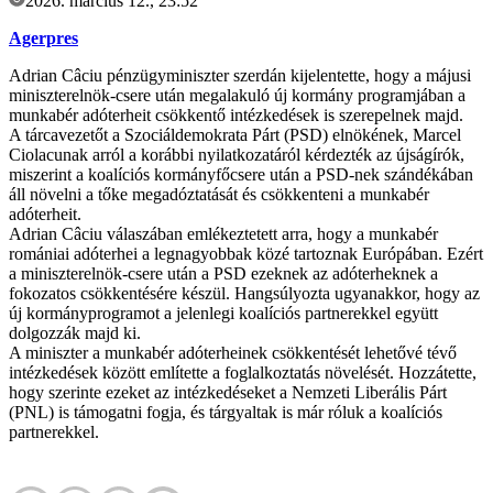
2026. március 12., 23:52
Agerpres
Adrian Câciu pénzügyminiszter szerdán kijelentette, hogy a májusi
miniszterelnök-csere után megalakuló új kormány programjában a
munkabér adóterheit csökkentő intézkedések is szerepelnek majd.
A tárcavezetőt a Szociáldemokrata Párt (PSD) elnökének, Marcel
Ciolacunak arról a korábbi nyilatkozatáról kérdezték az újságírók,
miszerint a koalíciós kormányfőcsere után a PSD-nek szándékában
áll növelni a tőke megadóztatását és csökkenteni a munkabér
adóterheit.
Adrian Câciu válaszában emlékeztetett arra, hogy a munkabér
romániai adóterhei a legnagyobbak közé tartoznak Európában. Ezért
a miniszterelnök-csere után a PSD ezeknek az adóterheknek a
fokozatos csökkentésére készül. Hangsúlyozta ugyanakkor, hogy az
új kormányprogramot a jelenlegi koalíciós partnerekkel együtt
dolgozzák majd ki.
A miniszter a munkabér adóterheinek csökkentését lehetővé tévő
intézkedések között említette a foglalkoztatás növelését. Hozzátette,
hogy szerinte ezeket az intézkedéseket a Nemzeti Liberális Párt
(PNL) is támogatni fogja, és tárgyaltak is már róluk a koalíciós
partnerekkel.