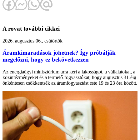
A rovat további cikkei
2026. augusztus 06., csütörtök
Áramkimaradások jöhetnek? Így próbálják
megelőzni, hogy ez bekövetkezzen
Az energiaügyi minisztérium arra kéri a lakosságot, a vállalatokat, a
közintézményeket és a termelő-fogyasztókat, hogy augusztus 31-éig
önkéntesen csökkentsék az áramfogyasztást este 19 és 23 óra között.