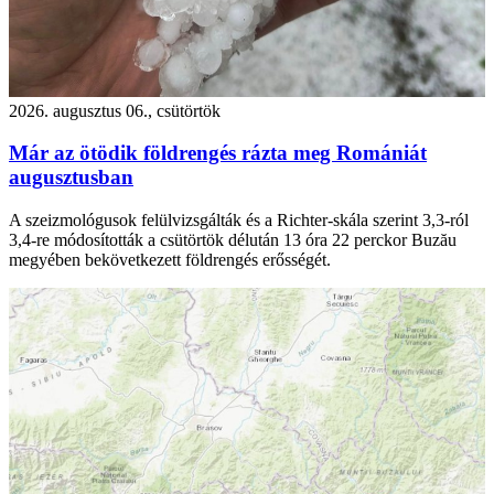
2026. augusztus 06., csütörtök
Már az ötödik földrengés rázta meg Romániát
augusztusban
A szeizmológusok felülvizsgálták és a Richter-skála szerint 3,3-ról
3,4-re módosították a csütörtök délután 13 óra 22 perckor Buzău
megyében bekövetkezett földrengés erősségét.