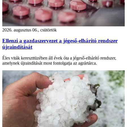
2026. augusztus 06., csütörtök
Ellenzi a gazdaszervezet a jégeső-elhárító rendszer
újraindítását
Éles viták kereszttüzében áll évek óta a jégeső-elhárító rendszer,
amelynek újraindítását most fontolgatja az agrártárca.