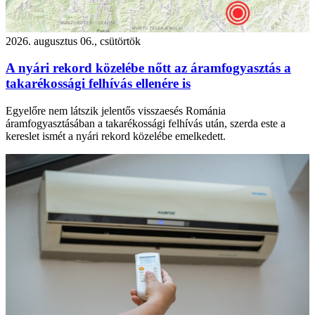
2026. augusztus 06., csütörtök
A nyári rekord közelébe nőtt az áramfogyasztás a
takarékossági felhívás ellenére is
Egyelőre nem látszik jelentős visszaesés Románia
áramfogyasztásában a takarékossági felhívás után, szerda este a
kereslet ismét a nyári rekord közelébe emelkedett.