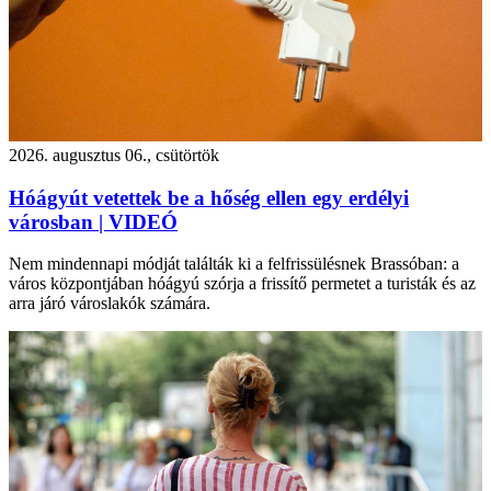
2026. augusztus 06., csütörtök
Hóágyút vetettek be a hőség ellen egy erdélyi
városban | VIDEÓ
Nem mindennapi módját találták ki a felfrissülésnek Brassóban: a
város központjában hóágyú szórja a frissítő permetet a turisták és az
arra járó városlakók számára.