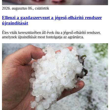
2026. augusztus 06., csütörtök
Ellenzi a gazdaszervezet a jégeső-elhárító rendszer
újraindítását
Éles viták kereszttüzében áll évek óta a jégeső-elhárító rendszer,
amelynek újraindítását most fontolgatja az agrártárca.