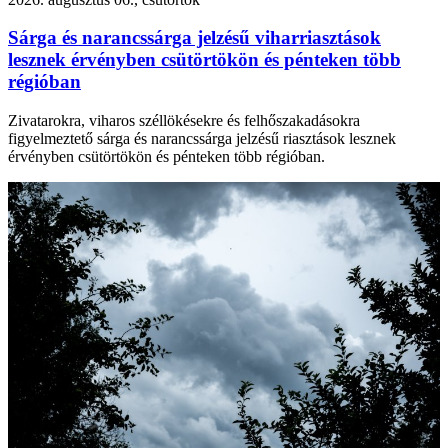
Sárga és narancssárga jelzésű viharriasztások
lesznek érvényben csütörtökön és pénteken több
régióban
Zivatarokra, viharos széllökésekre és felhőszakadásokra
figyelmeztető sárga és narancssárga jelzésű riasztások lesznek
érvényben csütörtökön és pénteken több régióban.