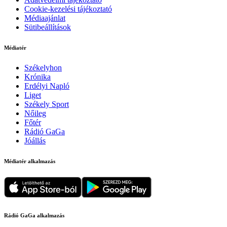
Cookie-kezelési tájékoztató
Médiaajánlat
Sütibeállítások
Médiatér
Székelyhon
Krónika
Erdélyi Napló
Liget
Székely Sport
Nőileg
Főtér
Rádió GaGa
Jóállás
Médiatér alkalmazás
Rádió GaGa alkalmazás