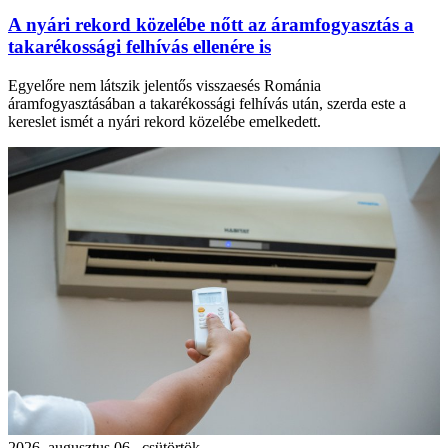
A nyári rekord közelébe nőtt az áramfogyasztás a
takarékossági felhívás ellenére is
Egyelőre nem látszik jelentős visszaesés Románia
áramfogyasztásában a takarékossági felhívás után, szerda este a
kereslet ismét a nyári rekord közelébe emelkedett.
2026. augusztus 06., csütörtök