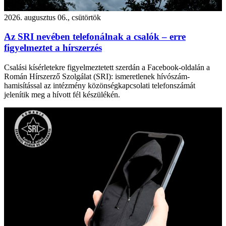
2026. augusztus 06., csütörtök
Az SRI nevében telefonálnak a csalók – erre
figyelmeztet a hírszerzés
Csalási kísérletekre figyelmeztetett szerdán a Facebook-oldalán a
Román Hírszerző Szolgálat (SRI): ismeretlenek hívószám-
hamisítással az intézmény közönségkapcsolati telefonszámát
jelenítik meg a hívott fél készülékén.