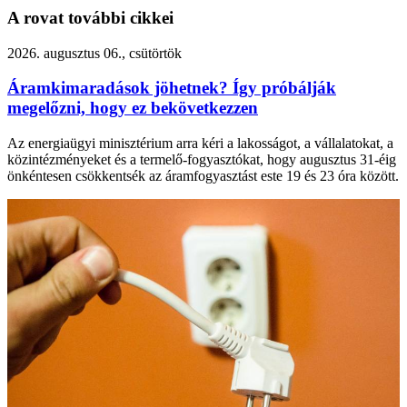
A rovat további cikkei
2026. augusztus 06., csütörtök
Áramkimaradások jöhetnek? Így próbálják
megelőzni, hogy ez bekövetkezzen
Az energiaügyi minisztérium arra kéri a lakosságot, a vállalatokat, a
közintézményeket és a termelő-fogyasztókat, hogy augusztus 31-éig
önkéntesen csökkentsék az áramfogyasztást este 19 és 23 óra között.