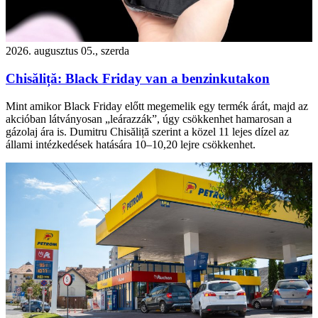
2026. augusztus 05., szerda
Chisăliță: Black Friday van a benzinkutakon
Mint amikor Black Friday előtt megemelik egy termék árát, majd az
akcióban látványosan „leárazzák”, úgy csökkenhet hamarosan a
gázolaj ára is. Dumitru Chisăliță szerint a közel 11 lejes dízel az
állami intézkedések hatására 10–10,20 lejre csökkenhet.