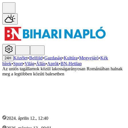
Közélet
•
Belföld
•
Gazdaság
•
Kultúra
•
Megyejáró
•
Kék
24H
hírek
•
Sport
•
Világ
•
Állás
•
Aprók
•
BN-Hetilap
Az uniós tagállamok közül lakosságarányosan Romániában halnak
meg a legtöbben közúti balesetben
2024. április 12., 12:40