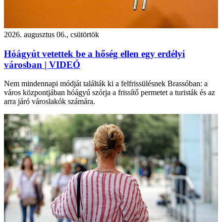
2026. augusztus 06., csütörtök
Hóágyút vetettek be a hőség ellen egy erdélyi
városban | VIDEÓ
Nem mindennapi módját találták ki a felfrissülésnek Brassóban: a
város központjában hóágyú szórja a frissítő permetet a turisták és az
arra járó városlakók számára.