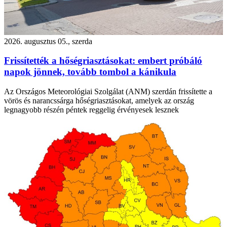
2026. augusztus 05., szerda
Frissítették a hőségriasztásokat: embert próbáló
napok jönnek, tovább tombol a kánikula
Az Országos Meteorológiai Szolgálat (ANM) szerdán frissítette a
vörös és narancssárga hőségriasztásokat, amelyek az ország
legnagyobb részén péntek reggelig érvényesek lesznek