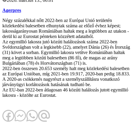
2026. március 13., 00:01
Agerpres
Négy százalékkal nőtt 2022-ben az Európai Unió területén
közlekedési balesetben elhunytak száma az előző évhez képest;
lakosságarányosan Romániában haltak meg a legtöbben az utakon -
derül ki az Eurostat pénteken közzétett adataiból.
Az egymillió lakosra jutó közúti halálozások száma 2022-ben
Svédországban volt a legkisebb (22), amelyet Dánia (26) és Írország
(31) követ a sorban. Egymillió lakosra vetítve Romániában haltak
meg a legtöbben közúti balesetben (86 fő), de magas az arány
Bulgáriában (78) és Horvátországban (71) is.
2022-ben összesen 20.653 személy halt meg közlekedési balesetben
az Európai Unióban, míg 2021-ben 19.917, 2020-ban pedig 18.833.
A 2020-as csökkenés nagyrészt a személyszállításra vonatkozó
járványügyi korlátozások hatásának tudható be.
Az EU-ban 2022-ben átlagosan 46 közúti halálozás jutott egymillió
lakosra - közölte az Eurostat.