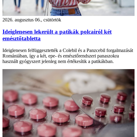
2026. augusztus 06., csütörtök
Ideiglenesen lekerült a patikák polcairól két
emésztőtabletta
Ideiglenesen felfüggesztették a Colebil és a Panzcebil forgalmazását
Romániában, így a két, epe- és emésztőrendszeri panaszokra
használt gyógyszert jelenleg nem értékesítik a patikákban.