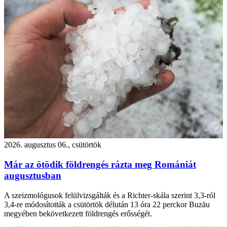
2026. augusztus 06., csütörtök
Már az ötödik földrengés rázta meg Romániát
augusztusban
A szeizmológusok felülvizsgálták és a Richter-skála szerint 3,3-ról
3,4-re módosították a csütörtök délután 13 óra 22 perckor Buzău
megyében bekövetkezett földrengés erősségét.