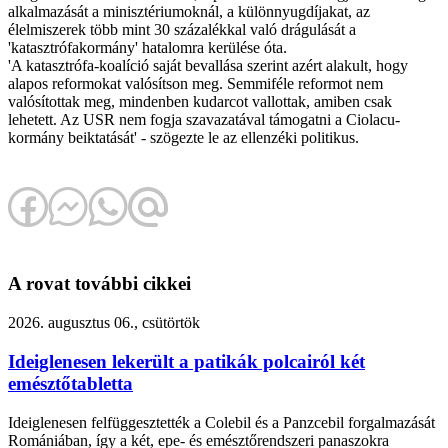
alkalmazását a minisztériumoknál, a különnyugdíjakat, az
élelmiszerek több mint 30 százalékkal való drágulását a
'katasztrófakormány' hatalomra kerülése óta.
'A katasztrófa-koalíció saját bevallása szerint azért alakult, hogy
alapos reformokat valósítson meg. Semmiféle reformot nem
valósítottak meg, mindenben kudarcot vallottak, amiben csak
lehetett. Az USR nem fogja szavazatával támogatni a Ciolacu-
kormány beiktatását' - szögezte le az ellenzéki politikus.
A rovat további cikkei
2026. augusztus 06., csütörtök
Ideiglenesen lekerült a patikák polcairól két
emésztőtabletta
Ideiglenesen felfüggesztették a Colebil és a Panzcebil forgalmazását
Romániában, így a két, epe- és emésztőrendszeri panaszokra