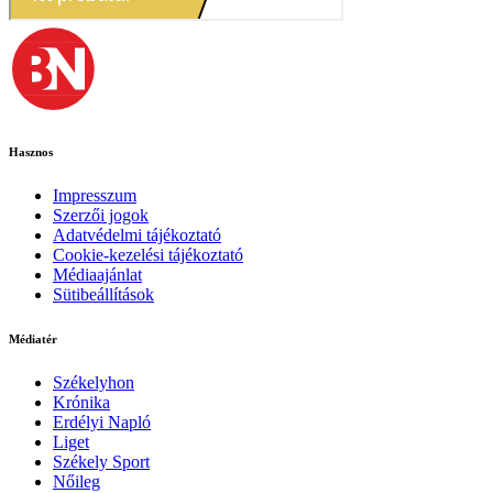
Hasznos
Impresszum
Szerzői jogok
Adatvédelmi tájékoztató
Cookie-kezelési tájékoztató
Médiaajánlat
Sütibeállítások
Médiatér
Székelyhon
Krónika
Erdélyi Napló
Liget
Székely Sport
Nőileg