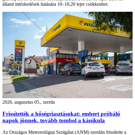
állami intézkedések hatására 10–10,20 lejre csökkenhet.
2026. augusztus 05., szerda
Frissítették a hőségriasztásokat: embert próbáló
napok jönnek, tovább tombol a kánikula
Az Országos Meteorológiai Szolgálat (ANM) szerdán frissítette a