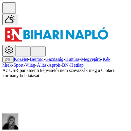
Közélet
•
Belföld
•
Gazdaság
•
Kultúra
•
Megyejáró
•
Kék
24H
hírek
•
Sport
•
Világ
•
Állás
•
Aprók
•
BN-Hetilap
Az USR parlamenti képviselői nem szavazzák meg a Ciolacu-
kormány beiktatását