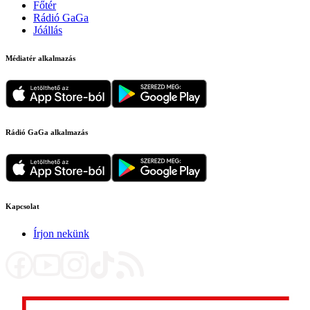
Főtér
Rádió GaGa
Jóállás
Médiatér alkalmazás
Rádió GaGa alkalmazás
Kapcsolat
Írjon nekünk