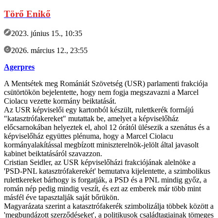
Törő Enikő
2023. június 15., 10:35
2026. március 12., 23:55
Agerpres
A Mentsétek meg Romániát Szövetség (USR) parlamenti frakciója
csütörtökön bejelentette, hogy nem fogja megszavazni a Marcel
Ciolacu vezette kormány beiktatását.
Az USR képviselői egy kartonból készült, rulettkerék formájú
"katasztrófakereket" mutattak be, amelyet a képviselőház
előcsarnokában helyeztek el, ahol 12 órától ülésezik a szenátus és a
képviselőház együttes plénuma, hogy a Marcel Ciolacu
kormányalakítással megbízott miniszterelnök-jelölt által javasolt
kabinet beiktatásáról szavazzon.
Cristian Seidler, az USR képviselőházi frakciójának alelnöke a
'PSD-PNL katasztrófakerekét' bemutatva kijelentette, a szimbolikus
rulettkereket bárhogy is forgatják, a PSD és a PNL mindig győz, a
román nép pedig mindig veszít, és ezt az emberek már több mint
másfél éve tapasztalják saját bőrükön.
Magyarázata szerint a katasztrófakerék szimbolizálja többek között a
'megbundázott szerződéseket', a politikusok családtagjainak tömeges