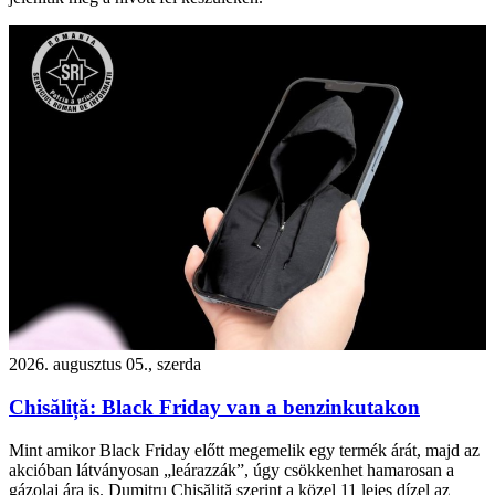
2026. augusztus 05., szerda
Chisăliță: Black Friday van a benzinkutakon
Mint amikor Black Friday előtt megemelik egy termék árát, majd az
akcióban látványosan „leárazzák”, úgy csökkenhet hamarosan a
gázolaj ára is. Dumitru Chisăliță szerint a közel 11 lejes dízel az