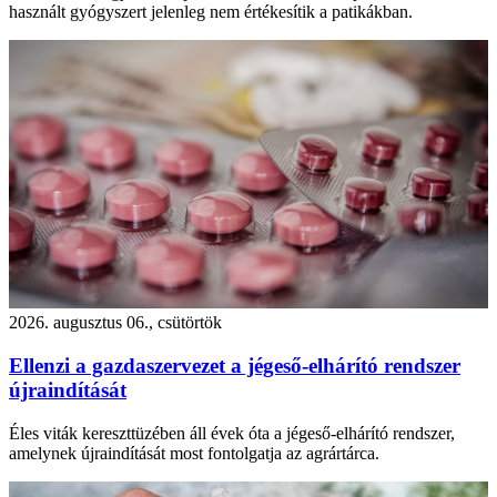
használt gyógyszert jelenleg nem értékesítik a patikákban.
2026. augusztus 06., csütörtök
Ellenzi a gazdaszervezet a jégeső-elhárító rendszer
újraindítását
Éles viták kereszttüzében áll évek óta a jégeső-elhárító rendszer,
amelynek újraindítását most fontolgatja az agrártárca.