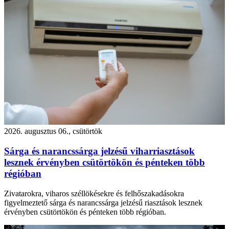
2026. augusztus 06., csütörtök
Sárga és narancssárga jelzésű viharriasztások
lesznek érvényben csütörtökön és pénteken több
régióban
Zivatarokra, viharos széllökésekre és felhőszakadásokra
figyelmeztető sárga és narancssárga jelzésű riasztások lesznek
érvényben csütörtökön és pénteken több régióban.