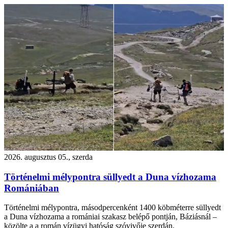
2026. augusztus 05., szerda
Történelmi mélypontra süllyedt a Duna vízhozama
Romániában
Történelmi mélypontra, másodpercenként 1400 köbméterre süllyedt
a Duna vízhozama a romániai szakasz belépő pontján, Báziásnál –
közölte a a román vízügyi hatóság szóvivője szerdán.