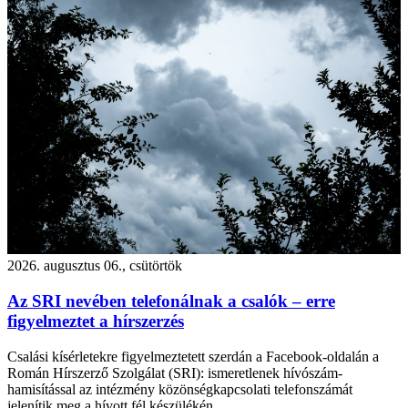
2026. augusztus 06., csütörtök
Az SRI nevében telefonálnak a csalók – erre
figyelmeztet a hírszerzés
Csalási kísérletekre figyelmeztetett szerdán a Facebook-oldalán a
Román Hírszerző Szolgálat (SRI): ismeretlenek hívószám-
hamisítással az intézmény közönségkapcsolati telefonszámát
jelenítik meg a hívott fél készülékén.