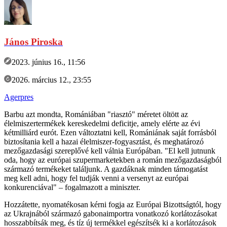
János Piroska
2023. június 16., 11:56
2026. március 12., 23:55
Agerpres
Barbu azt mondta, Romániában "riasztó" méretet öltött az
élelmiszertermékek kereskedelmi deficitje, amely elérte az évi
kétmilliárd eurót. Ezen változtatni kell, Romániának saját forrásból
biztosítania kell a hazai élelmiszer-fogyasztást, és meghatározó
mezőgazdasági szereplővé kell válnia Európában. "El kell jutnunk
oda, hogy az európai szupermarketekben a román mezőgazdaságból
származó termékeket találjunk. A gazdáknak minden támogatást
meg kell adni, hogy fel tudják venni a versenyt az európai
konkurenciával" – fogalmazott a miniszter.
Hozzátette, nyomatékosan kérni fogja az Európai Bizottságtól, hogy
az Ukrajnából származó gabonaimportra vonatkozó korlátozásokat
hosszabbítsák meg, és tíz új termékkel egészítsék ki a korlátozások