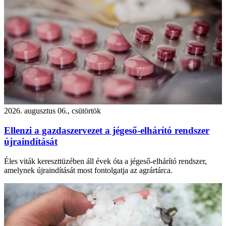
2026. augusztus 06., csütörtök
Ellenzi a gazdaszervezet a jégeső-elhárító rendszer
újraindítását
Éles viták kereszttüzében áll évek óta a jégeső-elhárító rendszer,
amelynek újraindítását most fontolgatja az agrártárca.