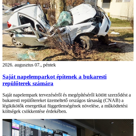
2026. augusztus 07., péntek
Saját napelemparkot építenek a bukaresti
repülőterek számára
Saját napelempark tervezéséről és megépítéséről kötött szerződést a
bukaresti repülőtereket üzemeltető országos társaság (CNAB) a
légikikötők energetikai függetlenségének növelése, a működtetési
költségek csökkentése érdekében.