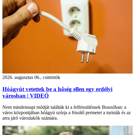
2026. augusztus 06., csütörtök
Hóágyút vetettek be a hőség ellen egy erdélyi
városban | VIDEÓ
Nem mindennapi módját találták ki a felfrissülésnek Brassóban: a
város központjában hóágyú szórja a frissítő permetet a turisták és az
arra járó városlakók számára.