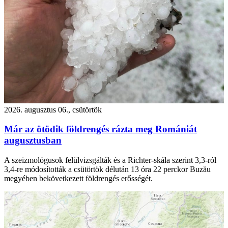
2026. augusztus 06., csütörtök
Már az ötödik földrengés rázta meg Romániát
augusztusban
A szeizmológusok felülvizsgálták és a Richter-skála szerint 3,3-ról
3,4-re módosították a csütörtök délután 13 óra 22 perckor Buzău
megyében bekövetkezett földrengés erősségét.