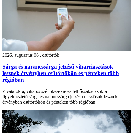
2026. augusztus 06., csütörtök
Sárga és narancssárga jelzésű viharriasztások
lesznek érvényben csütörtökön és pénteken több
régióban
Zivatarokra, viharos széllökésekre és felhőszakadásokra
figyelmeztető sárga és narancssárga jelzésű riasztások lesznek
érvényben csütörtökön és pénteken több régióban.