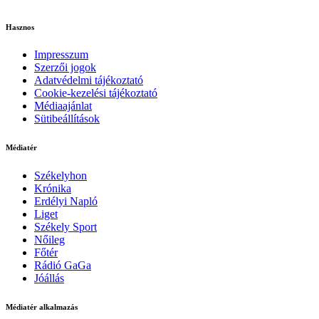
Hasznos
Impresszum
Szerzői jogok
Adatvédelmi tájékoztató
Cookie-kezelési tájékoztató
Médiaajánlat
Sütibeállítások
Médiatér
Székelyhon
Krónika
Erdélyi Napló
Liget
Székely Sport
Nőileg
Főtér
Rádió GaGa
Jóállás
Médiatér alkalmazás