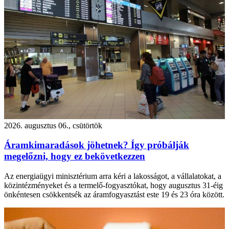
2026. augusztus 06., csütörtök
Áramkimaradások jöhetnek? Így próbálják
megelőzni, hogy ez bekövetkezzen
Az energiaügyi minisztérium arra kéri a lakosságot, a vállalatokat, a
közintézményeket és a termelő-fogyasztókat, hogy augusztus 31-éig
önkéntesen csökkentsék az áramfogyasztást este 19 és 23 óra között.