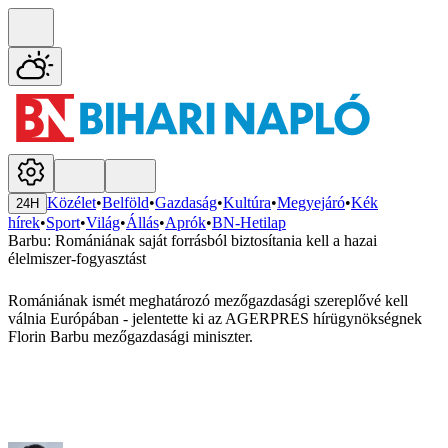
Közélet
•
Belföld
•
Gazdaság
•
Kultúra
•
Megyejáró
•
Kék
24H
hírek
•
Sport
•
Világ
•
Állás
•
Aprók
•
BN-Hetilap
Barbu: Romániának saját forrásból biztosítania kell a hazai
élelmiszer-fogyasztást
Romániának ismét meghatározó mezőgazdasági szereplővé kell
válnia Európában - jelentette ki az AGERPRES hírügynökségnek
Florin Barbu mezőgazdasági miniszter.